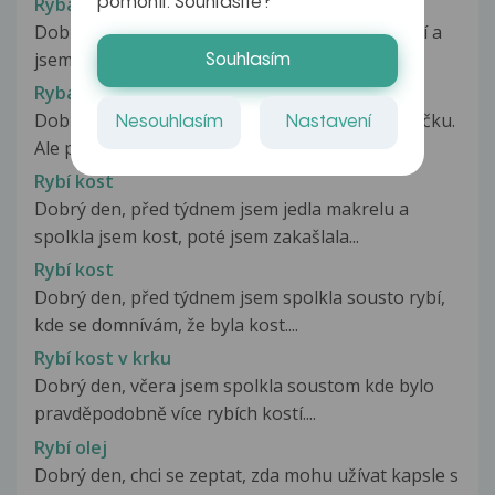
Rybaření
pomohli. Souhlasíte?
Dobrý den chci se zeptat mám koníček rybaření a
jsem vve 27 týdnu mužu dále...
Souhlasím
Rybářský háček v prstu
Dobrý den. Měl jsem rybářský háček v ukazováčku.
Nesouhlasím
Nastavení
Ale po vyjmutí na chirurgii...
Rybí kost
Dobrý den, před týdnem jsem jedla makrelu a
spolkla jsem kost, poté jsem zakašlala...
Rybí kost
Dobrý den, před týdnem jsem spolkla sousto rybí,
kde se domnívám, že byla kost....
Rybí kost v krku
Dobrý den, včera jsem spolkla soustom kde bylo
pravděpodobně více rybích kostí....
Rybí olej
Dobrý den, chci se zeptat, zda mohu užívat kapsle s