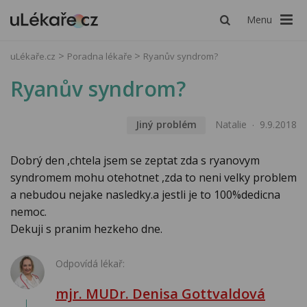
Menu
uLékaře.cz
Poradna lékaře
Ryanův syndrom?
Ryanův syndrom?
Jiný problém
Natalie
9.9.2018
Dobrý den ,chtela jsem se zeptat zda s ryanovym
syndromem mohu otehotnet ,zda to neni velky problem
a nebudou nejake nasledky.a jestli je to 100%dedicna
nemoc.
Dekuji s pranim hezkeho dne.
Odpovídá lékař:
mjr. MUDr. Denisa Gottvaldová