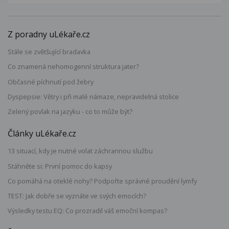
Z poradny uLékaře.cz
Stále se zvětšující bradavka
Co znamená nehomogenní struktura jater?
Občasné píchnutí pod žebry
Dyspepsie: Větry i při malé námaze, nepravidelná stolice
Zelený povlak na jazyku - co to může být?
Články uLékaře.cz
13 situací, kdy je nutné volat záchrannou službu
Stáhněte si: První pomoc do kapsy
Co pomáhá na oteklé nohy? Podpořte správné proudění lymfy
TEST: Jak dobře se vyznáte ve svých emocích?
Výsledky testu EQ: Co prozradil váš emoční kompas?