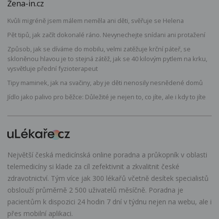
Žena-in.cz
Kvůli migréně jsem málem neměla ani děti, svěřuje se Helena
Pět tipů, jak začít dokonalé ráno. Nevynechejte snídani ani protažení
Způsob, jak se díváme do mobilu, velmi zatěžuje krční páteř, se
skloněnou hlavou je to stejná zátěž, jak se 40 kilovým pytlem na krku,
vysvětluje přední fyzioterapeut
Tipy maminek, jak na svačiny, aby je děti nenosily nesnědené domů
Jídlo jako palivo pro běžce: Důležité je nejen to, co jíte, ale i kdy to jíte
Největší česká medicínská online poradna a průkopník v oblasti
telemedicíny si klade za cíl zefektivnit a zkvalitnit české
zdravotnictví. Tým více jak 300 lékařů včetně desítek specialistů
obslouží průměrně 2 500 uživatelů měsíčně. Poradna je
pacientům k dispozici 24 hodin 7 dní v týdnu nejen na webu, ale i
přes mobilní aplikaci.