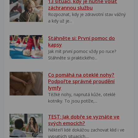
13 situací, kdy je nutné volat
záchrannou službu
Rozpoznat, kdy je zdravotní stav vážný
a kdy už je...
Stáhněte si: První pomoc do
kapsy
Jak mít první pomoc vždy po ruce?
Stáhněte si praktického...
Co pomáhá na oteklé nohy?
Podpořte správné proudění
lymfy
Těžké nohy, napnutá kůže, oteklé
kotníky. To jsou potíže,...
TEST: Jak dobře se vyznáte ve
svých emocích?
Někteří lidé dokážou zachovat klid i ve
vypjatých situacích....