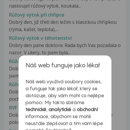
nastoupil růžový výtok, koukala...
Růžový výtok při chřipce
Dobrý den, již třetí den ležím s klasickou chřipkou
(rýma, kašel, teplota),...
Růžový výtok v těhotenství
Dobry den pane doktore. Rada bych Vas pozadala o
nazor. V utery, to jsem byla...
Růžový výtok v těhotenství
Náš web funguje jako lékař
Dobrý den jsem ve 36 týdnu těhotenství a dnes
jsem měla po curani na papíře...
Náš web využívá soubory cookies,
Růžový výtok????
a funguje tak jako lékař, který se
Dobrý den,mám problém s růžovým výtokem z
dotazuje, aby vám mohl co nejlépe
pochvy.Po ukončené menstruaci cca...
pomoci. My takto sbíráme
RVF
technické
,
analytické
a
obchodní
Dobrý den.Moc Vás prosím o radu. Je pravda, že
informace, abychom se mohli
pokud je děloha v RVF činí to...
neustále zlepšovat a tím vám lépe