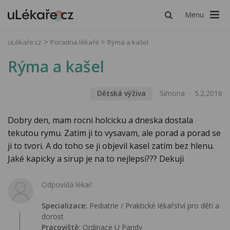
Menu
uLékaře.cz
Poradna lékaře
Rýma a kašel
Rýma a kašel
Dětská výživa
Simona
5.2.2016
Dobry den, mam rocni holcicku a dneska dostala
tekutou rymu. Zatim ji to vysavam, ale porad a porad se
ji to tvori. A do toho se ji objevil kasel zatím bez hlenu.
Jaké kapicky a sirup je na to nejlepsi??? Dekuji
Odpovídá lékař:
Specializace:
Pediatrie / Praktické lékařství pro děti a
dorost
Pracoviště:
Ordinace U Pandy