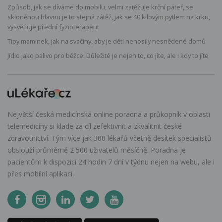
Způsob, jak se díváme do mobilu, velmi zatěžuje krční páteř, se
skloněnou hlavou je to stejná zátěž, jak se 40 kilovým pytlem na krku,
vysvětluje přední fyzioterapeut
Tipy maminek, jak na svačiny, aby je děti nenosily nesnědené domů
Jídlo jako palivo pro běžce: Důležité je nejen to, co jíte, ale i kdy to jíte
Největší česká medicínská online poradna a průkopník v oblasti
telemedicíny si klade za cíl zefektivnit a zkvalitnit české
zdravotnictví. Tým více jak 300 lékařů včetně desítek specialistů
obslouží průměrně 2 500 uživatelů měsíčně. Poradna je
pacientům k dispozici 24 hodin 7 dní v týdnu nejen na webu, ale i
přes mobilní aplikaci.