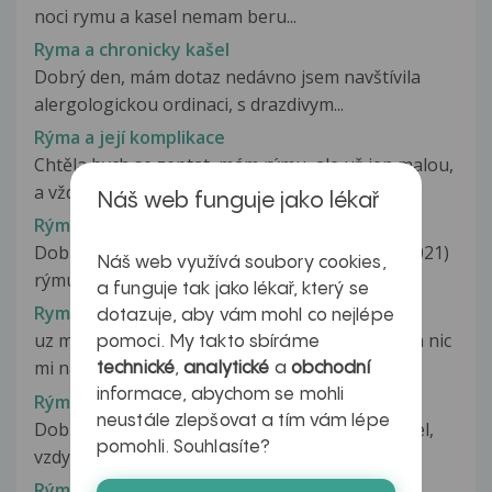
noci rymu a kasel nemam beru...
Ryma a chronicky kašel
Dobrý den, mám dotaz nedávno jsem navštívila
alergologickou ordinaci, s drazdivym...
Rýma a její komplikace
Chtěla bych se zeptat, mám rýmu, ale už jen malou,
a vždy jsem měla zalehlé...
Náš web funguje jako lékař
Rýma a její léčba
Dobrý den, syn 2,5 roku měl od začátku září (2021)
Náš web využívá soubory cookies,
rýmu, střídavě se sekrecí...
a funguje tak jako lékař, který se
Ryma a kasel
dotazuje, aby vám mohl co nejlépe
uz mam skoro tyden rymu jako blazen a kasel a nic
pomoci. My takto sbíráme
mi nato nezabira co mam delat...
technické
,
analytické
a
obchodní
informace, abychom se mohli
Rýma a kašel
neustále zlepšovat a tím vám lépe
Dobry den, od pondeli mam rymu a trochu kasel,
pomohli. Souhlasíte?
vzdy po ranu vysmrkam a odkaslu...
Rýma a kašel