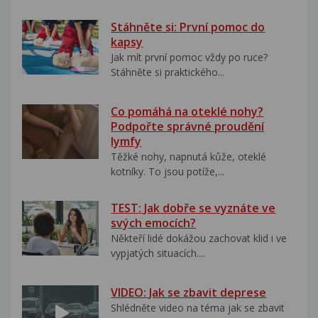
Stáhněte si: První pomoc do
kapsy
Jak mít první pomoc vždy po ruce?
Stáhněte si praktického...
Co pomáhá na oteklé nohy?
Podpořte správné proudění
lymfy
Těžké nohy, napnutá kůže, oteklé
kotníky. To jsou potíže,...
TEST: Jak dobře se vyznáte ve
svých emocích?
Někteří lidé dokážou zachovat klid i ve
vypjatých situacích....
VIDEO: Jak se zbavit deprese
Shlédněte video na téma jak se zbavit