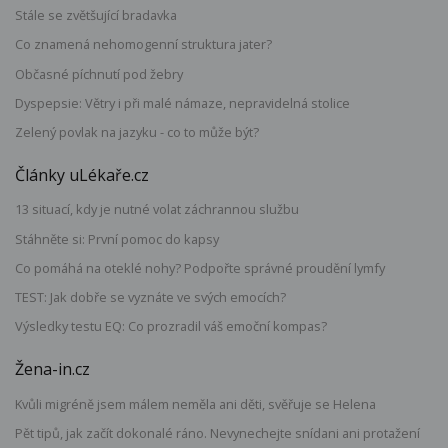
Stále se zvětšující bradavka
Co znamená nehomogenní struktura jater?
Občasné píchnutí pod žebry
Dyspepsie: Větry i při malé námaze, nepravidelná stolice
Zelený povlak na jazyku - co to může být?
Články uLékaře.cz
13 situací, kdy je nutné volat záchrannou službu
Stáhněte si: První pomoc do kapsy
Co pomáhá na oteklé nohy? Podpořte správné proudění lymfy
TEST: Jak dobře se vyznáte ve svých emocích?
Výsledky testu EQ: Co prozradil váš emoční kompas?
Žena-in.cz
Kvůli migréně jsem málem neměla ani děti, svěřuje se Helena
Pět tipů, jak začít dokonalé ráno. Nevynechejte snídani ani protažení