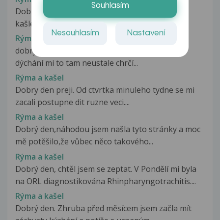
Souhlasím
Dobrý den, chtěla bych poradit ohledně rýmy a
kašle. Nějak se jich nemůžeme...
Nesouhlasím
Nastavení
Rýma a kašel
dobry den už déle mi chrčí na průduškách při
dýchání mi to tam neustale chrčí...
Rýma a kašel
Dobry den preji. Od ctvrtka minuleho tydne se mi
zacali postupne dit ruzne veci....
Rýma a kašel
Dobrý den,náhodou jsem našla tyto stránky a moc
mě potěšilo,že vůbec něco takového...
Rýma a kašel
Dobrý den, chtěl jsem se zeptat. V Pondělí mi byla
na ORL diagnostikována Rhinpharyngotrachitis....
Rýma a kašel
Dobrý den. Zhruba před měsícem jsem začla mít