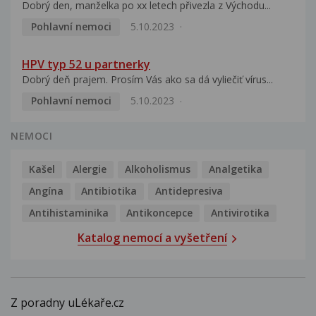
Dobrý den, manželka po xx letech přivezla z Východu...
Pohlavní nemoci
5.10.2023
HPV typ 52 u partnerky
Dobrý deň prajem. Prosím Vás ako sa dá vyliečiť vírus...
Pohlavní nemoci
5.10.2023
NEMOCI
Kašel
Alergie
Alkoholismus
Analgetika
Angína
Antibiotika
Antidepresiva
Antihistaminika
Antikoncepce
Antivirotika
Katalog nemocí a vyšetření
Z poradny uLékaře.cz