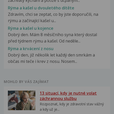
záchvaty kýchání a potíže s ucpaným...
Rýma a kašel u dvouletého dítěte
Zdravím, chci se zeptat, co by jste doporučili, na
rýmu a začínající kašel u...
Rýma a kašel u kojence
Dobrý den. Mám 8 měsíčního syna který dostal
před týdnem rýmu a kašel. Od neděle...
Rýma a krvácení z nosu
Dobrý den, již několik let každý den smrkám a
občas mi teče i krev z nosu. Nosem...
MOHLO BY VÁS ZAJÍMAT
13 situací, kdy je nutné volat
záchrannou službu
Rozpoznat, kdy je zdravotní stav vážný
a kdy už je...