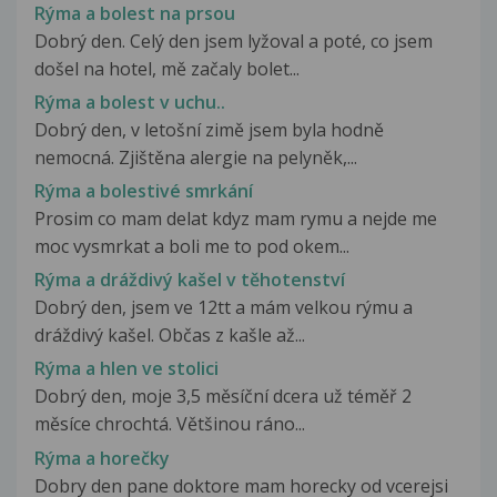
Rýma a bolest na prsou
Dobrý den. Celý den jsem lyžoval a poté, co jsem
došel na hotel, mě začaly bolet...
Rýma a bolest v uchu..
Dobrý den, v letošní zimě jsem byla hodně
nemocná. Zjištěna alergie na pelyněk,...
Rýma a bolestivé smrkání
Prosim co mam delat kdyz mam rymu a nejde me
moc vysmrkat a boli me to pod okem...
Rýma a dráždivý kašel v těhotenství
Dobrý den, jsem ve 12tt a mám velkou rýmu a
dráždivý kašel. Občas z kašle až...
Rýma a hlen ve stolici
Dobrý den, moje 3,5 měsíční dcera už téměř 2
měsíce chrochtá. Většinou ráno...
Rýma a horečky
Dobry den pane doktore mam horecky od vcerejsi