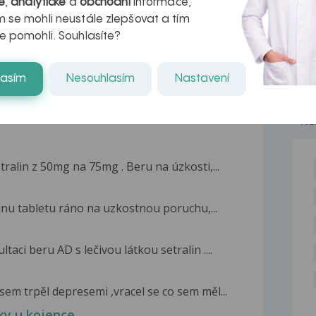
é
,
analytické
a
obchodní
informace,
kteří ji...
 se mohli neustále zlepšovat a tím
e pomohli. Souhlasíte?
lasím
Nesouhlasím
Nastavení
NE
ralin z 50mg na 75mg . Beru na úzkosti,...
dnu tabletu ráno na uzkostnou poruchu,...
aci beru AD s lečivou látkou setralin ....
jsem trpěl depresemi ,vracel se co sem měl...
aky u kojence