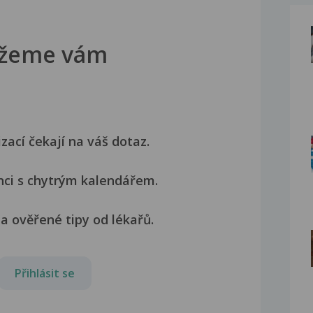
žeme vám
izací čekají na váš dotaz.
nci s chytrým kalendářem.
a ověřené tipy od lékařů.
Přihlásit se