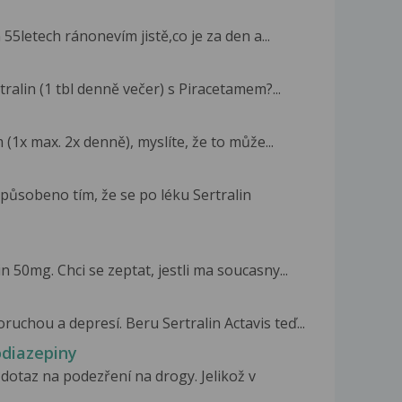
55letech ránonevím jistě,co je za den a...
ralin (1 tbl denně večer) s Piracetamem?...
1x max. 2x denně), myslíte, že to může...
způsobeno tím, že se po léku Sertralin
n 50mg. Chci se zeptat, jestli ma soucasny...
uchou a depresí. Beru Sertralin Actavis teď...
odiazepiny
 dotaz na podezření na drogy. Jelikož v