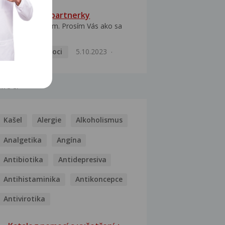
HPV typ 52 u partnerky
Dobrý deň prajem. Prosím Vás ako sa
dá vyliečiť vírus...
Pohlavní nemoci
5.10.2023
MOCI
Kašel
Alergie
Alkoholismus
Analgetika
Angína
Antibiotika
Antidepresiva
Antihistaminika
Antikoncepce
Antivirotika