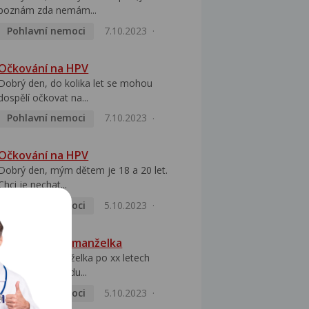
poznám zda nemám...
Pohlavní nemoci
7.10.2023
Očkování na HPV
Dobrý den, do kolika let se mohou
dospělí očkovat na...
Pohlavní nemoci
7.10.2023
Očkování na HPV
Dobrý den, mým dětem je 18 a 20 let.
Chci je nechat...
Pohlavní nemoci
5.10.2023
HPV pozitivní manželka
Dobrý den, manželka po xx letech
přivezla z Východu...
Pohlavní nemoci
5.10.2023