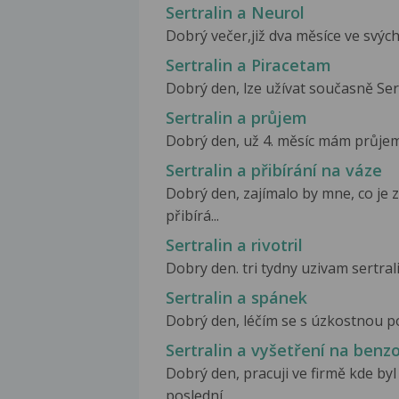
Sertralin a Neurol
Dobrý večer,již dva měsíce ve svých 
Sertralin a Piracetam
Dobrý den, lze užívat současně Sert
Sertralin a průjem
Dobrý den, už 4. měsíc mám průjem (
Sertralin a přibírání na váze
Dobrý den, zajímalo by mne, co je 
přibírá...
Sertralin a rivotril
Dobry den. tri tydny uzivam sertrali
Sertralin a spánek
Dobrý den, léčím se s úzkostnou por
Sertralin a vyšetření na benz
Dobrý den, pracuji ve firmě kde byl
poslední...