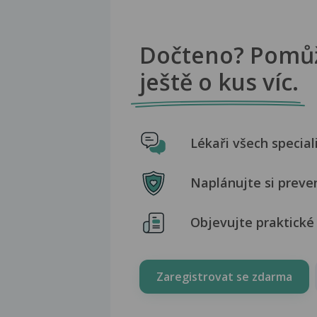
Dočteno? Pomů
ještě o kus víc.
Lékaři všech special
Naplánujte si preve
Objevujte praktické 
Zaregistrovat se zdarma