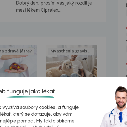
Dobrý den, prosím Vás jaký rozdíl je
mezi lékem Cipralex...
na zdravá játra?
Myasthenia gravis – vše, co...
kovatění
Inovativní
b funguje jako lékař
r v datech a
léčba
 využívá soubory cookies, a funguje
azech
myastenie –
 lékař, který se dotazuje, aby vám
naděje pro ty,
 nejlépe pomoci. My takto sbíráme