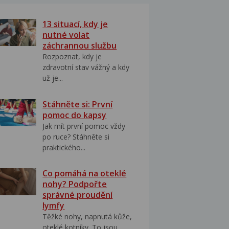
13 situací, kdy je
nutné volat
záchrannou službu
Rozpoznat, kdy je
zdravotní stav vážný a kdy
už je...
Stáhněte si: První
pomoc do kapsy
Jak mít první pomoc vždy
po ruce? Stáhněte si
praktického...
Co pomáhá na oteklé
nohy? Podpořte
správné proudění
lymfy
Těžké nohy, napnutá kůže,
oteklé kotníky. To jsou