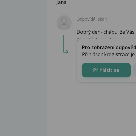
Jana
Odpovídá lékař:
Dobrý den- chápu, že Vás
za potřebné, aby změ...
Pro zobrazení odpovědi 
Přihlášení/registrace j
Přihlásit se