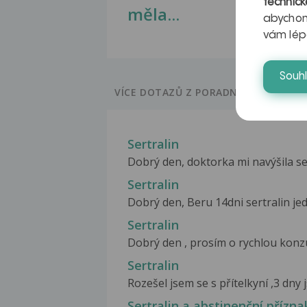
technick
měla...
abychom
vám lép
Souh
VÍCE DOTAZŮ Z PORADNY
Sertralin
Dobrý den, doktorka mi navýšila set
Sertralin
Dobrý den, Beru 14dni sertralin je
Sertralin
Dobrý den , prosím o rychlou konzult
Sertralin
Rozešel jsem se s přítelkyní ,3 dny 
Sertralin a abstinenční přízn