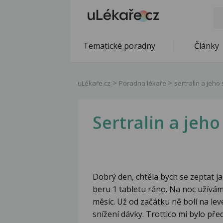
Tematické poradny
Články
uLékaře.cz
Poradna lékaře
sertralin a jeho
Sertralin a jeho
Dobrý den, chtěla bych se zeptat j
beru 1 tabletu ráno. Na noc užívám 
měsíc. Už od začátku ně bolí na lev
snížení dávky. Trottico mi bylo př