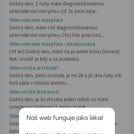
Dobrý den, 2 roky mám diagnostikovanou
sklerodermii morpheu. Již 2x jsem byla...
Sklerodermie morphea
Dobrý den, mám rok diagnostikovanou
sklerodermii morpheu. Chci Vás poprosit,...
Sklerodermie morphea - lokalizovaná
(16 let) Dobrý den, mám na pravém boku červený
flek. Uvnitř je bílý a za poslední...
Sklerotická artritida?
Dobrý den, jsem zoufalá, je mi 28 a již dva roky mě
bolí záda v oblasti levého...
Sklerotická léze kosti
Dobrý den, je to zhruba jeden měsíc co mám
omezenou hybnost II. prstu pravé...
Skleroticka ložiska
Náš web funguje jako lékař
Dobrý den, chtěla jsem se zeptat při Ct ledvin mi
bylo náhodně zjištěno dva...