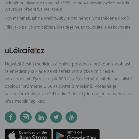
skloněnou hlavou je to stejná zátěž, jak se 40 kilovým pytlem na krku,
vysvětluje přední fyzioterapeut
Tipy maminek, jak na svačiny, aby je děti nenosily nesnědené domů
Jídlo jako palivo pro běžce: Důležité je nejen to, co jíte, ale i kdy to jíte
Největší česká medicínská online poradna a průkopník v oblasti
telemedicíny si klade za cíl zefektivnit a zkvalitnit české
zdravotnictví. Tým více jak 300 lékařů včetně desítek specialistů
obslouží průměrně 2 500 uživatelů měsíčně. Poradna je
pacientům k dispozici 24 hodin 7 dní v týdnu nejen na webu, ale i
přes mobilní aplikaci.