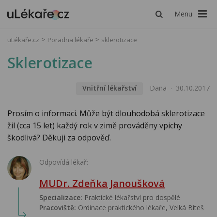
Menu
uLékaře.cz
Poradna lékaře
sklerotizace
Sklerotizace
Vnitřní lékařství
Dana
30.10.2017
Prosím o informaci. Může být dlouhodobá sklerotizace
žil (cca 15 let) každý rok v zimě prováděny vpichy
škodlivá? Děkuji za odpověď.
Odpovídá lékař:
MUDr. Zdeňka Janoušková
Specializace:
Praktické lékařství pro dospělé
Pracoviště:
Ordinace praktického lékaře, Velká Bíteš