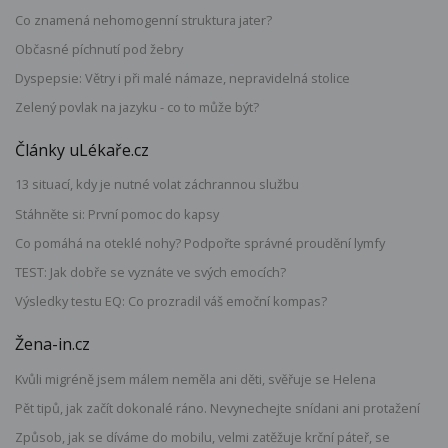
Co znamená nehomogenní struktura jater?
Občasné píchnutí pod žebry
Dyspepsie: Větry i při malé námaze, nepravidelná stolice
Zelený povlak na jazyku - co to může být?
Články uLékaře.cz
13 situací, kdy je nutné volat záchrannou službu
Stáhněte si: První pomoc do kapsy
Co pomáhá na oteklé nohy? Podpořte správné proudění lymfy
TEST: Jak dobře se vyznáte ve svých emocích?
Výsledky testu EQ: Co prozradil váš emoční kompas?
Žena-in.cz
Kvůli migréně jsem málem neměla ani děti, svěřuje se Helena
Pět tipů, jak začít dokonalé ráno. Nevynechejte snídani ani protažení
Způsob, jak se díváme do mobilu, velmi zatěžuje krční páteř, se