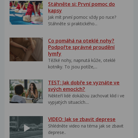
Stáhněte si: První pomoc do
kapsy
Jak mít první pomoc vždy po ruce?
Stáhněte si praktického...
Co pomáhá na oteklé nohy?
Podpořte správné proudění
lymfy
Těžké nohy, napnutá kůže, oteklé
kotníky. To jsou potíže,...
TEST: Jak dobře se vyznáte ve
svých emocích?
Někteří lidé dokážou zachovat klid i ve
vypjatých situacích....
VIDEO: Jak se zbavit deprese
Shlédněte video na téma jak se zbavit
deprese..