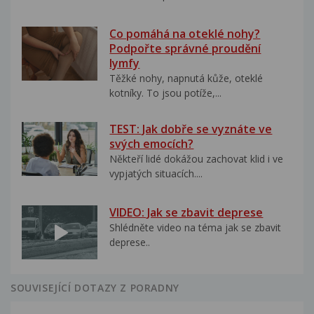
Co pomáhá na oteklé nohy?
Podpořte správné proudění
lymfy
Těžké nohy, napnutá kůže, oteklé
kotníky. To jsou potíže,...
TEST: Jak dobře se vyznáte ve
svých emocích?
Někteří lidé dokážou zachovat klid i ve
vypjatých situacích....
VIDEO: Jak se zbavit deprese
Shlédněte video na téma jak se zbavit
deprese..
SOUVISEJÍCÍ DOTAZY Z PORADNY