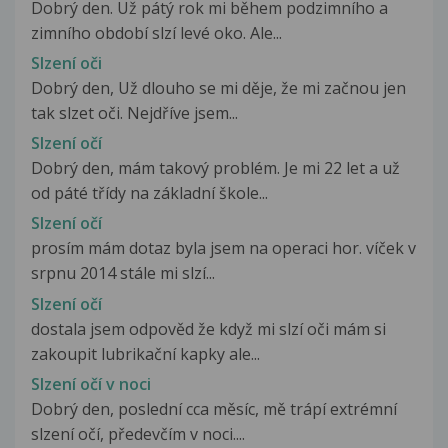
Dobrý den. Už pátý rok mi během podzimního a
zimního období slzí levé oko. Ale...
Slzení oči
Dobrý den, Už dlouho se mi děje, že mi začnou jen
tak slzet oči. Nejdříve jsem...
Slzení očí
Dobrý den, mám takový problém. Je mi 22 let a už
od páté třídy na základní škole...
Slzení očí
prosím mám dotaz byla jsem na operaci hor. víček v
srpnu 2014 stále mi slzí...
Slzení očí
dostala jsem odpověd že když mi slzí oči mám si
zakoupit lubrikační kapky ale...
Slzení očí v noci
Dobrý den, poslední cca měsíc, mě trápí extrémní
slzení očí, předevčím v noci....