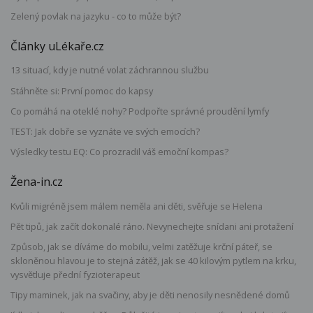
Zelený povlak na jazyku - co to může být?
Články uLékaře.cz
13 situací, kdy je nutné volat záchrannou službu
Stáhněte si: První pomoc do kapsy
Co pomáhá na oteklé nohy? Podpořte správné proudění lymfy
TEST: Jak dobře se vyznáte ve svých emocích?
Výsledky testu EQ: Co prozradil váš emoční kompas?
Žena-in.cz
Kvůli migréně jsem málem neměla ani děti, svěřuje se Helena
Pět tipů, jak začít dokonalé ráno. Nevynechejte snídani ani protažení
Způsob, jak se díváme do mobilu, velmi zatěžuje krční páteř, se
skloněnou hlavou je to stejná zátěž, jak se 40 kilovým pytlem na krku,
vysvětluje přední fyzioterapeut
Tipy maminek, jak na svačiny, aby je děti nenosily nesnědené domů