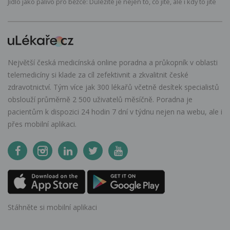
Jídlo jako palivo pro běžce: Důležité je nejen to, co jíte, ale i kdy to jíte
Největší česká medicínská online poradna a průkopník v oblasti
telemedicíny si klade za cíl zefektivnit a zkvalitnit české
zdravotnictví. Tým více jak 300 lékařů včetně desítek specialistů
obslouží průměrně 2 500 uživatelů měsíčně. Poradna je
pacientům k dispozici 24 hodin 7 dní v týdnu nejen na webu, ale i
přes mobilní aplikaci.
Stáhněte si mobilní aplikaci