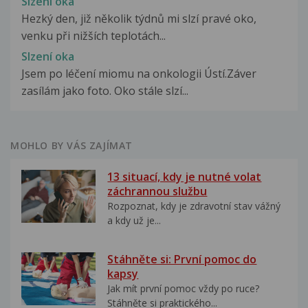
Slzení oka
Hezký den, již několik týdnů mi slzí pravé oko,
venku při nižších teplotách...
Slzení oka
Jsem po léčení miomu na onkologii Ústí.Záver
zasílám jako foto. Oko stále slzí...
MOHLO BY VÁS ZAJÍMAT
13 situací, kdy je nutné volat
záchrannou službu
Rozpoznat, kdy je zdravotní stav vážný
a kdy už je...
Stáhněte si: První pomoc do
kapsy
Jak mít první pomoc vždy po ruce?
Stáhněte si praktického...