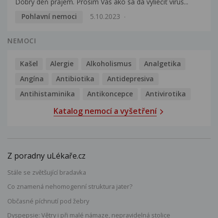
Dobrý deň prajem. Prosím Vás ako sa dá vyliečiť vírus...
Pohlavní nemoci
5.10.2023
NEMOCI
Kašel
Alergie
Alkoholismus
Analgetika
Angína
Antibiotika
Antidepresiva
Antihistaminika
Antikoncepce
Antivirotika
Katalog nemocí a vyšetření
Z poradny uLékaře.cz
Stále se zvětšující bradavka
Co znamená nehomogenní struktura jater?
Občasné píchnutí pod žebry
Dyspepsie: Větry i při malé námaze, nepravidelná stolice