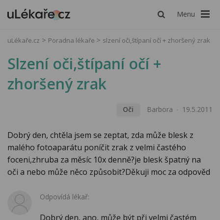
Menu
uLékaře.cz
Poradna lékaře
slzení oči,štípaní očí + zhoršený zrak
Slzení oči,štípaní očí +
zhoršený zrak
Oči
Barbora
19.5.2011
Dobrý den, chtěla jsem se zeptat, zda může blesk z
malého fotoaparátu poníčit zrak z velmi častého
foceni,zhruba za měsíc 10x denně?je blesk špatný na
oči a nebo může něco způsobit?Děkuji moc za odpověd
Odpovídá lékař:
Dobrý den, ano, může být při velmi častém