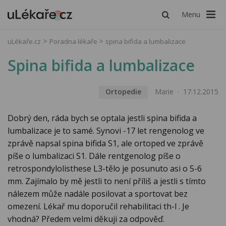
Menu
uLékaře.cz
Poradna lékaře
spina bifida a lumbalizace
Spina bifida a lumbalizace
Ortopedie
Marie
17.12.2015
Dobrý den, ráda bych se optala jestli spina bifida a
lumbalizace je to samé. Synovi -17 let rengenolog ve
zprávě napsal spina bifida S1, ale ortoped ve zprávě
píše o lumbalizaci S1. Dále rentgenolog píše o
retrospondylolisthese L3-tělo je posunuto asi o 5-6
mm. Zajímalo by mě jestli to není příliš a jestli s tímto
nálezem může nadále posilovat a sportovat bez
omezení. Lékař mu doporučil rehabilitaci th-l . Je
vhodná? Předem velmi děkuji za odpověď.