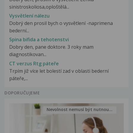
sinistroskoliosa,oploštělá...
Vysvětlení nálezu
Dobrý den prosil bych o vysvětlení -naprimena
bederní...
Spina bifida a tehotenstvi
Dobry den, pane doktore. 3 roky mam
diagnostikovan...
CT verzus Rtg páteře
Trpím již více let bolestí zad v oblasti bederní
páteře,...
DOPORUČUJEME
Nevolnost nemusí být nutnou...