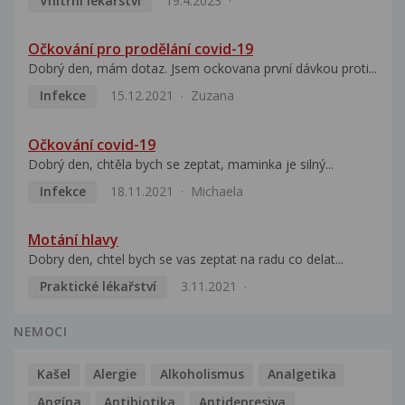
Vnitřní lékařství
19.4.2023
Očkování pro prodělání covid-19
Dobrý den, mám dotaz. Jsem ockovana první dávkou proti...
Infekce
15.12.2021
Zuzana
Očkování covid-19
Dobrý den, chtěla bych se zeptat, maminka je silný...
Infekce
18.11.2021
Michaela
Motání hlavy
Dobry den, chtel bych se vas zeptat na radu co delat...
Praktické lékařství
3.11.2021
NEMOCI
Kašel
Alergie
Alkoholismus
Analgetika
Angína
Antibiotika
Antidepresiva