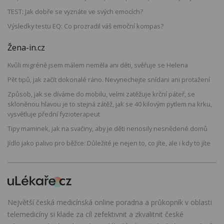
TEST: Jak dobře se vyznáte ve svých emocích?
Výsledky testu EQ: Co prozradil váš emoční kompas?
Žena-in.cz
Kvůli migréně jsem málem neměla ani děti, svěřuje se Helena
Pět tipů, jak začít dokonalé ráno. Nevynechejte snídani ani protažení
Způsob, jak se díváme do mobilu, velmi zatěžuje krční páteř, se
skloněnou hlavou je to stejná zátěž, jak se 40 kilovým pytlem na krku,
vysvětluje přední fyzioterapeut
Tipy maminek, jak na svačiny, aby je děti nenosily nesnědené domů
Jídlo jako palivo pro běžce: Důležité je nejen to, co jíte, ale i kdy to jíte
Největší česká medicínská online poradna a průkopník v oblasti
telemedicíny si klade za cíl zefektivnit a zkvalitnit české