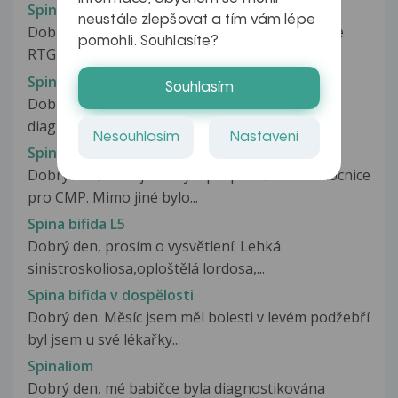
Spina bifida
neustále zlepšovat a tím vám lépe
Dobrý den, prosím o vysvětlení, co znamená dle
pomohli. Souhlasíte?
RTG Spina bifida. Je mi 44...
Spina bifida a tehotenstvi
Souhlasím
Dobry den, pane doktore. 3 roky mam
diagnostikovan spina bifida(uzavrene) L4,L5,...
Nesouhlasím
Nastavení
Spina bifida C1
Dobrý den, dnes jsem byla propuštěna z nemocnice
pro CMP. Mimo jiné bylo...
Spina bifida L5
Dobrý den, prosím o vysvětlení: Lehká
sinistroskoliosa,oploštělá lordosa,...
Spina bifida v dospělosti
Dobrý den. Měsíc jsem měl bolesti v levém podžebří
byl jsem u své lékařky...
Spinaliom
Dobrý den, mé babičce byla diagnostikována