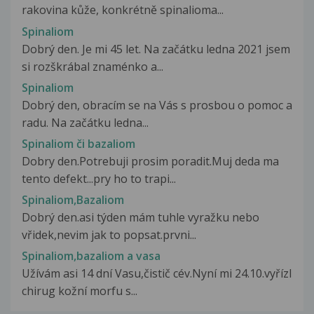
rakovina kůže, konkrétně spinalioma...
Spinaliom
Dobrý den. Je mi 45 let. Na začátku ledna 2021 jsem
si rozškrábal znaménko a...
Spinaliom
Dobrý den, obracím se na Vás s prosbou o pomoc a
radu. Na začátku ledna...
Spinaliom či bazaliom
Dobry den.Potrebuji prosim poradit.Muj deda ma
tento defekt...pry ho to trapi...
Spinaliom,Bazaliom
Dobrý den.asi týden mám tuhle vyražku nebo
vřidek,nevim jak to popsat.prvni...
Spinaliom,bazaliom a vasa
Užívám asi 14 dní Vasu,čistič cév.Nyní mi 24.10.vyřízl
chirug kožní morfu s...