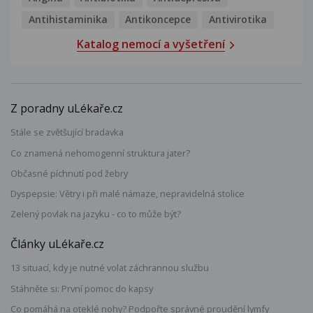
Antihistaminika
Antikoncepce
Antivirotika
Katalog nemocí a vyšetření
Z poradny uLékaře.cz
Stále se zvětšující bradavka
Co znamená nehomogenní struktura jater?
Občasné píchnutí pod žebry
Dyspepsie: Větry i při malé námaze, nepravidelná stolice
Zelený povlak na jazyku - co to může být?
Články uLékaře.cz
13 situací, kdy je nutné volat záchrannou službu
Stáhněte si: První pomoc do kapsy
Co pomáhá na oteklé nohy? Podpořte správné proudění lymfy