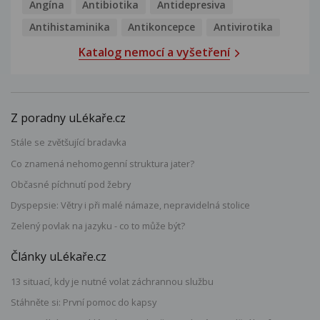
Angína
Antibiotika
Antidepresiva
Antihistaminika
Antikoncepce
Antivirotika
Katalog nemocí a vyšetření
Z poradny uLékaře.cz
Stále se zvětšující bradavka
Co znamená nehomogenní struktura jater?
Občasné píchnutí pod žebry
Dyspepsie: Větry i při malé námaze, nepravidelná stolice
Zelený povlak na jazyku - co to může být?
Články uLékaře.cz
13 situací, kdy je nutné volat záchrannou službu
Stáhněte si: První pomoc do kapsy