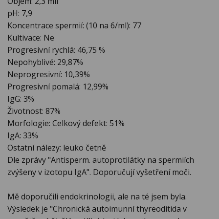
Objem: 2,3 mil
pH: 7,9
Koncentrace spermií: (10 na 6/ml): 77
Kultivace: Ne
Progresivní rychlá: 46,75 %
Nepohyblivé: 29,87%
Neprogresivní: 10,39%
Progresivní pomalá: 12,99%
IgG: 3%
Životnost: 87%
Morfologie: Celkový defekt: 51%
IgA: 33%
Ostatní nálezy: leuko četně
Dle zprávy "Antisperm. autoprotilátky na spermiích
zvýšeny v izotopu IgA". Doporučují vyšetření moči.
Mě doporučili endokrinologii, ale na té jsem byla.
Výsledek je "Chronická autoimunní thyreoditida v