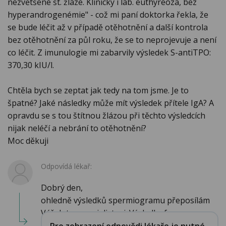
nezvětšené št. žláze. Klinicky i lab. euthyreoza, bez
hyperandrogenémie" - což mi paní doktorka řekla, že
se bude léčit až v případě otěhotnění a další kontrola
bez otěhotnění za půl roku, že se to neprojevuje a není
co léčit. Z imunulogie mi zabarvily výsledek S-antiTPO:
370,30 kIU/l.
Chtěla bych se zeptat jak tedy na tom jsme. Je to
špatné? Jaké následky může mít výsledek přítele IgA? A
opravdu se s tou štítnou žlázou při těchto výsledcích
nijak neléčí a nebrání to otěhotnění?
Moc děkuji
Odpovídá lékař:
Dobrý den,
ohledně výsledků spermiogramu přeposílám
Váš dotaz specialistovi. Výsledky fun...
Pro zobrazení odpovědi lékaře je nutné