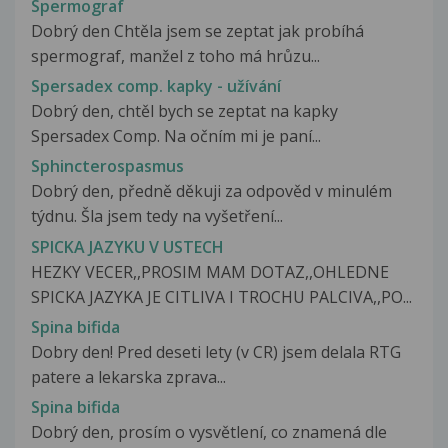
Spermograf
Dobrý den Chtěla jsem se zeptat jak probíhá
spermograf, manžel z toho má hrůzu...
Spersadex comp. kapky - užívání
Dobrý den, chtěl bych se zeptat na kapky
Spersadex Comp. Na očním mi je paní...
Sphincterospasmus
Dobrý den, předně děkuji za odpověd v minulém
týdnu. Šla jsem tedy na vyšetření...
SPICKA JAZYKU V USTECH
HEZKY VECER,,PROSIM MAM DOTAZ,,OHLEDNE
SPICKA JAZYKA JE CITLIVA I TROCHU PALCIVA,,PO...
Spina bifida
Dobry den! Pred deseti lety (v CR) jsem delala RTG
patere a lekarska zprava...
Spina bifida
Dobrý den, prosím o vysvětlení, co znamená dle