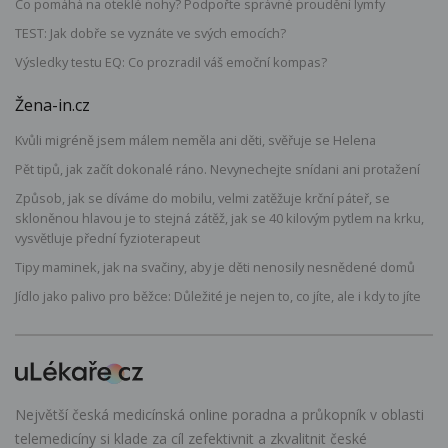
Co pomáhá na oteklé nohy? Podpořte správné proudění lymfy
TEST: Jak dobře se vyznáte ve svých emocích?
Výsledky testu EQ: Co prozradil váš emoční kompas?
Žena-in.cz
Kvůli migréně jsem málem neměla ani děti, svěřuje se Helena
Pět tipů, jak začít dokonalé ráno. Nevynechejte snídani ani protažení
Způsob, jak se díváme do mobilu, velmi zatěžuje krční páteř, se
skloněnou hlavou je to stejná zátěž, jak se 40 kilovým pytlem na krku,
vysvětluje přední fyzioterapeut
Tipy maminek, jak na svačiny, aby je děti nenosily nesnědené domů
Jídlo jako palivo pro běžce: Důležité je nejen to, co jíte, ale i kdy to jíte
Největší česká medicínská online poradna a průkopník v oblasti
telemedicíny si klade za cíl zefektivnit a zkvalitnit české