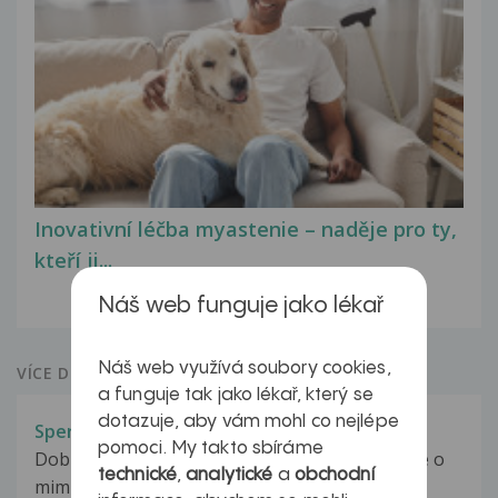
Inovativní léčba myastenie – naděje pro ty,
kteří ji...
Náš web funguje jako lékař
Náš web využívá soubory cookies,
VÍCE DOTAZŮ Z PORADNY
a funguje tak jako lékař, který se
dotazuje, aby vám mohl co nejlépe
Spermiogram - bílé krvinky
pomoci. My takto sbíráme
Dobrý den, s přítelem se již pár měsíců snažíme o
technické
,
analytické
a
obchodní
miminko. Podstoupil spermiogram...