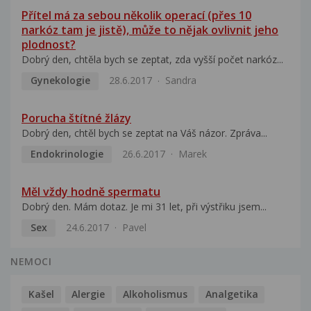
Přítel má za sebou několik operací (přes 10
narkóz tam je jistě), může to nějak ovlivnit jeho
plodnost?
Dobrý den, chtěla bych se zeptat, zda vyšší počet narkóz...
Gynekologie
28.6.2017
Sandra
Porucha štítné žlázy
Dobrý den, chtěl bych se zeptat na Váš názor. Zpráva...
Endokrinologie
26.6.2017
Marek
Měl vždy hodně spermatu
Dobrý den. Mám dotaz. Je mi 31 let, při výstřiku jsem...
Sex
24.6.2017
Pavel
NEMOCI
Kašel
Alergie
Alkoholismus
Analgetika