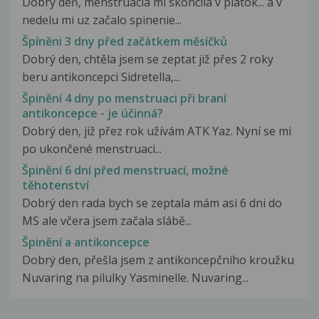
Dobrý deň, menstruacia mi skoncila v piatok... a v
nedelu mi uz začalo spinenie...
Špíněni 3 dny před začátkem měsíčků
Dobrý den, chtěla jsem se zeptat již přes 2 roky
beru antikoncepci Sidretella,...
Špinění 4 dny po menstruaci při braní
antikoncepce - je účinná?
Dobrý den, již přez rok užívám ATK Yaz. Nyní se mi
po ukončené menstruaci...
Špinění 6 dní před menstruací, možné
těhotenství
Dobrý den rada bych se zeptala mám asi 6 dni do
MS ale včera jsem začala slábě...
Špinění a antikoncepce
Dobrý den, přešla jsem z antikoncepčního kroužku
Nuvaring na pilulky Yasminelle. Nuvaring...