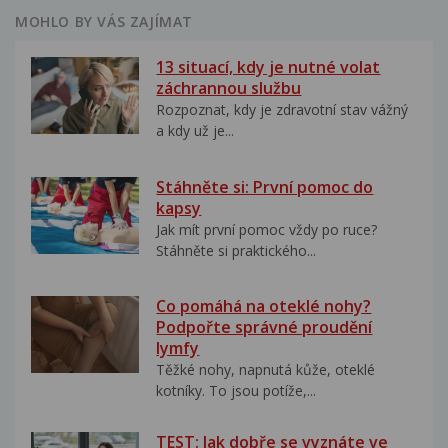
MOHLO BY VÁS ZAJÍMAT
13 situací, kdy je nutné volat
záchrannou službu
Rozpoznat, kdy je zdravotní stav vážný
a kdy už je...
Stáhněte si: První pomoc do
kapsy
Jak mít první pomoc vždy po ruce?
Stáhněte si praktického...
Co pomáhá na oteklé nohy?
Podpořte správné proudění
lymfy
Těžké nohy, napnutá kůže, oteklé
kotníky. To jsou potíže,...
TEST: Jak dobře se vyznáte ve