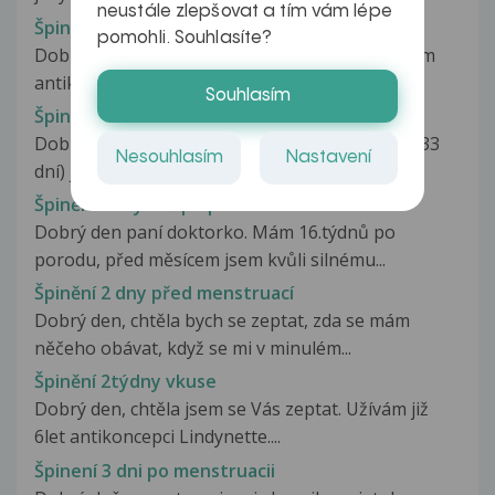
neustále zlepšovat a tím vám lépe
Špinění 10-12. den cyklu
pomohli. Souhlasíte?
Dobrý den, potřebovala bych poradit, brala jsem
antikoncepci Mistra přibližně...
Souhlasím
Špinění 14 dní po použití Postinoru
Dobrý den, 31,10,2014 (13,den cyklu; cyklus 29-33
Nesouhlasím
Nastavení
dní) jsem měla nechráněný...
Špinění 16.týdnů po porodu
Dobrý den paní doktorko. Mám 16.týdnů po
porodu, před měsícem jsem kvůli silnému...
Špinění 2 dny před menstruací
Dobrý den, chtěla bych se zeptat, zda se mám
něčeho obávat, když se mi v minulém...
Špinění 2týdny vkuse
Dobrý den, chtěla jsem se Vás zeptat. Užívám již
6let antikoncepci Lindynette....
Špinení 3 dni po menstruacii