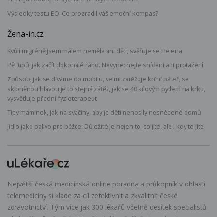
Výsledky testu EQ: Co prozradil váš emoční kompas?
Žena-in.cz
Kvůli migréně jsem málem neměla ani děti, svěřuje se Helena
Pět tipů, jak začít dokonalé ráno. Nevynechejte snídani ani protažení
Způsob, jak se díváme do mobilu, velmi zatěžuje krční páteř, se
skloněnou hlavou je to stejná zátěž, jak se 40 kilovým pytlem na krku,
vysvětluje přední fyzioterapeut
Tipy maminek, jak na svačiny, aby je děti nenosily nesnědené domů
Jídlo jako palivo pro běžce: Důležité je nejen to, co jíte, ale i kdy to jíte
Největší česká medicínská online poradna a průkopník v oblasti
telemedicíny si klade za cíl zefektivnit a zkvalitnit české
zdravotnictví. Tým více jak 300 lékařů včetně desítek specialistů