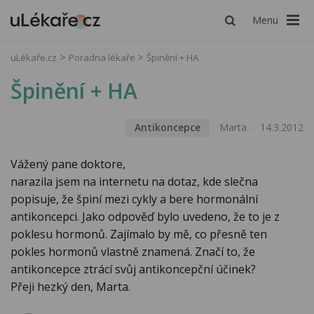
Menu
uLékaře.cz
Poradna lékaře
Špinění + HA
Špinění + HA
Antikoncepce
Marta
14.3.2012
Vážený pane doktore,
narazila jsem na internetu na dotaz, kde slečna
popisuje, že špiní mezi cykly a bere hormonální
antikoncepci. Jako odpověď bylo uvedeno, že to je z
poklesu hormonů. Zajímalo by mě, co přesně ten
pokles hormonů vlastně znamená. Značí to, že
antikoncepce ztrácí svůj antikoncepční účinek?
Přeji hezký den, Marta.