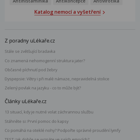
Antihistaminika
Antikoncepce
Antivirotika
Katalog nemocí a vyšetření
Z poradny uLékaře.cz
Stále se zvětšující bradavka
Co znamená nehomogenní struktura jater?
Občasné píchnutí pod žebry
Dyspepsie: Větry i při malé námaze, nepravidelná stolice
Zelený povlak na jazyku - co to může být?
Články uLékaře.cz
13 situací, kdy je nutné volat záchrannou službu
Stáhněte si: První pomoc do kapsy
Co pomáhá na oteklé nohy? Podpořte správné proudění lymfy
TEST: Jak dobře se vyznáte ve svých emocích?