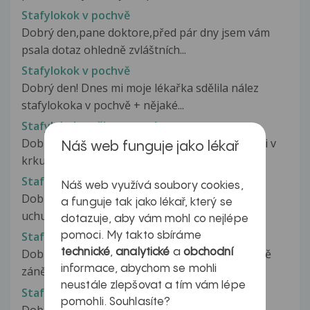
Stafylokok v pochvě
Dobrý den,pane doktore,před pár dny jsem vám
psala dotaz ohledně zvláštních...
Stafylokok v pochvě
Dobrý den! Dnes mi moje lékařka sdělila nález
stafylokoka v pochvě + nějaké...
Stafylokok v těhotenství
Dobrý den. Chtěla bych se zeptat, když mi zjistili v
Náš web funguje jako lékař
krku stafylokoka a jsem...
Stafylokok v uchu
Náš web využívá soubory cookies,
Dobrý den, již cca. 3 měsíce mám stafylokoka v
a funguje tak jako lékař, který se
uchu dle posledních stěrů (streptokok...
dotazuje, aby vám mohl co nejlépe
Stafylokok v uchu
pomoci. My takto sbíráme
technické
,
analytické
a
obchodní
Dobrý den, již asi 3 měsíce mám pravděpodobně
informace, abychom se mohli
zánět zevního zkukovodu. Projevuje...
neustále zlepšovat a tím vám lépe
Stafylokok zlaty
pomohli. Souhlasíte?
Dobry den uz nekolik let mam stafylokoka na