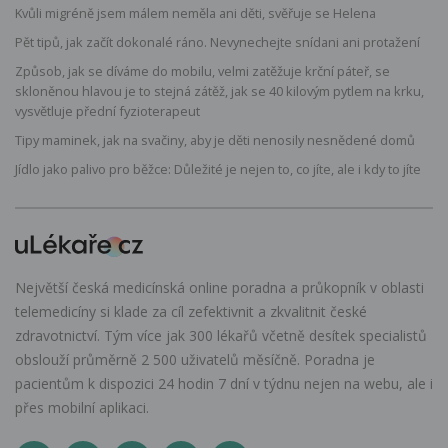
Kvůli migréně jsem málem neměla ani děti, svěřuje se Helena
Pět tipů, jak začít dokonalé ráno. Nevynechejte snídani ani protažení
Způsob, jak se díváme do mobilu, velmi zatěžuje krční páteř, se
skloněnou hlavou je to stejná zátěž, jak se 40 kilovým pytlem na krku,
vysvětluje přední fyzioterapeut
Tipy maminek, jak na svačiny, aby je děti nenosily nesnědené domů
Jídlo jako palivo pro běžce: Důležité je nejen to, co jíte, ale i kdy to jíte
Největší česká medicínská online poradna a průkopník v oblasti
telemedicíny si klade za cíl zefektivnit a zkvalitnit české
zdravotnictví. Tým více jak 300 lékařů včetně desítek specialistů
obslouží průměrně 2 500 uživatelů měsíčně. Poradna je
pacientům k dispozici 24 hodin 7 dní v týdnu nejen na webu, ale i
přes mobilní aplikaci.