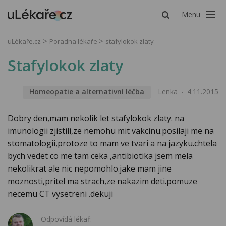
Menu
uLékaře.cz
Poradna lékaře
stafylokok zlaty
Stafylokok zlaty
Homeopatie a alternativní léčba
Lenka
4.11.2015
Dobry den,mam nekolik let stafylokok zlaty. na
imunologii zjistili,ze nemohu mit vakcinu.posilaji me na
stomatologii,protoze to mam ve tvari a na jazyku.chtela
bych vedet co me tam ceka ,antibiotika jsem mela
nekolikrat ale nic nepomohlo.jake mam jine
moznosti,pritel ma strach,ze nakazim deti.pomuze
necemu CT vysetreni .dekuji
Odpovídá lékař: