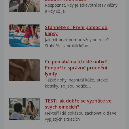
Rozpoznat, kdy je zdravotní stav vážný
a kdy už je...
Stáhněte si: První pomoc do
kapsy
Jak mít první pomoc vždy po ruce?
Stáhněte si praktického...
Co pomáhá na oteklé nohy?
Podpořte správné proudění
lymfy
Těžké nohy, napnutá kůže, oteklé
kotníky. To jsou potíže,...
TEST: Jak dobře se vyznáte ve
svých emocích?
Někteří lidé dokážou zachovat klid i ve
vypjatých situacích....