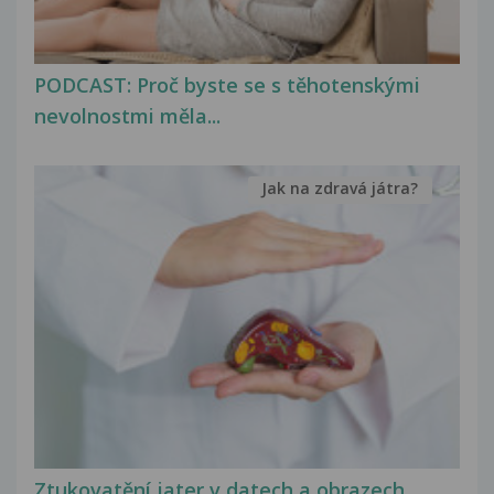
PODCAST: Proč byste se s těhotenskými
nevolnostmi měla...
Jak na zdravá játra?
Ztukovatění jater v datech a obrazech