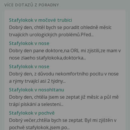
VÍCE DOTAZŮ Z PORADNY
Stafylokok v močové trubici
Dobrý den, chtěl bych se poradit ohledně měsíc
trvajících urologických problémů.Před...
Stafylokok v nose
Dobry den pane doktore,na ORL mi zjistili,ze mam v
nose zlaeho stafylokoka,doktorka...
Stafylokok v nose
Dobrý den, z důvodu nekomfortního pocitu v nose
a rýmy trvající asi 2 týdny...
Stafylokok v nosohltanu
Dobry den, chtěla jsem se zeptat již měsíc a půl mě
trápí pískání a selesteni...
Stafylokok v pochvě
Dobrý večer,chtěla bych se zeptat. Byl mi zjištěn v
pochvě stafylokok,jsem po...