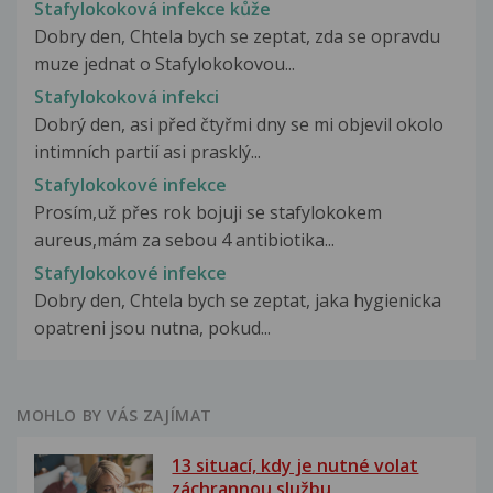
Stafylokoková infekce kůže
Dobry den, Chtela bych se zeptat, zda se opravdu
muze jednat o Stafylokokovou...
Stafylokoková infekci
Dobrý den, asi před čtyřmi dny se mi objevil okolo
intimních partií asi prasklý...
Stafylokokové infekce
Prosím,už přes rok bojuji se stafylokokem
aureus,mám za sebou 4 antibiotika...
Stafylokokové infekce
Dobry den, Chtela bych se zeptat, jaka hygienicka
opatreni jsou nutna, pokud...
MOHLO BY VÁS ZAJÍMAT
13 situací, kdy je nutné volat
záchrannou službu