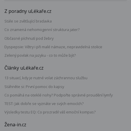
Z poradny uLékaře.cz
Stále se zvětšující bradavka
Co znamená nehomogenní struktura jater?
Občasné píchnutí pod žebry
Dyspepsie: Větry i při malé námaze, nepravidelná stolice
Zelený povlak na jazyku - co to může být?
Články uLékaře.cz
13 situací, kdy je nutné volat záchrannou službu
Stáhněte si: První pomoc do kapsy
Co pomáhá na oteklé nohy? Podpořte správné proudění lymfy
TEST: Jak dobře se vyznáte ve svých emocích?
Výsledky testu EQ: Co prozradil váš emoční kompas?
Žena-in.cz