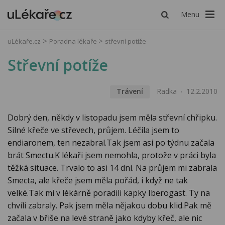
Menu
uLékaře.cz
Poradna lékaře
střevní potíže
Střevní potíže
Trávení
Radka
12.2.2010
Dobrý den, někdy v listopadu jsem měla střevní chřipku.
Silné křeče ve střevech, průjem. Léčila jsem to
endiaronem, ten nezabral.Tak jsem asi po týdnu začala
brát Smectu.K lékaři jsem nemohla, protože v práci byla
těžká situace. Trvalo to asi 14 dní. Na průjem mi zabrala
Smecta, ale křeče jsem měla pořád, i když ne tak
velké.Tak mi v lékárně poradili kapky Iberogast. Ty na
chvíli zabraly. Pak jsem měla nějakou dobu klid.Pak mě
začala v břiše na levé straně jako kdyby křeč, ale nic