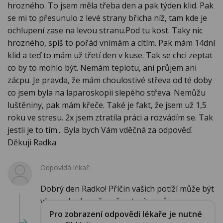
hrozného. To jsem měla třeba den a pak týden klid. Pak
se mi to přesunulo z levé strany břicha níž, tam kde je
ochlupení zase na levou stranu.Pod tu kost. Taky nic
hrozného, spíš to pořád vnímám a cítím. Pak mám 14dní
klid a teď to mám už třetí den v kuse. Tak se chci zeptat
co by to mohlo být. Nemám teplotu, ani průjem ani
zácpu. Je pravda, že mám choulostivé střeva od té doby
co jsem byla na laparoskopii slepého střeva. Nemůžu
luštěniny, pak mám křeče. Také je fakt, že jsem už 1,5
roku ve stresu. 2x jsem ztratila práci a rozvádím se. Tak
jestli je to tím... Byla bych Vám vděčná za odpověď.
Děkuji Radka
Odpovídá lékař:
Dobrý den Radko! Příčin vašich potíží může být
více, pokud současně netrpíte průjmem...
Pro zobrazení odpovědi lékaře je nutné