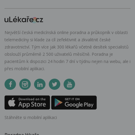
Největší česká medicínská online poradna a průkopník v oblasti
telemedicíny si klade za cíl zefektivnit a zkvalitnit české
zdravotnictví. Tým více jak 300 lékařů včetně desítek specialistů
obslouží průměrně 2 500 uživatelů měsíčně. Poradna je
pacientům k dispozici 24 hodin 7 dní v týdnu nejen na webu, ale i
přes mobilní aplikaci.
Stáhněte si mobilní aplikaci
Poradna lékaře