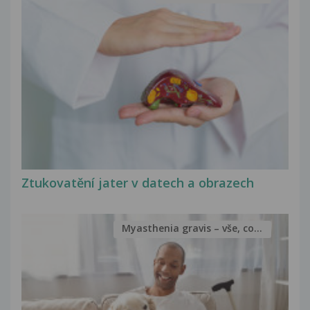
Ztukovatění jater v datech a obrazech
Myasthenia gravis – vše, co...