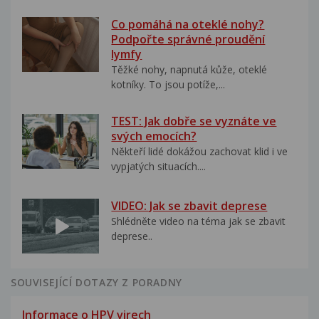
Co pomáhá na oteklé nohy?
Podpořte správné proudění
lymfy
Těžké nohy, napnutá kůže, oteklé
kotníky. To jsou potíže,...
TEST: Jak dobře se vyznáte ve
svých emocích?
Někteří lidé dokážou zachovat klid i ve
vypjatých situacích....
VIDEO: Jak se zbavit deprese
Shlédněte video na téma jak se zbavit
deprese..
SOUVISEJÍCÍ DOTAZY Z PORADNY
Informace o HPV virech