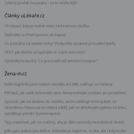
Zelený povlak na jazyku - co to může být?
Články uLékaře.cz
13 situací, kdy je nutné volat záchrannou službu
Stáhněte si: První pomoc do kapsy
Co pomáhá na oteklé nohy? Podpořte správné proudění lymfy
TEST: Jak dobře se vyznáte ve svých emocích?
Výsledky testu EQ: Co prozradil váš emoční kompas?
Žena-in.cz
Kvůli migréně jsem málem neměla ani děti, svěřuje se Helena
Pět tipů, jak začít dokonalé ráno. Nevynechejte snídani ani protažení
Způsob, jak se díváme do mobilu, velmi zatěžuje krční páteř, se
skloněnou hlavou je to stejná zátěž, jak se 40 kilovým pytlem na krku,
vysvětluje přední fyzioterapeut
Tipy maminek, jak na svačiny, aby je děti nenosily nesnědené domů
Jídlo jako palivo pro běžce: Důležité je nejen to, co jíte, ale i kdy to jíte