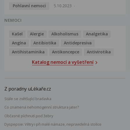
Pohlavní nemoci
5.10.2023
NEMOCI
Kašel
Alergie
Alkoholismus
Analgetika
Angína
Antibiotika
Antidepresiva
Antihistaminika
Antikoncepce
Antivirotika
Katalog nemocí a vyšetření
Z poradny uLékaře.cz
Stále se zvětšující bradavka
Co znamená nehomogenní struktura jater?
Občasné píchnutí pod žebry
Dyspepsie: Větry i při malé námaze, nepravidelná stolice