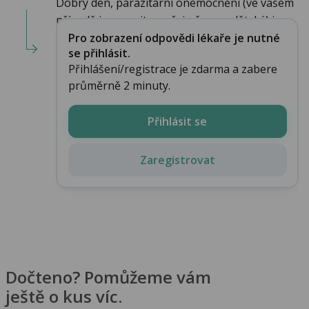
Dobrý den, parazitární onemocnění (ve vašem
případě je parazitem zřejmě roup dětský) j...
Pro zobrazení odpovědi lékaře je nutné
se přihlásit.
Přihlášení/registrace je zdarma a zabere
průměrně 2 minuty.
Přihlásit se
Zaregistrovat
Dočteno? Pomůžeme vám
ještě o kus víc.