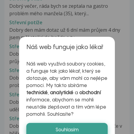
Dobrý večer, ráda bych se zeptala na gastro
problém mého manžela (35), který...
Střevní potíže
Dobry den mám dotaz už 6 dní mám průjem 4 dny
jsem měl stolici do hněda a ty...
Střevní potíže
Náš web funguje jako lékař
Dobrý den, od 15. srpna mě trápil dlouhodobý
průjem,měla jsem uplé kreče...
Náš web využívá soubory cookies,
Střevní potíže
a funguje tak jako lékař, který se
Dobrý den chtěla bych se zeptat mám takový
dotazuje, aby vám mohl co nejlépe
problém. Už tři týdny trpím průjmy...
pomoci. My takto sbíráme
technické
,
analytické
a
obchodní
Střevní potíže
informace, abychom se mohli
Dobrý den, někdy v půlce ledna se přítelkyni
neustále zlepšovat a tím vám lépe
udělalo špatně s horečkou a...
pomohli. Souhlasíte?
Střevní potíže
Dobrý den , už týden mám průjem,horečky,křeče v
Souhlasím
břiše,zvracení s používaním...