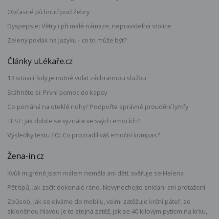
Občasné píchnutí pod žebry
Dyspepsie: Větry i při malé námaze, nepravidelná stolice
Zelený povlak na jazyku - co to může být?
Články uLékaře.cz
13 situací, kdy je nutné volat záchrannou službu
Stáhněte si: První pomoc do kapsy
Co pomáhá na oteklé nohy? Podpořte správné proudění lymfy
TEST: Jak dobře se vyznáte ve svých emocích?
Výsledky testu EQ: Co prozradil váš emoční kompas?
Žena-in.cz
Kvůli migréně jsem málem neměla ani děti, svěřuje se Helena
Pět tipů, jak začít dokonalé ráno. Nevynechejte snídani ani protažení
Způsob, jak se díváme do mobilu, velmi zatěžuje krční páteř, se
skloněnou hlavou je to stejná zátěž, jak se 40 kilovým pytlem na krku,