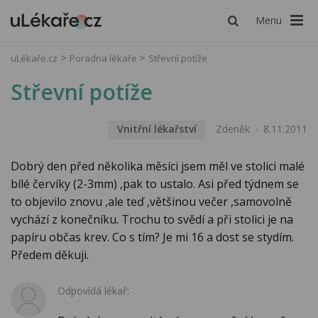
Menu
uLékaře.cz
Poradna lékaře
Střevní potíže
Střevní potíže
Vnitřní lékařství
Zdeněk
8.11.2011
Dobrý den před několika měsíci jsem měl ve stolici malé
bílé červíky (2-3mm) ,pak to ustalo. Asi před týdnem se
to objevilo znovu ,ale teď ,většinou večer ,samovolně
vychází z konečníku. Trochu to svědí a při stolici je na
papíru občas krev. Co s tím? Je mi 16 a dost se stydím.
Předem děkuji.
Odpovídá lékař: