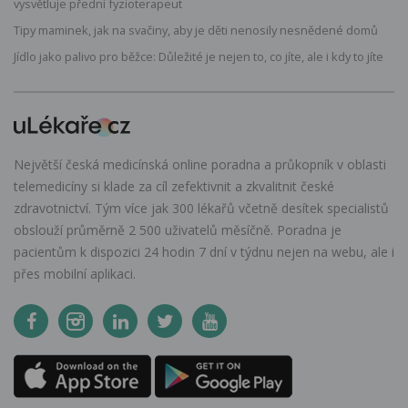
vysvětluje přední fyzioterapeut
Tipy maminek, jak na svačiny, aby je děti nenosily nesnědené domů
Jídlo jako palivo pro běžce: Důležité je nejen to, co jíte, ale i kdy to jíte
Největší česká medicínská online poradna a průkopník v oblasti
telemedicíny si klade za cíl zefektivnit a zkvalitnit české
zdravotnictví. Tým více jak 300 lékařů včetně desítek specialistů
obslouží průměrně 2 500 uživatelů měsíčně. Poradna je
pacientům k dispozici 24 hodin 7 dní v týdnu nejen na webu, ale i
přes mobilní aplikaci.