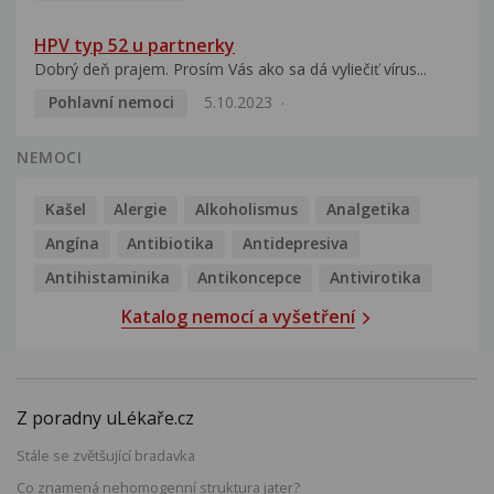
HPV typ 52 u partnerky
Dobrý deň prajem. Prosím Vás ako sa dá vyliečiť vírus...
Pohlavní nemoci
5.10.2023
NEMOCI
Kašel
Alergie
Alkoholismus
Analgetika
Angína
Antibiotika
Antidepresiva
Antihistaminika
Antikoncepce
Antivirotika
Katalog nemocí a vyšetření
Z poradny uLékaře.cz
Stále se zvětšující bradavka
Co znamená nehomogenní struktura jater?