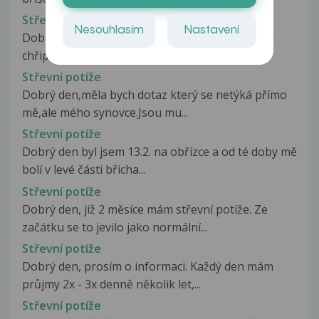
Střevní potíže
Nesouhlasím
Nastavení
Dobrý den, někdy v listopadu jsem měla střevní
chřipku. Silné křeče ve střevech,...
Střevní potíže
Dobrý den,měla bych dotaz který se netýká přímo
mě,ale mého synovce.Jsou mu...
Střevní potíže
Dobrý den byl jsem 13.2. na obřízce a od té doby mě
bolí v levé části břicha...
Střevní potíže
Dobrý den, již 2 měsíce mám střevní potíže. Ze
začátku se to jevilo jako normální...
Střevní potíže
Dobrý den, prosím o informaci. Každý den mám
průjmy 2x - 3x denně několik let,...
Střevní potíže