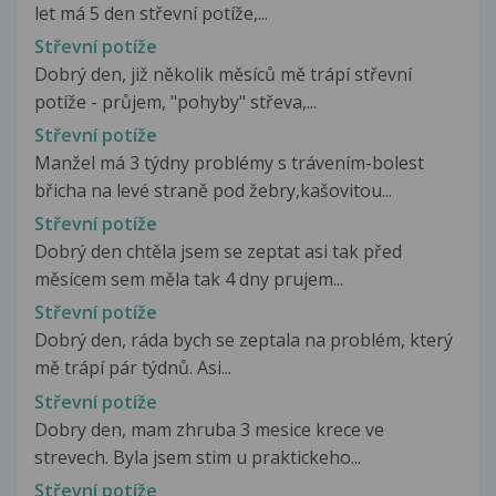
let má 5 den střevní potíže,...
Střevní potíže
Dobrý den, již několik měsíců mě trápí střevní
potíže - průjem, "pohyby" střeva,...
Střevní potíže
Manžel má 3 týdny problémy s trávením-bolest
břicha na levé straně pod žebry,kašovitou...
Střevní potíže
Dobrý den chtěla jsem se zeptat asi tak před
měsícem sem měla tak 4 dny prujem...
Střevní potíže
Dobrý den, ráda bych se zeptala na problém, který
mě trápí pár týdnů. Asi...
Střevní potíže
Dobry den, mam zhruba 3 mesice krece ve
strevech. Byla jsem stim u praktickeho...
Střevní potíže