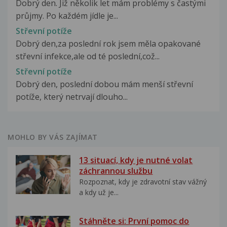
Dobrý den. Již několik let mám problémy s častými
průjmy. Po každém jídle je...
Střevní potíže
Dobrý den,za poslední rok jsem měla opakované
střevní infekce,ale od té poslední,což...
Střevní potíže
Dobrý den, poslední dobou mám menší střevní
potíže, který netrvají dlouho...
MOHLO BY VÁS ZAJÍMAT
13 situací, kdy je nutné volat
záchrannou službu
Rozpoznat, kdy je zdravotní stav vážný
a kdy už je...
Stáhněte si: První pomoc do