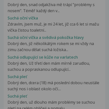
Dobrý den, snad odjakživa mě trápí "problémy s
nosem". Téměř každý den v...
Suchá oční víčka
Zdravím, jsem muž, je mi 24 let, již cca 6 let si mažu
víčka čistou toaletní...
Suchá oční víčka a svědivá pokožka hlavy
Dobrý den, již několikátým rokem se mi vždy na
zimu začnou dělat suchá ložiska...
Suchá odlupující se kůže na varlatech
Dobrý den, Už třetí den mám mírně zarudlou,
suchou a popraskanou odlupující...
Suchá pleť
Dobrý den, dcera (18) má poslední dobou neustále
suchý nos i oblast okolo očí....
Suchá pleť
Dobrý den, už dlouho mám problémy se suchou
pletí na celém obličeji a pomalu...