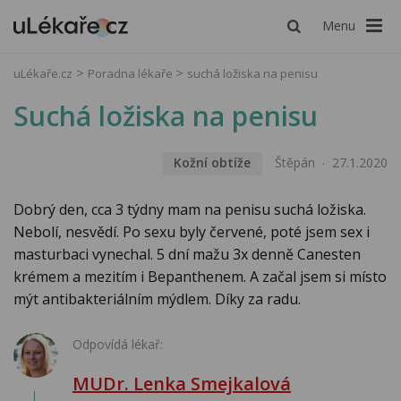
Menu
uLékaře.cz
Poradna lékaře
suchá ložiska na penisu
Suchá ložiska na penisu
Kožní obtíže
Štěpán
27.1.2020
Dobrý den, cca 3 týdny mam na penisu suchá ložiska.
Nebolí, nesvědí. Po sexu byly červené, poté jsem sex i
masturbaci vynechal. 5 dní mažu 3x denně Canesten
krémem a mezitím i Bepanthenem. A začal jsem si místo
mýt antibakteriálním mýdlem. Díky za radu.
Odpovídá lékař:
MUDr. Lenka Smejkalová