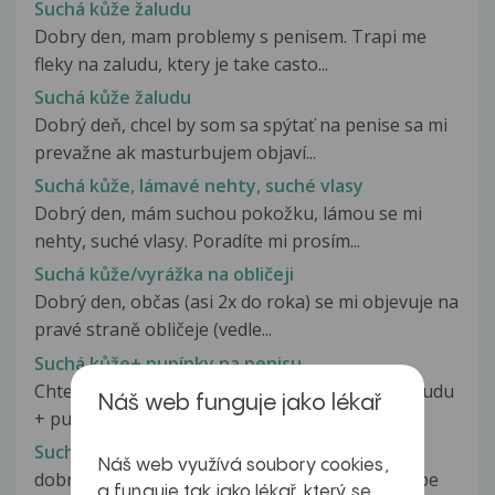
Suchá kůže žaludu
Dobry den, mam problemy s penisem. Trapi me
fleky na zaludu, ktery je take casto...
Suchá kůže žaludu
Dobrý deň, chcel by som sa spýtať na penise sa mi
prevažne ak masturbujem objaví...
Suchá kůže, lámavé nehty, suché vlasy
Dobrý den, mám suchou pokožku, lámou se mi
nehty, suché vlasy. Poradíte mi prosím...
Suchá kůže/vyrážka na obličeji
Dobrý den, občas (asi 2x do roka) se mi objevuje na
pravé straně obličeje (vedle...
Suchá kůže+ pupínky na penisu
Chtel jsem se zeptat na suchou pokožku na žaludu
Náš web funguje jako lékař
+ pupínky, které se mi vyrojili.....
Suchá kůžička na hlavičce miminka
Náš web využívá soubory cookies,
dobrý den,mám 6.měs synka a neustále si škrábe
a funguje tak jako lékař, který se