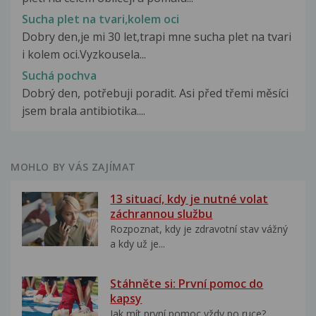
Sucha plet na tvari,kolem oci
Dobry den,je mi 30 let,trapi mne sucha plet na tvari
i kolem oci.Vyzkousela...
Suchá pochva
Dobrý den, potřebuji poradit. Asi před třemi měsíci
jsem brala antibiotika....
MOHLO BY VÁS ZAJÍMAT
13 situací, kdy je nutné volat
záchrannou službu
Rozpoznat, kdy je zdravotní stav vážný
a kdy už je...
Stáhněte si: První pomoc do
kapsy
Jak mít první pomoc vždy po ruce?