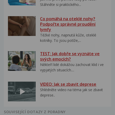
Stáhněte si praktického...
Co pomáhá na oteklé nohy?
Podpořte správné proudění
lymfy
Těžké nohy, napnutá kůže, oteklé
kotníky. To jsou potíže,...
TEST: Jak dobře se vyznáte ve
svých emocích?
Někteří lidé dokážou zachovat klid i ve
vypjatých situacích....
VIDEO: Jak se zbavit deprese
Shlédněte video na téma jak se zbavit
deprese..
SOUVISEJÍCÍ DOTAZY Z PORADNY