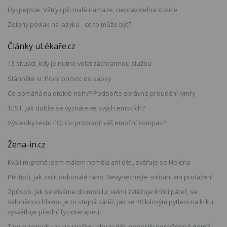
Dyspepsie: Větry i při malé námaze, nepravidelná stolice
Zelený povlak na jazyku - co to může být?
Články uLékaře.cz
13 situací, kdy je nutné volat záchrannou službu
Stáhněte si: První pomoc do kapsy
Co pomáhá na oteklé nohy? Podpořte správné proudění lymfy
TEST: Jak dobře se vyznáte ve svých emocích?
Výsledky testu EQ: Co prozradil váš emoční kompas?
Žena-in.cz
Kvůli migréně jsem málem neměla ani děti, svěřuje se Helena
Pět tipů, jak začít dokonalé ráno. Nevynechejte snídani ani protažení
Způsob, jak se díváme do mobilu, velmi zatěžuje krční páteř, se
skloněnou hlavou je to stejná zátěž, jak se 40 kilovým pytlem na krku,
vysvětluje přední fyzioterapeut
Tipy maminek, jak na svačiny, aby je děti nenosily nesnědené domů