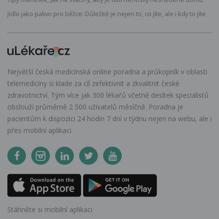
Jídlo jako palivo pro běžce: Důležité je nejen to, co jíte, ale i kdy to jíte
Největší česká medicínská online poradna a průkopník v oblasti
telemedicíny si klade za cíl zefektivnit a zkvalitnit české
zdravotnictví. Tým více jak 300 lékařů včetně desítek specialistů
obslouží průměrně 2 500 uživatelů měsíčně. Poradna je
pacientům k dispozici 24 hodin 7 dní v týdnu nejen na webu, ale i
přes mobilní aplikaci.
Stáhněte si mobilní aplikaci