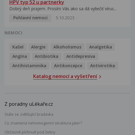
HPV typ 52 u partnerky
Dobrý deň prajem. Prosím Vás ako sa dá vyliečiť vírus...
Pohlavní nemoci
5.10.2023
NEMOCI
Kašel
Alergie
Alkoholismus
Analgetika
Angína
Antibiotika
Antidepresiva
Antihistaminika
Antikoncepce
Antivirotika
Katalog nemocí a vyšetření
Z poradny uLékaře.cz
Stále se zvětšující bradavka
Co znamená nehomogenní struktura jater?
Občasné píchnutí pod žebry