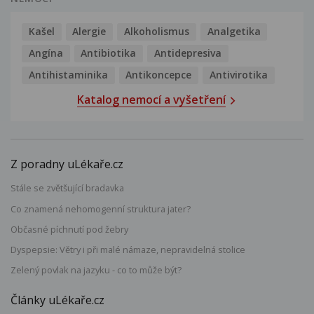
Kašel
Alergie
Alkoholismus
Analgetika
Angína
Antibiotika
Antidepresiva
Antihistaminika
Antikoncepce
Antivirotika
Katalog nemocí a vyšetření
Z poradny uLékaře.cz
Stále se zvětšující bradavka
Co znamená nehomogenní struktura jater?
Občasné píchnutí pod žebry
Dyspepsie: Větry i při malé námaze, nepravidelná stolice
Zelený povlak na jazyku - co to může být?
Články uLékaře.cz