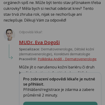
orgánech spíš ne. Může být tento stav příznakem třeba
cukrovky? Měla bych si nechat odebrat krev? Tento
stav trvá zhruba rok, nijak se nezhoršuje ani
nezlepšuje. Děkuji Vám za odpověď!
Odpovídá lékař:
MUDr. Eva Dogoši
Specializace:
Dermatovenerologie, Dětské kožní
(dermatovenerologie), Korektivní dermatologie
Pracoviště:
Poliklinika Anděl - Dermatovenerologie
Může jít o narušenou kožní bariéru či druh
kopřivky /urticaria factitia/, ale určitě dopo...
Pro zobrazení odpovědi lékaře je nutné
se přihlásit.
Přihlášení/registrace je zdarma a zabere
průměrně 2 minuty.