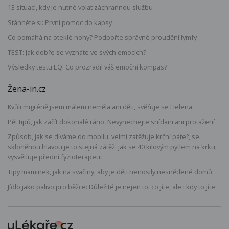
13 situací, kdy je nutné volat záchrannou službu
Stáhněte si: První pomoc do kapsy
Co pomáhá na oteklé nohy? Podpořte správné proudění lymfy
TEST: Jak dobře se vyznáte ve svých emocích?
Výsledky testu EQ: Co prozradil váš emoční kompas?
Žena-in.cz
Kvůli migréně jsem málem neměla ani děti, svěřuje se Helena
Pět tipů, jak začít dokonalé ráno. Nevynechejte snídani ani protažení
Způsob, jak se díváme do mobilu, velmi zatěžuje krční páteř, se
skloněnou hlavou je to stejná zátěž, jak se 40 kilovým pytlem na krku,
vysvětluje přední fyzioterapeut
Tipy maminek, jak na svačiny, aby je děti nenosily nesnědené domů
Jídlo jako palivo pro běžce: Důležité je nejen to, co jíte, ale i kdy to jíte