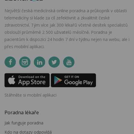
Největší česká medicínská online poradna a průkopník v oblasti
telemedicíny si klade za cíl zefektivnit a zkvalitnit české
zdravotnictví. Tým více jak 300 lékařů včetně desítek specialistů
obslouží průměrně 2 500 uživatelů měsíčně. Poradna je
pacientům k dispozici 24 hodin 7 dní v týdnu nejen na webu, ale i
přes mobilní aplikaci.
Stáhněte si mobilní aplikaci
Poradna lékaře
Jak funguje poradna
Kdo na dotazy odpovídá