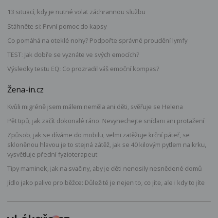
13 situací, kdy je nutné volat záchrannou službu
Stáhněte si: První pomoc do kapsy
Co pomáhá na oteklé nohy? Podpořte správné proudění lymfy
TEST: Jak dobře se vyznáte ve svých emocích?
Výsledky testu EQ: Co prozradil váš emoční kompas?
Žena-in.cz
Kvůli migréně jsem málem neměla ani děti, svěřuje se Helena
Pět tipů, jak začít dokonalé ráno. Nevynechejte snídani ani protažení
Způsob, jak se díváme do mobilu, velmi zatěžuje krční páteř, se
skloněnou hlavou je to stejná zátěž, jak se 40 kilovým pytlem na krku,
vysvětluje přední fyzioterapeut
Tipy maminek, jak na svačiny, aby je děti nenosily nesnědené domů
Jídlo jako palivo pro běžce: Důležité je nejen to, co jíte, ale i kdy to jíte