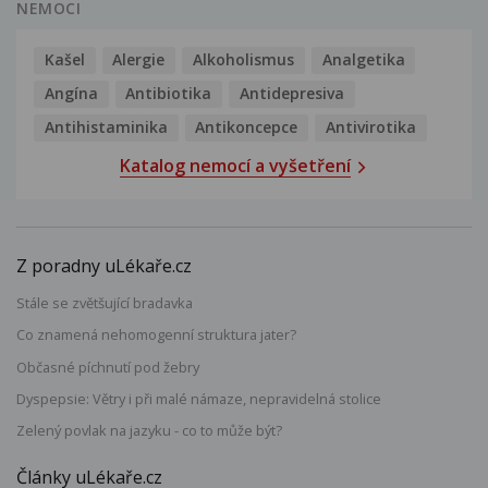
NEMOCI
Kašel
Alergie
Alkoholismus
Analgetika
Angína
Antibiotika
Antidepresiva
Antihistaminika
Antikoncepce
Antivirotika
Katalog nemocí a vyšetření
Z poradny uLékaře.cz
Stále se zvětšující bradavka
Co znamená nehomogenní struktura jater?
Občasné píchnutí pod žebry
Dyspepsie: Větry i při malé námaze, nepravidelná stolice
Zelený povlak na jazyku - co to může být?
Články uLékaře.cz