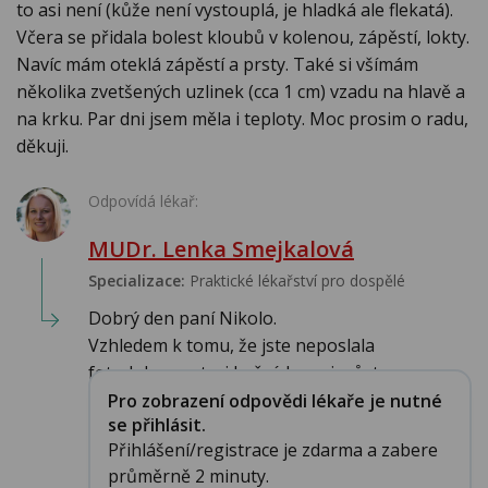
to asi není (kůže není vystouplá, je hladká ale flekatá).
Včera se přidala bolest kloubů v kolenou, zápěstí, lokty.
Navíc mám oteklá zápěstí a prsty. Také si všímám
několika zvetšených uzlinek (cca 1 cm) vzadu na hlavě a
na krku. Par dni jsem měla i teploty. Moc prosim o radu,
děkuji.
Odpovídá lékař:
MUDr. Lenka Smejkalová
Specializace:
Praktické lékařství pro dospělé
Dobrý den paní Nikolo.
Vzhledem k tomu, že jste neposlala
fotodokumentaci kožních projevů, ta...
Pro zobrazení odpovědi lékaře je nutné
se přihlásit.
Přihlášení/registrace je zdarma a zabere
průměrně 2 minuty.