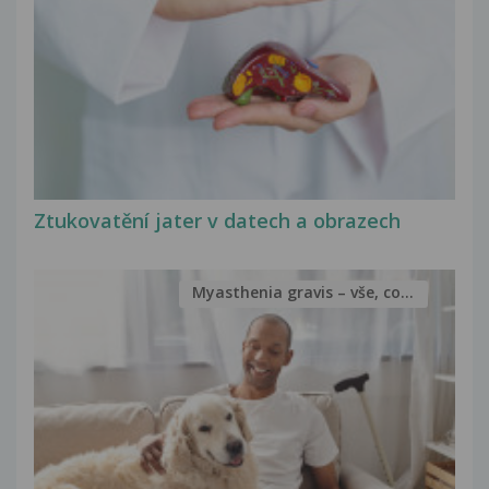
Ztukovatění jater v datech a obrazech
Myasthenia gravis – vše, co...