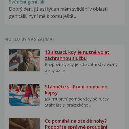
Svědění genitálií
Dobrý den, již asi týden mám svědění v oblasti
genitálií, nyní mě k tomu ještě...
MOHLO BY VÁS ZAJÍMAT
13 situací, kdy je nutné volat
záchrannou službu
Rozpoznat, kdy je zdravotní stav vážný
a kdy už je...
Stáhněte si: První pomoc do
kapsy
Jak mít první pomoc vždy po ruce?
Stáhněte si praktického...
Co pomáhá na oteklé nohy?
Podpořte správné proudění