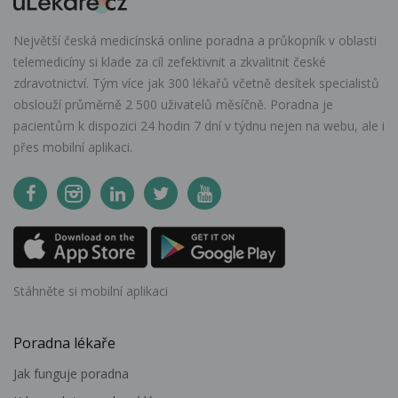
Největší česká medicínská online poradna a průkopník v oblasti
telemedicíny si klade za cíl zefektivnit a zkvalitnit české
zdravotnictví. Tým více jak 300 lékařů včetně desítek specialistů
obslouží průměrně 2 500 uživatelů měsíčně. Poradna je
pacientům k dispozici 24 hodin 7 dní v týdnu nejen na webu, ale i
přes mobilní aplikaci.
Stáhněte si mobilní aplikaci
Poradna lékaře
Jak funguje poradna