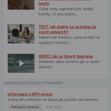
lymfy
Těžké nohy, napnutá kůže, oteklé
kotníky. To jsou potíže,...
TEST: Jak dobře se vyznáte ve
svých emocích?
Někteří lidé dokážou zachovat klid i ve
vypjatých situacích....
VIDEO: Jak se zbavit deprese
Shlédněte video na téma jak se zbavit
deprese..
SOUVISEJÍCÍ DOTAZY Z PORADNY
Informace o HPV virech
Dobrý den,chtěl bych se zeptat,jak poznám zda nemám...
Pohlavní nemoci
7.10.2023