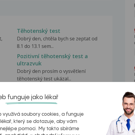
Těhotenský test
t,
Dobrý den, chtěla bych se zeptat od
8.1 do 13.1 sem...
Pozitivní těhotenský test a
ultrazvuk
Dobrý den prosím o vysvětlení
těhotenský test ukázal...
Testy
dyž
Dobrý den, chtěla bych se zeptat.
b funguje jako lékař
Včera i dneska jsem...
 využívá soubory cookies, a funguje
 lékař, který se dotazuje, aby vám
 nejlépe pomoci. My takto sbíráme