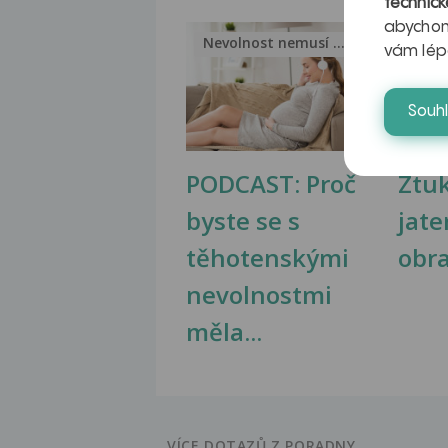
technick
abychom
Nevolnost nemusí být nutnou...
Jak 
vám lép
Souh
PODCAST: Proč
Ztu
byste se s
jate
těhotenskými
obr
nevolnostmi
měla...
VÍCE DOTAZŮ Z PORADNY