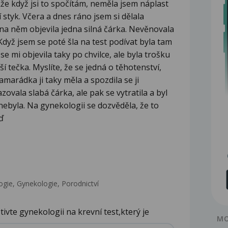
že když jsi to spočítám, neměla jsem náplast
 styk. Včera a dnes ráno jsem si dělala
 na něm objevila jedna silná čárka. Nevěnovala
Když jsem se poté šla na test podívat byla tam
se mi objevila taky po chvilce, ale byla trošku
jší tečka. Myslíte, že se jedná o těhotenství,
marádka ji taky měla a spozdila se ji
zovala slabá čárka, ale pak se vytratila a byl
ebyla. Na gynekologii se dozvěděla, že to
ď
gie, Gynekologie, Porodnictví
tivte gynekologii na krevní test,který je
MO