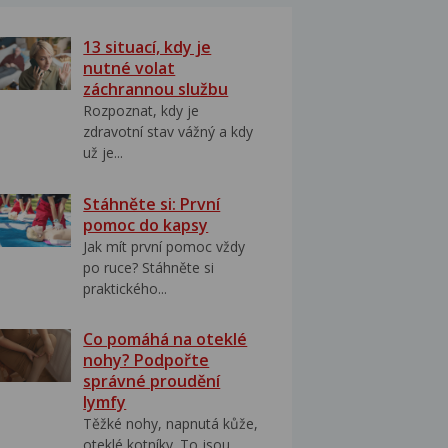
13 situací, kdy je
nutné volat
záchrannou službu
Rozpoznat, kdy je
zdravotní stav vážný a kdy
už je...
Stáhněte si: První
pomoc do kapsy
Jak mít první pomoc vždy
po ruce? Stáhněte si
praktického...
Co pomáhá na oteklé
nohy? Podpořte
správné proudění
lymfy
Těžké nohy, napnutá kůže,
oteklé kotníky. To jsou