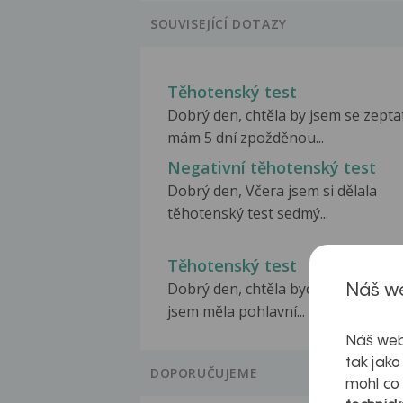
SOUVISEJÍCÍ DOTAZY
Těhotenský test
Dobrý den, chtěla by jsem se zepta
mám 5 dní zpožděnou...
Negativní těhotenský test
Dobrý den, Včera jsem si dělala
těhotenský test sedmý...
Těhotenský test
Dobrý den, chtěla bych se zeptat k
Náš we
jsem měla pohlavní...
Náš web
tak jako
DOPORUČUJEME
mohl co