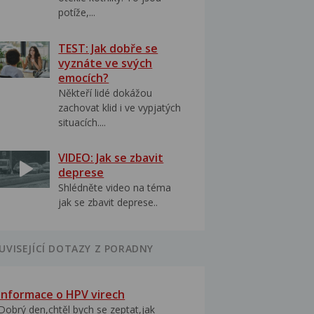
potíže,...
TEST: Jak dobře se
vyznáte ve svých
emocích?
Někteří lidé dokážou
zachovat klid i ve vypjatých
situacích....
VIDEO: Jak se zbavit
deprese
Shlédněte video na téma
jak se zbavit deprese..
UVISEJÍCÍ DOTAZY Z PORADNY
Informace o HPV virech
Dobrý den,chtěl bych se zeptat,jak