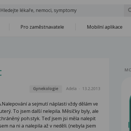
Pro zaměstnavatele
Mobilní aplikace
t
MO
Gynekologie
Adela
13.2.2013
.Nalepování a sejmutí náplasti vždy dělám ve
uterý. To jsem další nelepila. Měsíčky byly, ale
chráněný poh.styk. Teď jsem jsi měla nalepit
sem na ni a nalepila až v neděli. (nebyla jsem