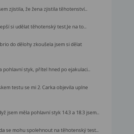
 zjistila, že žena zjistila těhotenství...
pší si udělat těhotenský test.Je na to...
brio do dělohy zkoušela jsem si dělat
 pohlavní styk, přítel hned po ejakulaci...
em testu se mi 2. Carka objevila uplne
yž jsem měla pohlavní styk 14.3 a 18.3 jsem...
zda se mohu spolehnout na těhotenský test...