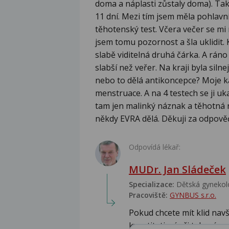
doma a náplasti zůstaly doma). Tak
11 dní. Mezi tím jsem měla pohlavní
těhotenský test. Včera večer se mi
jsem tomu pozornost a šla uklidit. 
slabě viditelná druhá čárka. A ráno 
slabší než veřer. Na kraji byla silne
nebo to dělá antikoncepce? Moje ka
menstruace. A na 4 testech se ji uka
tam jen malinký náznak a těhotná n
někdy EVRA dělá. Děkuji za odpově
Odpovídá lékař:
MUDr. Jan Sládeček
Specializace:
Dětská gynekolo
Pracoviště:
GYNBUS s.r.o.
Pokud chcete mít klid navš
kvantitativní,při takovém...