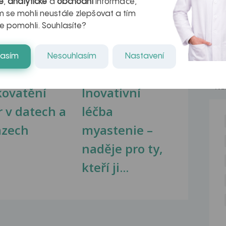
é
,
analytické
a
obchodní
informace,
 se mohli neustále zlepšovat a tím
na zdravá játra?
Myasthenia gravis – vše, co...
e pomohli. Souhlasíte?
lasím
Nesouhlasím
Nastavení
NE
kovatění
Inovativní
r v datech a
léčba
azech
myastenie –
naděje pro ty,
kteří ji...