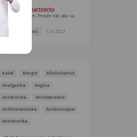
HPV typ 52 u partnerky
Dobrý deň prajem. Prosím Vás ako sa
dá vyliečiť vírus...
Pohlavní nemoci
5.10.2023
MOCI
Kašel
Alergie
Alkoholismus
Analgetika
Angína
Antibiotika
Antidepresiva
Antihistaminika
Antikoncepce
Antivirotika