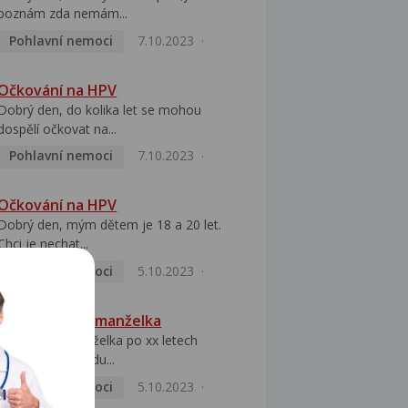
poznám zda nemám...
Pohlavní nemoci
7.10.2023
Očkování na HPV
Dobrý den, do kolika let se mohou
dospělí očkovat na...
Pohlavní nemoci
7.10.2023
Očkování na HPV
Dobrý den, mým dětem je 18 a 20 let.
Chci je nechat...
Pohlavní nemoci
5.10.2023
HPV pozitivní manželka
Dobrý den, manželka po xx letech
přivezla z Východu...
Pohlavní nemoci
5.10.2023