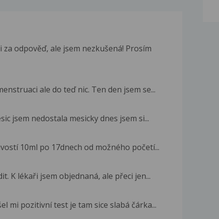
 za odpověď, ale jsem nezkušená! Prosím
enstruaci ale do teď nic. Ten den jsem se...
ic jsem nedostala mesicky dnes jsem si...
livostí 10ml po 17dnech od možného početí...
. K lékaři jsem objednaná, ale přeci jen...
l mi pozitivní test je tam sice slabá čárka...