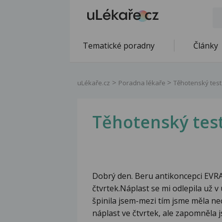
Tematické poradny
Články
uLékaře.cz
Poradna lékaře
Těhotenský test
Těhotenský tes
Dobrý den. Beru antikoncepci EVRA
čtvrtek.Náplast se mi odlepila už v 
špinila jsem-mezi tím jsme měla ne
náplast ve čtvrtek, ale zapomněla j