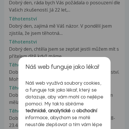
Dobrý den, ráda bych Vás požádala o posouzení dle
Vašich zkušeností. Já 22 let,...
Těhotenství
Dobrý den, zajímá mě Váš názor. V pondělí jsem
zjistila, že jsem těhotná....
Těhotenstvi
Dobrý den, chtěla jsem se zeptat jestli můžem mít s
přítelem dítě když máme...
Těhotenství
Náš web funguje jako lékař
Dobrý den, jsem 6 měsíců po zamlklém těhotenství.
Mohu vysadit HA po prvním...
Náš web využívá soubory cookies,
Těhotenství
a funguje tak jako lékař, který se
Dobrý den, měla by jsem dotaz. Menstruaci jsem
dotazuje, aby vám mohl co nejlépe
měla neposledy 13.9. a těhotenský...
pomoci. My takto sbíráme
Těhotenství
technické
,
analytické
a
obchodní
Dobrý den, poslední menstruaci jsem měla od 18-
informace, abychom se mohli
23.4 nechráněný sex jsem měla...
neustále zlepšovat a tím vám lépe