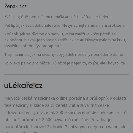
Žena-in.cz
Kvůli migréně jsem málem neměla ani děti, svěřuje se Helena
Pět tipů, jak začít dokonalé ráno. Nevynechejte snídani ani protažení
Způsob, jak se díváme do mobilu, velmi zatěžuje krční páteř, se
skloněnou hlavou je to stejná zátěž, jak se 40 kilovým pytlem na krku,
vysvětluje přední fyzioterapeut
Tipy maminek, jak na svačiny, aby je děti nenosily nesnědené domů
Jídlo jako palivo pro běžce: Důležité je nejen to, co jíte, ale i kdy to jíte
Největší česká medicínská online poradna a průkopník v oblasti
telemedicíny si klade za cíl zefektivnit a zkvalitnit české
zdravotnictví. Tým více jak 300 lékařů včetně desítek specialistů
obslouží průměrně 2 500 uživatelů měsíčně. Poradna je
pacientům k dispozici 24 hodin 7 dní v týdnu nejen na webu, ale i