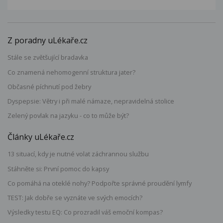
Z poradny uLékaře.cz
Stále se zvětšující bradavka
Co znamená nehomogenní struktura jater?
Občasné píchnutí pod žebry
Dyspepsie: Větry i při malé námaze, nepravidelná stolice
Zelený povlak na jazyku - co to může být?
Články uLékaře.cz
13 situací, kdy je nutné volat záchrannou službu
Stáhněte si: První pomoc do kapsy
Co pomáhá na oteklé nohy? Podpořte správné proudění lymfy
TEST: Jak dobře se vyznáte ve svých emocích?
Výsledky testu EQ: Co prozradil váš emoční kompas?