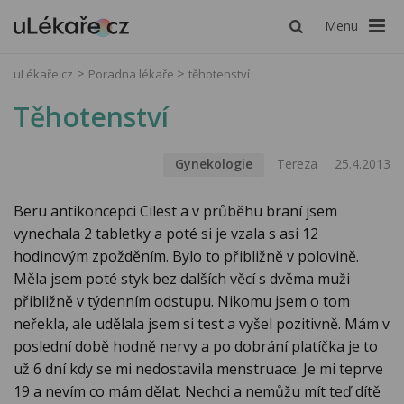
Menu
uLékaře.cz
Poradna lékaře
těhotenství
Těhotenství
Gynekologie
Tereza
25.4.2013
Beru antikoncepci Cilest a v průběhu braní jsem
vynechala 2 tabletky a poté si je vzala s asi 12
hodinovým zpožděním. Bylo to přibližně v polovině.
Měla jsem poté styk bez dalších věcí s dvěma muži
přibližně v týdenním odstupu. Nikomu jsem o tom
neřekla, ale udělala jsem si test a vyšel pozitivně. Mám v
poslední době hodně nervy a po dobrání platíčka je to
už 6 dní kdy se mi nedostavila menstruace. Je mi teprve
19 a nevím co mám dělat. Nechci a nemůžu mít teď dítě