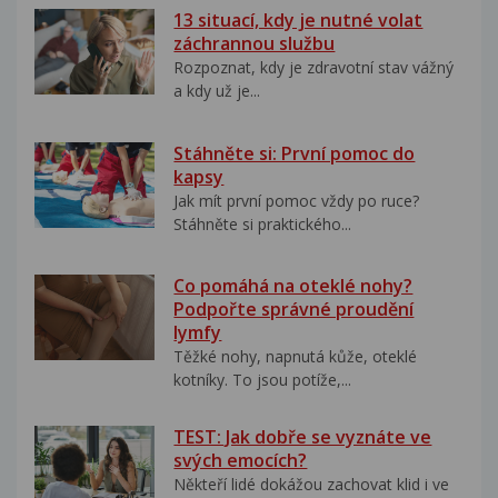
13 situací, kdy je nutné volat
záchrannou službu
Rozpoznat, kdy je zdravotní stav vážný
a kdy už je...
Stáhněte si: První pomoc do
kapsy
Jak mít první pomoc vždy po ruce?
Stáhněte si praktického...
Co pomáhá na oteklé nohy?
Podpořte správné proudění
lymfy
Těžké nohy, napnutá kůže, oteklé
kotníky. To jsou potíže,...
TEST: Jak dobře se vyznáte ve
svých emocích?
Někteří lidé dokážou zachovat klid i ve