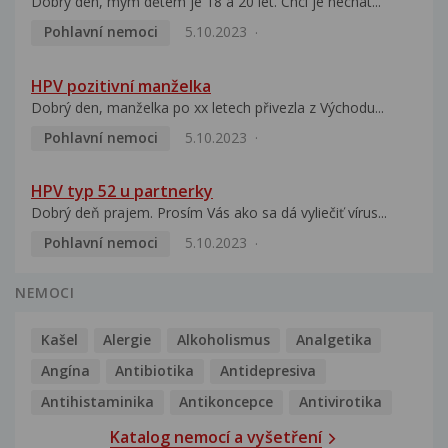
Dobrý den, mým dětem je 18 a 20 let. Chci je nechat...
Pohlavní nemoci
5.10.2023
HPV pozitivní manželka
Dobrý den, manželka po xx letech přivezla z Východu...
Pohlavní nemoci
5.10.2023
HPV typ 52 u partnerky
Dobrý deň prajem. Prosím Vás ako sa dá vyliečiť vírus...
Pohlavní nemoci
5.10.2023
NEMOCI
Kašel
Alergie
Alkoholismus
Analgetika
Angína
Antibiotika
Antidepresiva
Antihistaminika
Antikoncepce
Antivirotika
Katalog nemocí a vyšetření