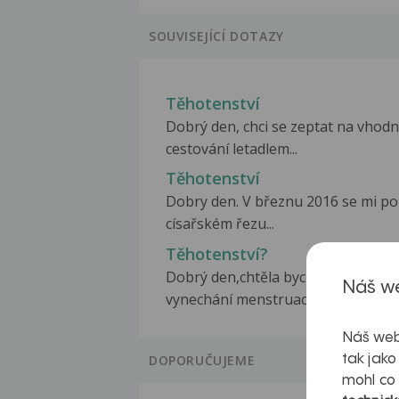
SOUVISEJÍCÍ DOTAZY
Těhotenství
Dobrý den, chci se zeptat na vhod
cestování letadlem...
Těhotenství
Dobry den. V březnu 2016 se mi po 
císařském řezu...
Těhotenství?
Dobrý den,chtěla bych se zeptat 
Náš we
vynechání menstruace...
Náš web
DOPORUČUJEME
tak jako
mohl co