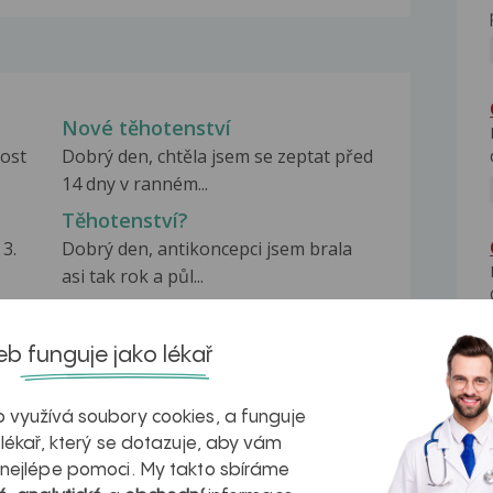
Nové těhotenství
nost
Dobrý den, chtěla jsem se zeptat před
14 dny v ranném...
Těhotenství?
3.
Dobrý den, antikoncepci jsem brala
asi tak rok a půl...
Těhotenství
mám
Dobrý den, chci se zeptat. V září 2015
b funguje jako lékař
jsem měla první...
 využívá soubory cookies, a funguje
 lékař, který se dotazuje, aby vám
 nejlépe pomoci. My takto sbíráme