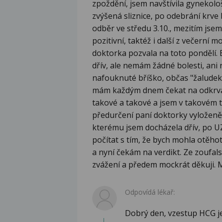
zpoždění, jsem navštívila gynekolo
zvýšená sliznice, po odebrání krve 
odběr ve středu 3.10., mezitím jsem 
pozitivní, taktéž i další z večerní 
doktorka pozvala na toto pondělí. 
dřív, ale nemám žádné bolesti, ani
nafouknuté bříško, občas "žaludek 
mám každým dnem čekat na odkrvá
takové a takové a jsem v takovém 
předurčení paní doktorky vyloženě
kterému jsem docházela dřív, po UZ
počítat s tím, že bych mohla otěh
a nyní čekám na verdikt. Ze zoufals
zvážení a předem mockrát děkuji. 
Odpovídá lékař:
Dobrý den, vzestup HCG je