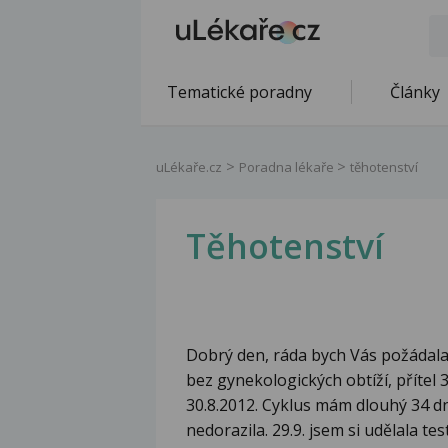
Tematické poradny
Články
uLékaře.cz
Poradna lékaře
těhotenství
Těhotenství
Dobrý den, ráda bych Vás požádala 
bez gynekologických obtíží, přítel 3
30.8.2012. Cyklus mám dlouhý 34 dn
nedorazila. 29.9. jsem si udělala tes