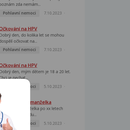
poznám zda nemám...
Pohlavní nemoci
7.10.2023
Očkování na HPV
Dobrý den, do kolika let se mohou
dospělí očkovat na...
Pohlavní nemoci
7.10.2023
Očkování na HPV
Dobrý den, mým dětem je 18 a 20 let.
Chci je nechat...
Pohlavní nemoci
5.10.2023
HPV pozitivní manželka
Dobrý den, manželka po xx letech
přivezla z Východu...
Pohlavní nemoci
5.10.2023