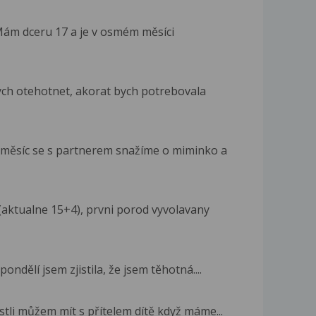
ám dceru 17 a je v osmém měsíci
ych otehotnet, akorat bych potrebovala
 měsíc se s partnerem snažíme o miminko a
aktualne 15+4), prvni porod vyvolavany
ndělí jsem zjistila, že jsem těhotná....
stli můžem mít s přítelem dítě když máme...