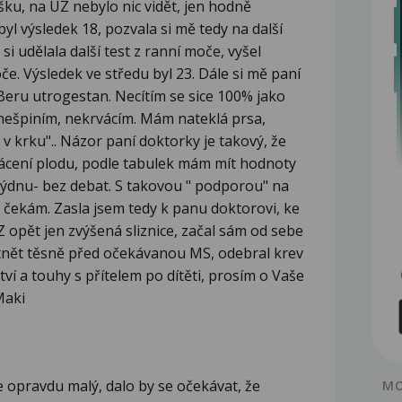
šku, na UZ nebylo nic vidět, jen hodně
byl výsledek 18, pozvala si mě tedy na další
si udělala další test z ranní moče, vyšel
moče. Výsledek ve středu byl 23. Dále si mě paní
Beru utrogestan. Necítím se sice 100% jako
 nešpiním, nekrvácím. Mám nateklá prsa,
v krku".. Názor paní doktorky je takový, že
cení plodu, podle tabulek mám mít hodnoty
týdnu- bez debat. S takovou " podporou" na
 čekám. Zasla jsem tedy k panu doktorovi, ke
 opět jen zvýšená sliznice, začal sám od sebe
otnět těsně před očekávanou MS, odebral krev
tví a touhy s přítelem po dítěti, prosím o Vaše
Maki
 opravdu malý, dalo by se očekávat, že
MO