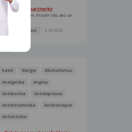
HPV typ 52 u partnerky
Dobrý deň prajem. Prosím Vás ako sa
dá vyliečiť vírus...
Pohlavní nemoci
5.10.2023
MOCI
Kašel
Alergie
Alkoholismus
Analgetika
Angína
Antibiotika
Antidepresiva
Antihistaminika
Antikoncepce
Antivirotika