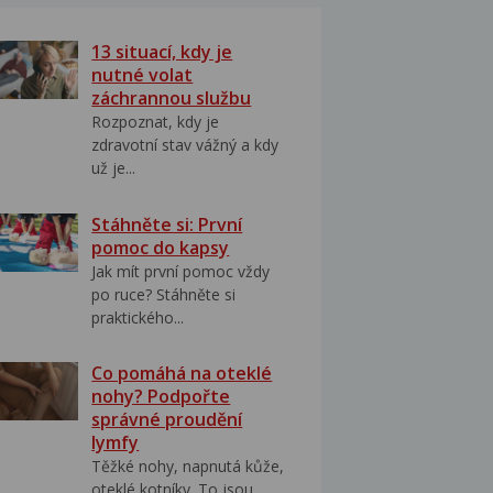
13 situací, kdy je
nutné volat
záchrannou službu
Rozpoznat, kdy je
zdravotní stav vážný a kdy
už je...
Stáhněte si: První
pomoc do kapsy
Jak mít první pomoc vždy
po ruce? Stáhněte si
praktického...
Co pomáhá na oteklé
nohy? Podpořte
správné proudění
lymfy
Těžké nohy, napnutá kůže,
oteklé kotníky. To jsou