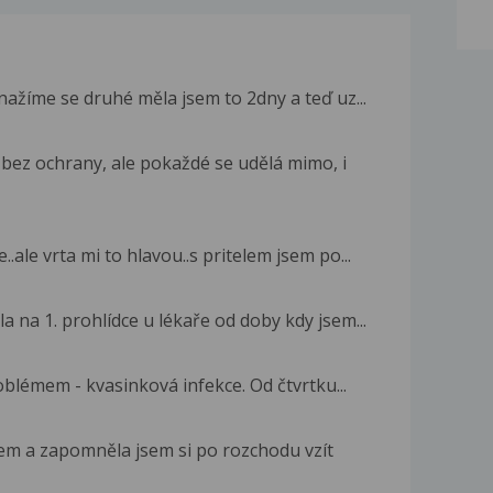
ažíme se druhé měla jsem to 2dny a teď uz...
ez ochrany, ale pokaždé se udělá mimo, i
le vrta mi to hlavou..s pritelem jsem po...
a na 1. prohlídce u lékaře od doby kdy jsem...
blémem - kvasinková infekce. Od čtvrtku...
lem a zapomněla jsem si po rozchodu vzít