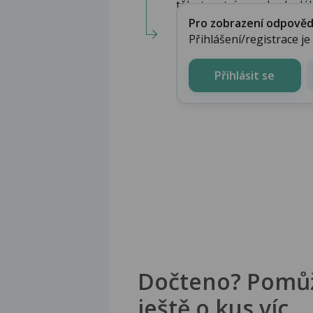
těhotenství se nebude dále 
Pro zobrazení odpovědi 
Přihlášení/registrace j
Přihlásit se
Dočteno? Pomů
ještě o kus víc.