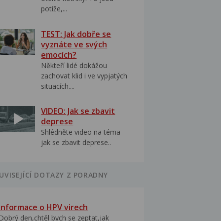
potíže,...
TEST: Jak dobře se
vyznáte ve svých
emocích?
Někteří lidé dokážou
zachovat klid i ve vypjatých
situacích....
VIDEO: Jak se zbavit
deprese
Shlédněte video na téma
jak se zbavit deprese..
UVISEJÍCÍ DOTAZY Z PORADNY
Informace o HPV virech
Dobrý den,chtěl bych se zeptat,jak