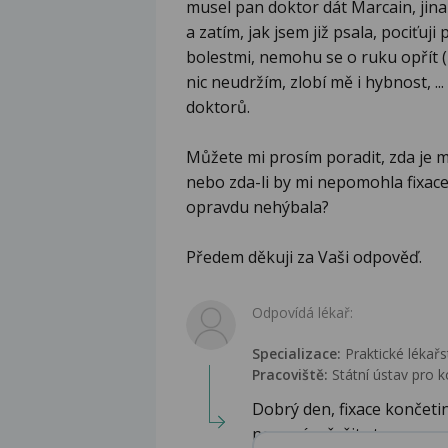
musel pan doktor dát Marcain, jina
a zatím, jak jsem již psala, pociťu
bolestmi, nemohu se o ruku opřít (
nic neudržím, zlobí mě i hybnost, .
doktorů.
Můžete mi prosím poradit, zda je m
nebo zda-li by mi nepomohla fixace
opravdu nehýbala?
Předem děkuji za Vaši odpověď.
Odpovídá lékař:
Specializace:
Praktické lékařs
Pracoviště:
Státní ústav pro k
Dobrý den, fixace končetin
nemusí vyřešit stav ...