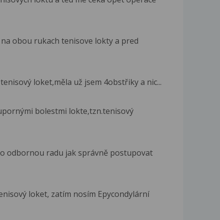
na obou rukach tenisove lokty a pred
tenisový loket,měla už jsem 4obstřiky a nic...
 upornými bolestmi lokte,tzn.tenisový
t o odbornou radu jak správně postupovat
nisový loket, zatím nosím Epycondylární