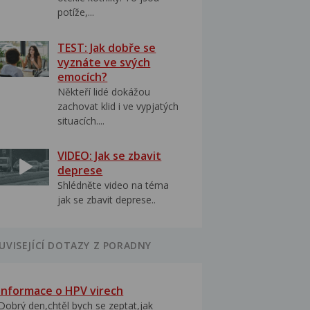
potíže,...
TEST: Jak dobře se
vyznáte ve svých
emocích?
Někteří lidé dokážou
zachovat klid i ve vypjatých
situacích....
VIDEO: Jak se zbavit
deprese
Shlédněte video na téma
jak se zbavit deprese..
UVISEJÍCÍ DOTAZY Z PORADNY
Informace o HPV virech
Dobrý den,chtěl bych se zeptat,jak