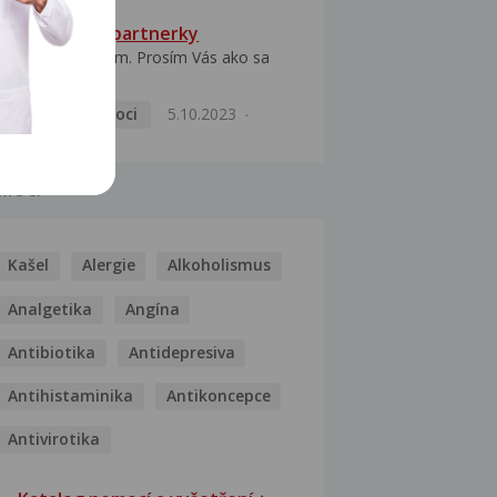
HPV typ 52 u partnerky
Dobrý deň prajem. Prosím Vás ako sa
dá vyliečiť vírus...
Pohlavní nemoci
5.10.2023
MOCI
Kašel
Alergie
Alkoholismus
Analgetika
Angína
Antibiotika
Antidepresiva
Antihistaminika
Antikoncepce
Antivirotika