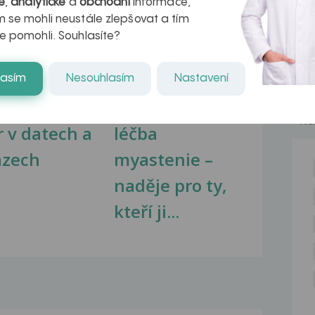
é
,
analytické
a
obchodní
informace,
na zdravá játra?
Myasthenia gravis – vše, co...
 se mohli neustále zlepšovat a tím
e pomohli. Souhlasíte?
lasím
Nesouhlasím
Nastavení
kovatění
Inovativní
NE
r v datech a
léčba
azech
myastenie –
naděje pro ty,
kteří ji...