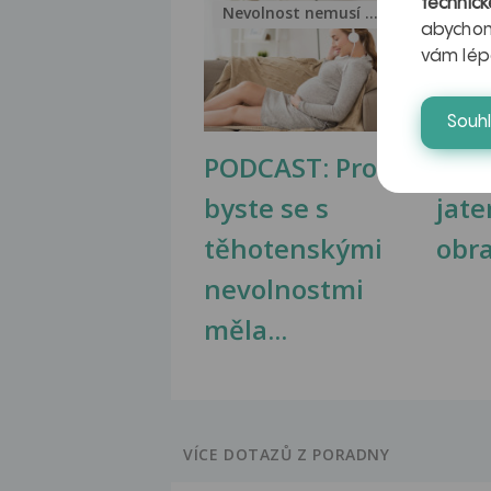
technick
Nevolnost nemusí být nutnou...
Jak 
abychom
vám lép
Souh
PODCAST: Proč
Ztu
byste se s
jate
těhotenskými
obr
nevolnostmi
měla...
VÍCE DOTAZŮ Z PORADNY