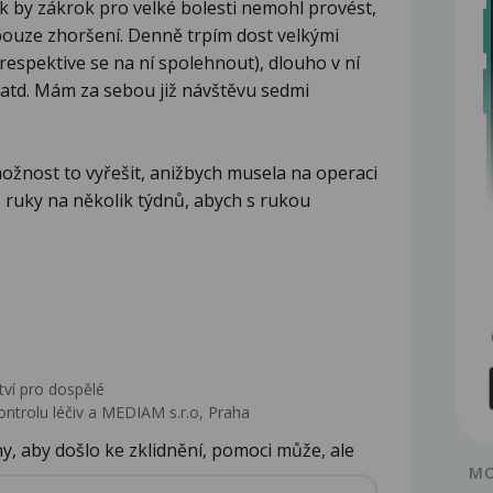
k by zákrok pro velké bolesti nemohl provést,
ji pouze zhoršení. Denně trpím dost velkými
respektive se na ní spolehnout), dlouho v ní
.. atd. Mám za sebou již návštěvu sedmi
ožnost to vyřešit, anižbych musela na operaci
 ruky na několik týdnů, abych s rukou
tví pro dospělé
ontrolu léčiv a MEDIAM s.r.o, Praha
y, aby došlo ke zklidnění, pomoci může, ale
MO