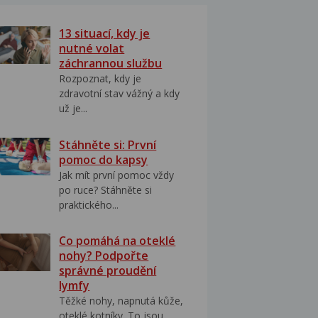
13 situací, kdy je
nutné volat
záchrannou službu
Rozpoznat, kdy je
zdravotní stav vážný a kdy
už je...
Stáhněte si: První
pomoc do kapsy
Jak mít první pomoc vždy
po ruce? Stáhněte si
praktického...
Co pomáhá na oteklé
nohy? Podpořte
správné proudění
lymfy
Těžké nohy, napnutá kůže,
oteklé kotníky. To jsou