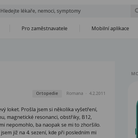
Pro zaměstnavatele
Mobilní aplikace
MO
Ortopedie
Romana
4.2.2011
vý loket. Prošla jsem si několika vyšetření,
nu, magnetické resonanci, obstřiky, B12,
nic mi nepomohlo, ba naopak se mi to zhoršilo.
jsem již na 4. sezení, kde při posledním mi