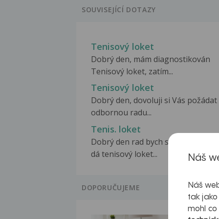
SOUVISEJÍCÍ DOTAZY
Tenisový loket
Dobrý den, mám diagnostikován
Tenisový loket, zatím...
Tenisový loket
Dobrý den, dovoluji si Vás požádat
odbornou radu...
Tenis. loket
Dobrý den rad bych se zeptal zda s
dá tenisový loket...
Náš we
Náš web
DOPORUČUJEME
tak jako
mohl co