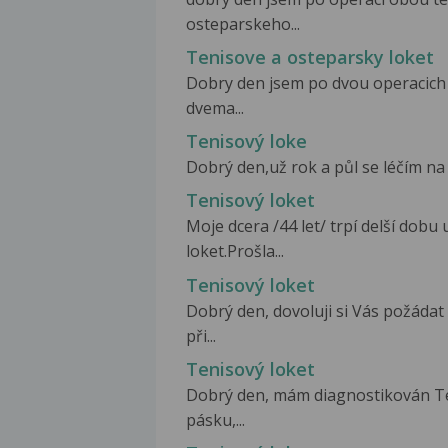
osteparskeho...
Tenisove a osteparsky loket
Dobry den jsem po dvou operacich 
dvema...
Tenisový loke
Dobrý den,už rok a půl se léčím na 
Tenisový loket
Moje dcera /44 let/ trpí delší dobu
loket.Prošla...
Tenisový loket
Dobrý den, dovoluji si Vás požáda
při...
Tenisový loket
Dobrý den, mám diagnostikován Te
pásku,...