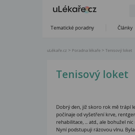
Tematické poradny
Články
uLékaře.cz
Poradna lékaře
Tenisový loket
Tenisový loket
Dobrý den, již skoro rok mě trápí le
počínaje od vyšetření krve, rentge
rehabilitace, ... atd., ale bohužel 
Nyní podstupuji rázovou vlnu. Byla 