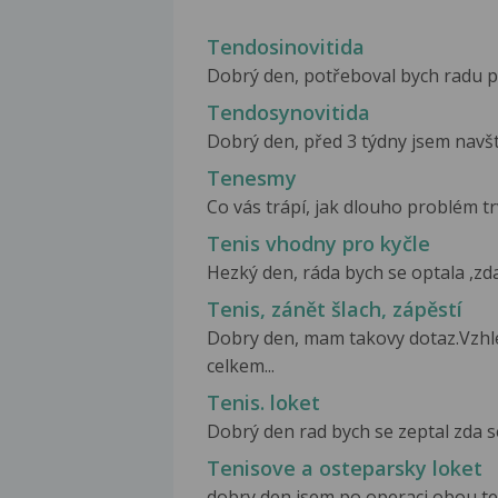
Tendosinovitida
Dobrý den, potřeboval bych radu pr
Tendosynovitida
Dobrý den, před 3 týdny jsem navštív
Tenesmy
Co vás trápí, jak dlouho problém trv
Tenis vhodny pro kyčle
Hezký den, ráda bych se optala ,zd
Tenis, zánět šlach, zápěstí
Dobry den, mam takovy dotaz.Vzhle
celkem...
Tenis. loket
Dobrý den rad bych se zeptal zda se
Tenisove a osteparsky loket
dobry den jsem po operaci obou te