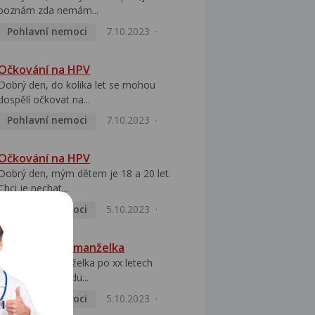
poznám zda nemám...
Pohlavní nemoci
7.10.2023
Očkování na HPV
Dobrý den, do kolika let se mohou
dospělí očkovat na...
Pohlavní nemoci
7.10.2023
Očkování na HPV
Dobrý den, mým dětem je 18 a 20 let.
Chci je nechat...
Pohlavní nemoci
5.10.2023
HPV pozitivní manželka
Dobrý den, manželka po xx letech
přivezla z Východu...
Pohlavní nemoci
5.10.2023