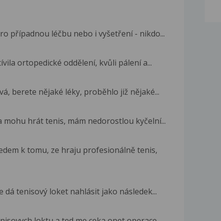
o případnou léčbu nebo i vyšetření - nikdo...
ila ortopedické oddělení, kvůli pálení a...
á, berete nějaké léky, proběhlo již nějaké...
a mohu hrát tenis, mám nedorostlou kyčelní...
dem k tomu, ze hraju profesionálně tenis,
 dá tenisový loket nahlásit jako následek...
nisovych loktu a ted me ceka opet operace