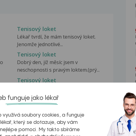
Tenisový loket
Lékař tvrdí, že mám tenisový loket.
Jenomže jednotlivé...
Tenisový loket
 o
Dobrý den, již měsíc jsem v
neschopnosti s pravým loktem.(prý...
Tenisový loket
e
Zdravím, již delší dobu mám bolesti
ten.lokte.Lékař...
b funguje jako lékař
 využívá soubory cookies, a funguje
 lékař, který se dotazuje, aby vám
 nejlépe pomoci. My takto sbíráme