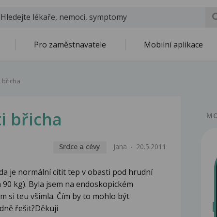
Pro zaměstnavatele
Mobilní aplikace
i břicha
i břicha
MO
Srdce a cévy
Jana
20.5.2011
da je normální cítit tep v obasti pod hrudní
a 90 kg). Byla jsem na endoskopickém
m si teu všimla. Čím by to mohlo být
dně řešit?Děkuji