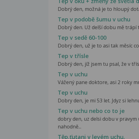
Tep v oku + změny ze světla 
Dobrý den, možná je to hloupý dotaz
Tep v podobě šumu v uchu
Dobrý den. Už delší dobu mě trápí 
Tep v sedě 60-100
Dobrý den, už je to asi tak měsíc c
Tep v třísle
Dobrý den, jíž jsem tu psal, že v tř
Tep v uchu
Vážený pane doktore, asi 2 roky mně 
Tep v uchu
Dobry den, je mi 53 let. Jdyz si lehn
Tep v uchu nebo co to je
dobry den, uz delsi dobu v pravym 
nahodně...
Těp,ťutani v levém uchu.