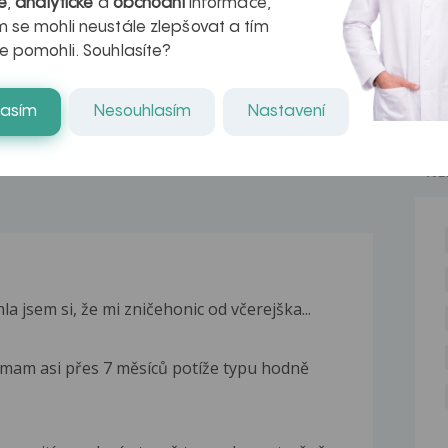
é
,
analytické
a
obchodní
informace,
azech
myastenie –
 se mohli neustále zlepšovat a tím
naděje pro ty,
e pomohli. Souhlasíte?
kteří ji...
lasím
Nesouhlasím
Nastavení
NE
la jsem si, že mi zničehonic od včerejška...
ž mam asi přes 7 měsíců potíže typu hodně