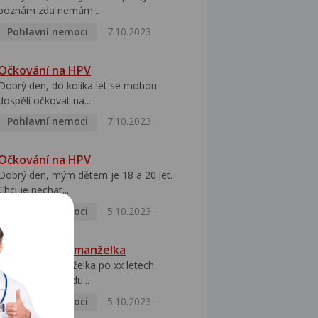
poznám zda nemám...
Pohlavní nemoci
7.10.2023
Očkování na HPV
Dobrý den, do kolika let se mohou
dospělí očkovat na...
Pohlavní nemoci
7.10.2023
Očkování na HPV
Dobrý den, mým dětem je 18 a 20 let.
Chci je nechat...
Pohlavní nemoci
5.10.2023
HPV pozitivní manželka
Dobrý den, manželka po xx letech
přivezla z Východu...
Pohlavní nemoci
5.10.2023