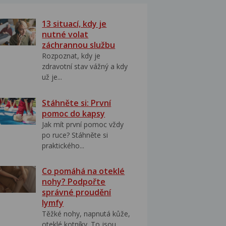
13 situací, kdy je
nutné volat
záchrannou službu
Rozpoznat, kdy je
zdravotní stav vážný a kdy
už je...
Stáhněte si: První
pomoc do kapsy
Jak mít první pomoc vždy
po ruce? Stáhněte si
praktického...
Co pomáhá na oteklé
nohy? Podpořte
správné proudění
lymfy
Těžké nohy, napnutá kůže,
oteklé kotníky. To jsou