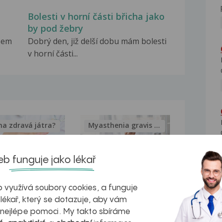
Bolesti v horní části břicha jako
by pod žebry
jsem
Dobrý den, již delší dobu mám bolesti
v horní části...
na zdravá játra?
Myasthenia gravis – vše, co...
b funguje jako lékař
 využívá soubory cookies, a funguje
kovatění
Inovativní
 lékař, který se dotazuje, aby vám
r v datech a
léčba
 nejlépe pomoci. My takto sbíráme