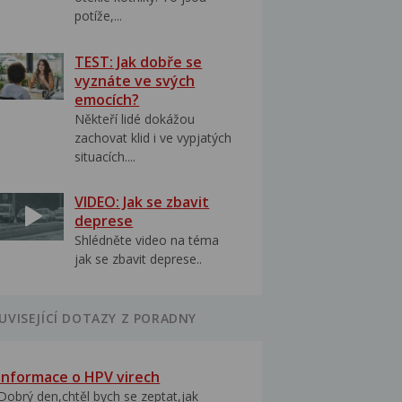
potíže,...
TEST: Jak dobře se
vyznáte ve svých
emocích?
Někteří lidé dokážou
zachovat klid i ve vypjatých
situacích....
VIDEO: Jak se zbavit
deprese
Shlédněte video na téma
jak se zbavit deprese..
UVISEJÍCÍ DOTAZY Z PORADNY
Informace o HPV virech
Dobrý den,chtěl bych se zeptat,jak