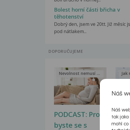
Bolest horní části břicha v
těhotenství
Dobrý den, jsem ve 20tt. Již měsíc 
pod nátlakem...
DOPORUČUJEME
Nevolnost nemusí být nutnou...
Jak 
Náš we
Náš web
PODCAST: Proč
Ztu
tak jako
byste se s
jate
mohl co