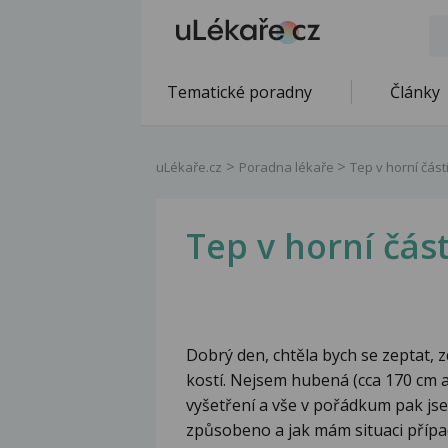
Tematické poradny
Články
uLékaře.cz
Poradna lékaře
Tep v horní část
Tep v horní část
Dobrý den, chtěla bych se zeptat, z
kostí. Nejsem hubená (cca 170 cm 
vyšetření a vše v pořádkum pak jse
způsobeno a jak mám situaci přípa