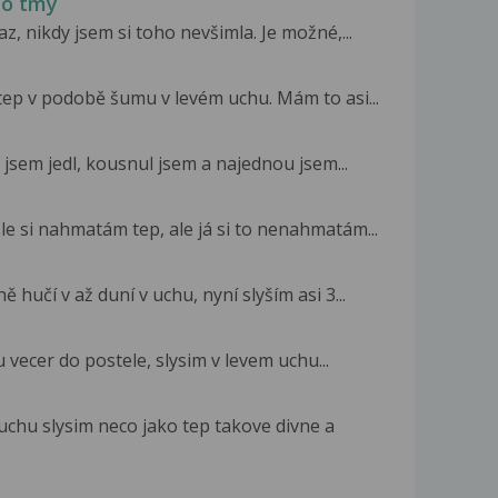
do tmy
, nikdy jsem si toho nevšimla. Je možné,...
tep v podobě šumu v levém uchu. Mám to asi...
o jsem jedl, kousnul jsem a najednou jsem...
ísle si nahmatám tep, ale já si to nenahmatám...
hučí v až duní v uchu, nyní slyším asi 3...
u vecer do postele, slysim v levem uchu...
uchu slysim neco jako tep takove divne a