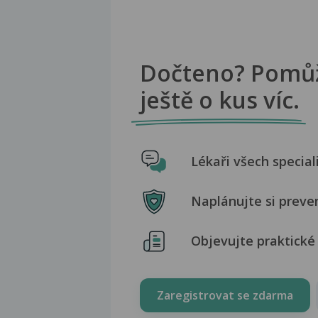
Dočteno? Pomů
ještě o kus víc.
Lékaři všech special
Naplánujte si preve
Objevujte praktické 
Zaregistrovat se zdarma