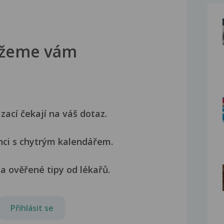
žeme vám
izací čekají na váš dotaz.
nci s chytrým kalendářem.
a ověřené tipy od lékařů.
Přihlásit se