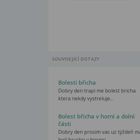
SOUVISEJÍCÍ DOTAZY
Bolesti břicha
Dobry den trapi me bolest bricha
ktera nekdy vystreluje...
Bolest břicha v horní a dolní
části
Dobry den prosim vas uz týždeň m
bolí brucho v hornej...