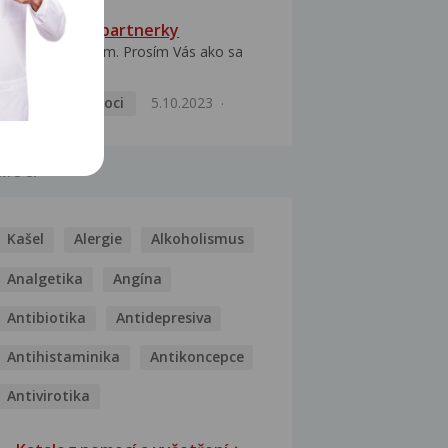
HPV typ 52 u partnerky
Dobrý deň prajem. Prosím Vás ako sa
dá vyliečiť vírus...
Pohlavní nemoci
5.10.2023
MOCI
Kašel
Alergie
Alkoholismus
Analgetika
Angína
Antibiotika
Antidepresiva
Antihistaminika
Antikoncepce
Antivirotika