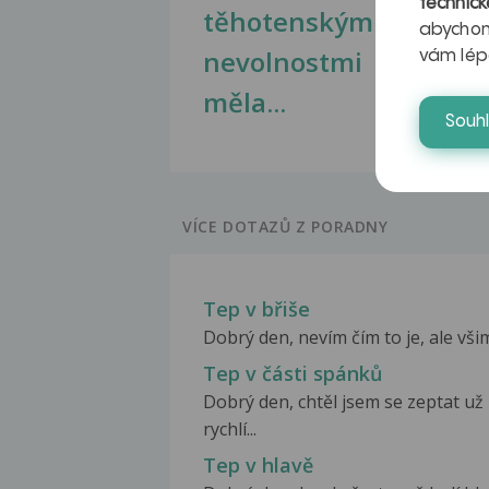
technick
těhotenskými
obr
abychom
nevolnostmi
vám lép
měla...
Souh
VÍCE DOTAZŮ Z PORADNY
Tep v břiše
Dobrý den, nevím čím to je, ale všim
Tep v části spánků
Dobrý den, chtěl jsem se zeptat u
rychlí...
Tep v hlavě