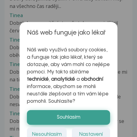
na všechno čas raději...
Tinea
Dobrý den, na vnitřní straně stehna se mi dělají
červené fleky, buď jsou zarudle,...
Náš web funguje jako lékař
Tinea capitis
Dobrý den, Asi před měsícem až dvěmi se mi
Náš web využívá soubory cookies,
oběvila červená skvrna ve vlasech....
a funguje tak jako lékař, který se
Tinea corporis
dotazuje, aby vám mohl co nejlépe
Dobrý den chtěl bych se zeptat již delší dobou se mi
pomoci. My takto sbíráme
na těle zejména na zádech,krku,hrudi...
technické
,
analytické
a
obchodní
informace, abychom se mohli
Tinea corporis
neustále zlepšovat a tím vám lépe
Dobrý deň na tele sa mi vyhodili tieto vyrazky ale
pomohli. Souhlasíte?
nesvrbia, mohli by ste mi...
Tinea corporis
Souhlasím
Dobrý den, měla bych dotaz. Zhruba před 2 lety se
mi na lýtku v létě objevila...
Nesouhlasím
Nastavení