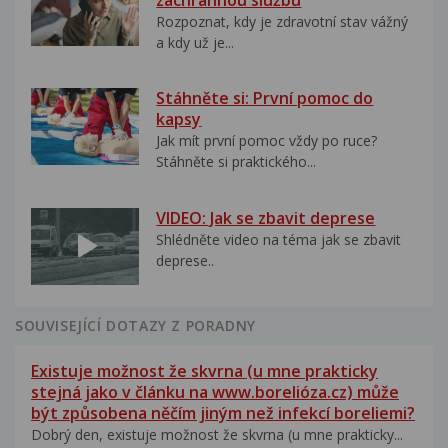
Rozpoznat, kdy je zdravotní stav vážný
a kdy už je...
Stáhněte si: První pomoc do
kapsy
Jak mít první pomoc vždy po ruce?
Stáhněte si praktického...
VIDEO: Jak se zbavit deprese
Shlédněte video na téma jak se zbavit
deprese..
SOUVISEJÍCÍ DOTAZY Z PORADNY
Existuje možnost že skvrna (u mne prakticky
stejná jako v článku na www.borelióza.cz) může
být způsobena něčím jiným než infekcí boreliemi?
Dobrý den, existuje možnost že skvrna (u mne prakticky...