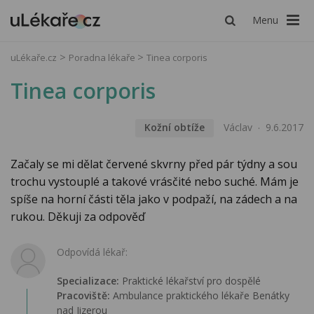
Menu
uLékaře.cz
Poradna lékaře
Tinea corporis
Tinea corporis
Kožní obtíže
Václav
9.6.2017
Začaly se mi dělat červené skvrny před pár týdny a sou
trochu vystouplé a takové vrásčité nebo suché. Mám je
spíše na horní části těla jako v podpaží, na zádech a na
rukou. Děkuji za odpověď
Odpovídá lékař:
Specializace:
Praktické lékařství pro dospělé
Pracoviště:
Ambulance praktického lékaře Benátky
nad Jizerou