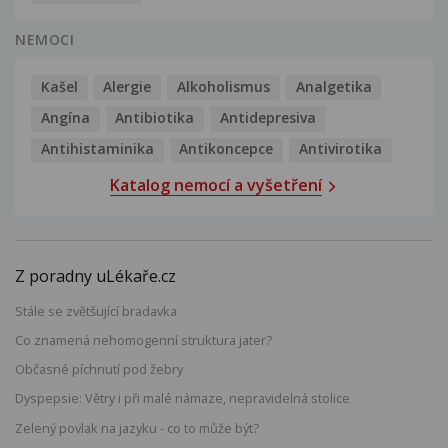
NEMOCI
Kašel
Alergie
Alkoholismus
Analgetika
Angína
Antibiotika
Antidepresiva
Antihistaminika
Antikoncepce
Antivirotika
Katalog nemocí a vyšetření
Z poradny uLékaře.cz
Stále se zvětšující bradavka
Co znamená nehomogenní struktura jater?
Občasné píchnutí pod žebry
Dyspepsie: Větry i při malé námaze, nepravidelná stolice
Zelený povlak na jazyku - co to může být?