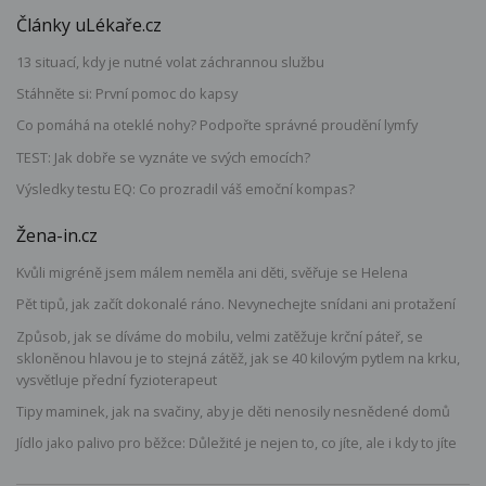
Články uLékaře.cz
13 situací, kdy je nutné volat záchrannou službu
Stáhněte si: První pomoc do kapsy
Co pomáhá na oteklé nohy? Podpořte správné proudění lymfy
TEST: Jak dobře se vyznáte ve svých emocích?
Výsledky testu EQ: Co prozradil váš emoční kompas?
Žena-in.cz
Kvůli migréně jsem málem neměla ani děti, svěřuje se Helena
Pět tipů, jak začít dokonalé ráno. Nevynechejte snídani ani protažení
Způsob, jak se díváme do mobilu, velmi zatěžuje krční páteř, se
skloněnou hlavou je to stejná zátěž, jak se 40 kilovým pytlem na krku,
vysvětluje přední fyzioterapeut
Tipy maminek, jak na svačiny, aby je děti nenosily nesnědené domů
Jídlo jako palivo pro běžce: Důležité je nejen to, co jíte, ale i kdy to jíte