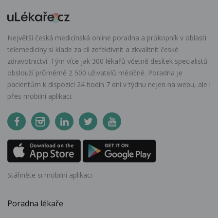
Největší česká medicínská online poradna a průkopník v oblasti
telemedicíny si klade za cíl zefektivnit a zkvalitnit české
zdravotnictví. Tým více jak 300 lékařů včetně desítek specialistů
obslouží průměrně 2 500 uživatelů měsíčně. Poradna je
pacientům k dispozici 24 hodin 7 dní v týdnu nejen na webu, ale i
přes mobilní aplikaci.
Stáhněte si mobilní aplikaci
Poradna lékaře