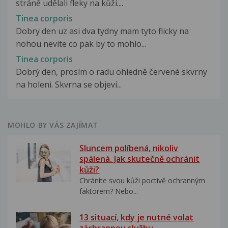
stráně udělali fleky na kůži....
Tinea corporis
Dobry den uz asi dva tydny mam tyto flicky na
nohou nevite co pak by to mohlo...
Tinea corporis
Dobrý den, prosím o radu ohledně červené skvrny
na holeni. Skvrna se objeví...
MOHLO BY VÁS ZAJÍMAT
Sluncem políbená, nikoliv
spálená. Jak skutečně ochránit
kůži?
Chráníte svou kůži poctivě ochranným
faktorem? Nebo...
13 situací, kdy je nutné volat
záchrannou službu