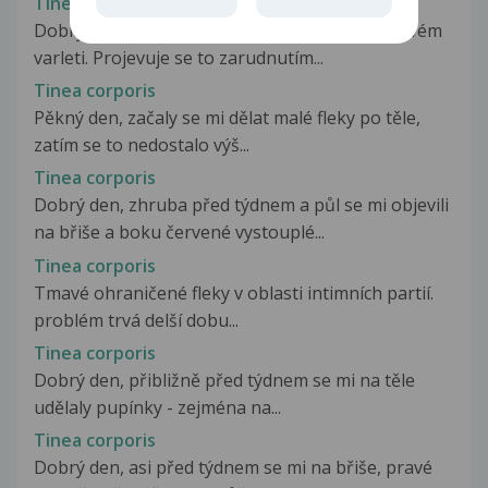
Tinea corporis
Dobrý den, už asi měsíc mě trápí svědění na levém
varleti. Projevuje se to zarudnutím...
Tinea corporis
Pěkný den, začaly se mi dělat malé fleky po těle,
zatím se to nedostalo výš...
Tinea corporis
Dobrý den, zhruba před týdnem a půl se mi objevili
na břiše a boku červené vystouplé...
Tinea corporis
Tmavé ohraničené fleky v oblasti intimních partií.
problém trvá delší dobu...
Tinea corporis
Dobrý den, přibližně před týdnem se mi na těle
udělaly pupínky - zejména na...
Tinea corporis
Dobrý den, asi před týdnem se mi na břiše, pravé