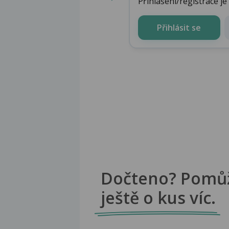
Přihlášení/registrace j
Přihlásit se
Dočteno? Pomů
ještě o kus víc.