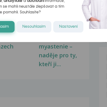
é
,
analytické
a
obchodní
informace,
 se mohli neustále zlepšovat a tím
e pomohli. Souhlasíte?
kovatění
Inovativní
lasím
Nesouhlasím
Nastavení
r v datech a
léčba
NE
azech
myastenie –
naděje pro ty,
kteří ji...