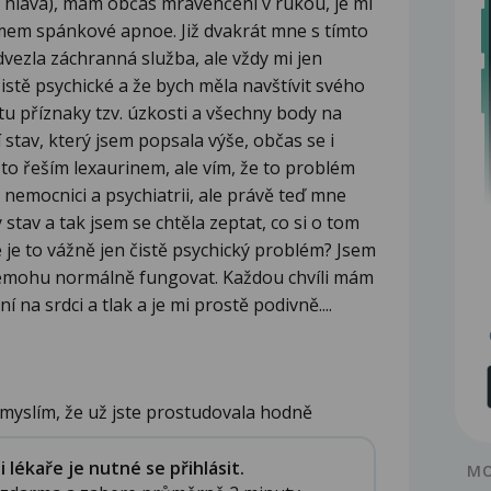
mi hlava), mám občas mravenčení v rukou, je mi
mem spánkové apnoe. Již dvakrát mne s tímto
odvezla záchranná služba, ale vždy mi jen
o čistě psychické a že bych měla navštívit svého
etu příznaky tzv. úzkosti a všechny body na
stav, který jsem popsala výše, občas se i
m to řeším lexaurinem, ale vím, že to problém
t nemocnici a psychiatrii, ale právě teď mne
 stav a tak jsem se chtěla zeptat, co si o tom
e je to vážně jen čistě psychický problém? Jsem
nemohu normálně fungovat. Každou chvíli mám
í na srdci a tlak a je mi prostě podivně....
 myslím, že už jste prostudovala hodně
...
lékaře je nutné se přihlásit.
MO