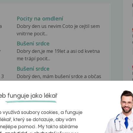
Pocity na omdlení
a
Dobry den us nevim Coto je cejtil sem
vnitrne pocit...
Bušení srdce
ý
Dobry den,je me 19let a asi od kvetna
me trápí pocit...
Bušení srdce
 3
Dobrý den, mám bušení srdce a občas
mi buší i v levé...
b funguje jako lékař
 využívá soubory cookies, a funguje
 lékař, který se dotazuje, aby vám
na zdravá játra?
Myasthenia gravis – vše, co...
 nejlépe pomoci. My takto sbíráme