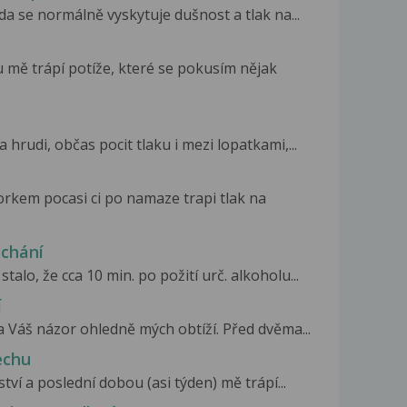
da se normálně vyskytuje dušnost a tlak na...
mě trápí potíže, které se pokusím nějak
a hrudi, občas pocit tlaku i mezi lopatkami,...
rkem pocasi ci po namaze trapi tlak na
ýchání
stalo, že cca 10 min. po požití urč. alkoholu...
í
a Váš názor ohledně mých obtíží. Před dvěma...
echu
tví a poslední dobou (asi týden) mě trápí...