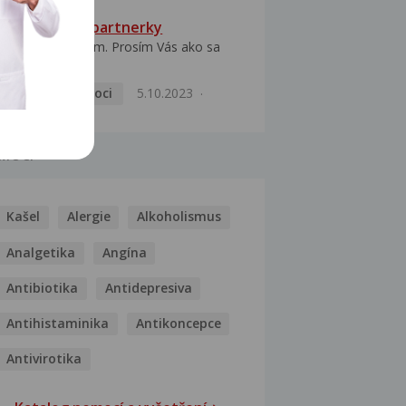
HPV typ 52 u partnerky
Dobrý deň prajem. Prosím Vás ako sa
dá vyliečiť vírus...
Pohlavní nemoci
5.10.2023
MOCI
Kašel
Alergie
Alkoholismus
Analgetika
Angína
Antibiotika
Antidepresiva
Antihistaminika
Antikoncepce
Antivirotika