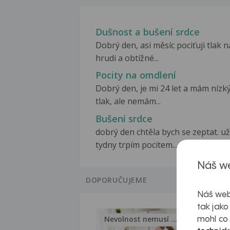
Dušnost a bušení srdce
Dobrý den, asi měsíc pociťuji tlak n
hrudi a obtížné...
Pocity na omdlení
Dobrý den, je mi 24 let a mám nízk
tlak, ale nemám...
Bušení srdce
dobrý den chtěla bych se zeptat. už
tydny trpím pocitem...
Náš we
DOPORUČUJEME
Náš web
tak jako
Nevolnost nemusí být nutnou...
Jak 
mohl co