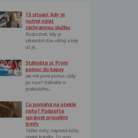
13 situací, kdy je
nutné volat
záchrannou službu
Rozpoznat, kdy je
zdravotní stav vážný a kdy
už je...
Stáhněte si: První
pomoc do kapsy
Jak mít první pomoc vždy
po ruce? Stáhněte si
praktického...
Co pomáhá na oteklé
nohy? Podpořte
správné proudění
lymfy
Těžké nohy, napnutá kůže,
oteklé kotníky. To jsou