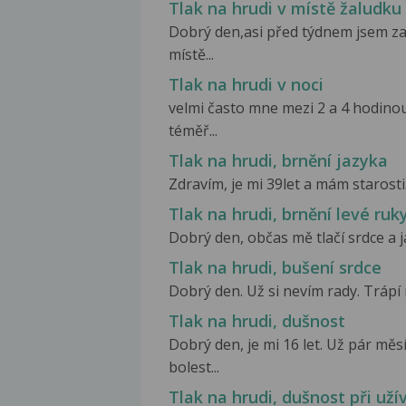
Tlak na hrudi v místě žaludku
Dobrý den,asi před týdnem jsem zač
místě...
Tlak na hrudi v noci
velmi často mne mezi 2 a 4 hodinou
téměř...
Tlak na hrudi, brnění jazyka
Zdravím, je mi 39let a mám starosti. 
Tlak na hrudi, brnění levé ruk
Dobrý den, občas mě tlačí srdce a j
Tlak na hrudi, bušení srdce
Dobrý den. Už si nevím rady. Trápí m
Tlak na hrudi, dušnost
Dobrý den, je mi 16 let. Už pár měs
bolest...
Tlak na hrudi, dušnost při už