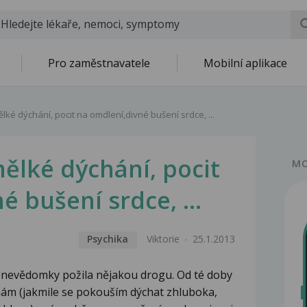
Pro zaměstnavatele
Mobilní aplikace
ělké dýchání, pocit na omdlení,divné bušení srdce, ...
mělké dýchání, pocit
MO
 bušení srdce, ...
Psychika
Viktorie
25.1.2013
 nevědomky požila nějakou drogu. Od té doby
chám (jakmile se pokouším dýchat zhluboka,