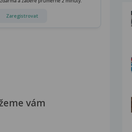
e zdarma a zabere průměrně 2 minuty.
Zaregistrovat
žeme vám