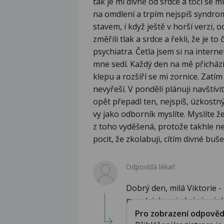
tak je mi divně od srdce a točí se 
na omdlení a trpím nejspíš syndro
stavem, i když ještě v horší verzi, 
změřili tlak a srdce a řekli, že je t
psychiatra. Četla jsem si na intern
mne sedí. Každý den na mě přichází 
klepu a rozšíří se mi zornice. Zatí
nevyřeší. V pondělí plánuji navštívi
opět přepadl ten, nejspíš, úzkostný
vy jako odborník myslíte. Myslíte ž
z toho vyděšená, protože takhle 
pocit, že zkolabuji, cítím divné bušen
Odpovídá lékař:
Dobrý den, milá Viktorie -
moudrých pojednání o úzko
Pro zobrazení odpovědi 