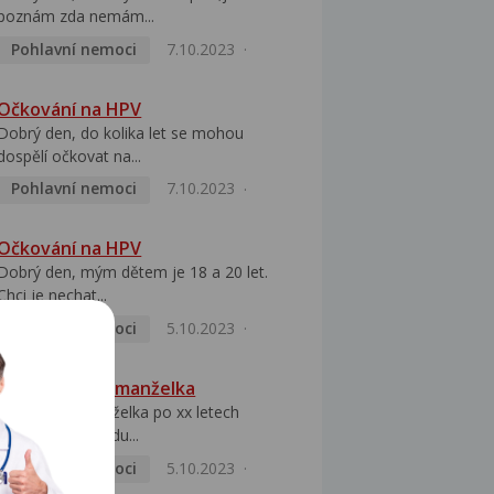
poznám zda nemám...
Pohlavní nemoci
7.10.2023
Očkování na HPV
Dobrý den, do kolika let se mohou
dospělí očkovat na...
Pohlavní nemoci
7.10.2023
Očkování na HPV
Dobrý den, mým dětem je 18 a 20 let.
Chci je nechat...
Pohlavní nemoci
5.10.2023
HPV pozitivní manželka
Dobrý den, manželka po xx letech
přivezla z Východu...
Pohlavní nemoci
5.10.2023