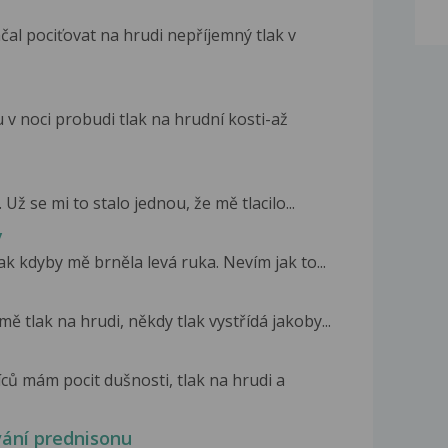
al pociťovat na hrudi nepříjemný tlak v
 v noci probudi tlak na hrudní kosti-až
Už se mi to stalo jednou, že mě tlacilo...
y
ak kdyby mě brněla levá ruka. Nevím jak to...
ě tlak na hrudi, někdy tlak vystřídá jakoby...
íců mám pocit dušnosti, tlak na hrudi a
ívání prednisonu