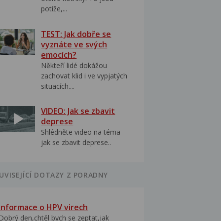
potíže,...
TEST: Jak dobře se
vyznáte ve svých
emocích?
Někteří lidé dokážou
zachovat klid i ve vypjatých
situacích....
VIDEO: Jak se zbavit
deprese
Shlédněte video na téma
jak se zbavit deprese..
UVISEJÍCÍ DOTAZY Z PORADNY
Informace o HPV virech
Dobrý den,chtěl bych se zeptat,jak