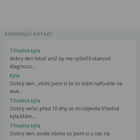
SOUVISEJÍCÍ DOTAZY
Tříselná kýla
dobry den lekař aniž by me vyšetřil stanovil
diagnozu...
Kýla
Dobrý den , všiml jsem si že to mám nafouklé na
levé...
Tříselná kýla
Dobrý večer,před 10 dny se mi objevila tříselná
kýla.Mám...
Tříselná kýla
Dobrý den, podle všeho co jsem si u vás na