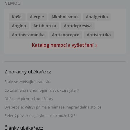
NEMOCI
Kašel
Alergie
Alkoholismus
Analgetika
Angína
Antibiotika
Antidepresiva
Antihistaminika
Antikoncepce
Antivirotika
Katalog nemocí a vyšetření
Z poradny uLékaře.cz
Stále se zvětšující bradavka
Co znamená nehomogenní struktura jater?
Občasné píchnutí pod žebry
Dyspepsie: Větry i při malé námaze, nepravidelná stolice
Zelený povlak na jazyku - co to může být?
Články uLékaře.cz