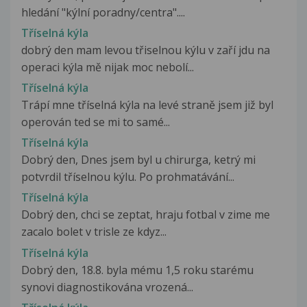
hledání "kýlní poradny/centra"....
Tříselná kýla
dobrý den mam levou třiselnou kýlu v zaří jdu na
operaci kýla mě nijak moc nebolí...
Tříselná kýla
Trápí mne tříselná kýla na levé straně jsem již byl
operován ted se mi to samé...
Tříselná kýla
Dobrý den, Dnes jsem byl u chirurga, ketrý mi
potvrdil tříselnou kýlu. Po prohmatávání...
Tříselná kýla
Dobrý den, chci se zeptat, hraju fotbal v zime me
zacalo bolet v trisle ze kdyz...
Tříselná kýla
Dobrý den, 18.8. byla mému 1,5 roku starému
synovi diagnostikována vrozená...