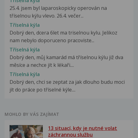
Tříselná kýla
25.4. jsem byl laparoskopicky operován na
tříselnou kýlu vlevo. 26.4. večer...
Tříselná kýla
Dobrý den, dcera 6let ma triselnou kylu. Jelikoz
nam nebylo doporuceno pracoviste...
Tříselná kýla
Dobrý den, můj kamarád má tříselnou kýlu již dva
měsíce a nechce jít k lékaři....
Tříselná kýla
Dobrý den, chci se zeptat za jak dlouho budu moci
jít do práce po tříselné kýle....
MOHLO BY VÁS ZAJÍMAT
13 situací, kdy je nutné volat
záchrannou službu