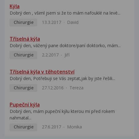
Kýla
Dobrý den , všiml jsem si že to mám nafouklé na levé...
Chirurgie
13.3.2017
David
Tříselná kýla
Dobrý den, vážený pane doktore/paní doktorko, mám...
Chirurgie
2.2.2017
Jiří
Tříselná kýla v těhotenství
Dobrý den, Potřebuji se Vás zeptat,jak by jste řešili...
Chirurgie
27.12.2016
Tereza
Pupeční kýla
Dobrý den, mám pupeční kýlu kterou mi před rokem
nahmatal...
Chirurgie
27.6.2017
Monika