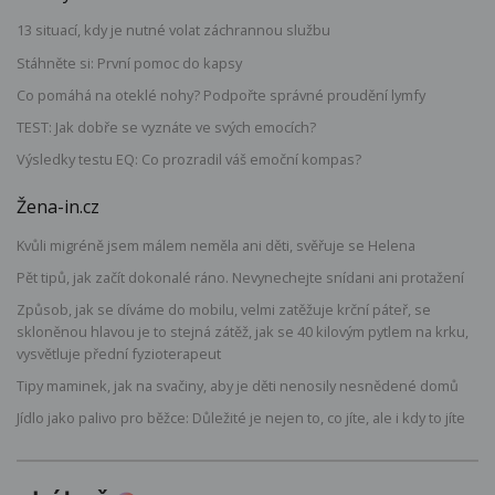
13 situací, kdy je nutné volat záchrannou službu
Stáhněte si: První pomoc do kapsy
Co pomáhá na oteklé nohy? Podpořte správné proudění lymfy
TEST: Jak dobře se vyznáte ve svých emocích?
Výsledky testu EQ: Co prozradil váš emoční kompas?
Žena-in.cz
Kvůli migréně jsem málem neměla ani děti, svěřuje se Helena
Pět tipů, jak začít dokonalé ráno. Nevynechejte snídani ani protažení
Způsob, jak se díváme do mobilu, velmi zatěžuje krční páteř, se
skloněnou hlavou je to stejná zátěž, jak se 40 kilovým pytlem na krku,
vysvětluje přední fyzioterapeut
Tipy maminek, jak na svačiny, aby je děti nenosily nesnědené domů
Jídlo jako palivo pro běžce: Důležité je nejen to, co jíte, ale i kdy to jíte