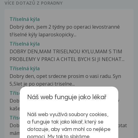
VÍCE DOTAZŮ Z PORADNY
Tříselná kýla
Dobrý den, jsem 2 týdny po operaci levostranné
tříselné kýly laparoskopicky...
Tříselná kýla
DOBRY DEN,MAM TRISELNOU KYLU,MAM S TIM
PROBLEMY V PRACI A CHTEL BYCH SI JI NECHAT...
Tříselná kýla
Dobry den, opet srdecne prosim o vasi radu. Syn
5,5let je po operaci triselne...
Tříselná kýla
Náš web funguje jako lékař
Dobrý den, Cca asi tři dny mne trápil silný suchý
kašel, nyní po použití sirupu...
Náš web využívá soubory cookies,
Tříselná kýla
a funguje tak jako lékař, který se
Dobrý den, Jmenuji se Daniel a chtěl bych se zeptat
dotazuje, aby vám mohl co nejlépe
mám silný tlak ve spodní...
pomoci. My takto sbíráme