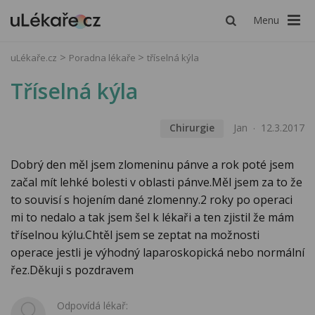
Menu
uLékaře.cz
Poradna lékaře
tříselná kýla
Tříselná kýla
Chirurgie
Jan
12.3.2017
Dobrý den měl jsem zlomeninu pánve a rok poté jsem
začal mít lehké bolesti v oblasti pánve.Měl jsem za to že
to souvisí s hojením dané zlomenny.2 roky po operaci
mi to nedalo a tak jsem šel k lékaři a ten zjistil že mám
tříselnou kýlu.Chtěl jsem se zeptat na možnosti
operace jestli je výhodný laparoskopická nebo normální
řez.Děkuji s pozdravem
Odpovídá lékař: