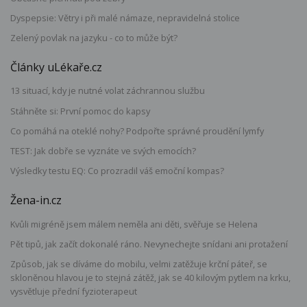
Dyspepsie: Větry i při malé námaze, nepravidelná stolice
Zelený povlak na jazyku - co to může být?
Články uLékaře.cz
13 situací, kdy je nutné volat záchrannou službu
Stáhněte si: První pomoc do kapsy
Co pomáhá na oteklé nohy? Podpořte správné proudění lymfy
TEST: Jak dobře se vyznáte ve svých emocích?
Výsledky testu EQ: Co prozradil váš emoční kompas?
Žena-in.cz
Kvůli migréně jsem málem neměla ani děti, svěřuje se Helena
Pět tipů, jak začít dokonalé ráno. Nevynechejte snídani ani protažení
Způsob, jak se díváme do mobilu, velmi zatěžuje krční páteř, se
skloněnou hlavou je to stejná zátěž, jak se 40 kilovým pytlem na krku,
vysvětluje přední fyzioterapeut