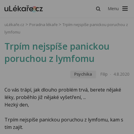
Menu
uLékaře.cz
Poradna lékaře
Trpím nejspíše panickou poruchou z
lymfomu
Trpím nejspíše panickou
poruchou z lymfomu
Psychika
Filip
4.8.2020
Co vás trápí, jak dlouho problém trvá, berete nějaké
léky, proběhlo již nějaké vyšetření, ...
Hezký den,
Trpím nejspíše panickou poruchou z lymfomu, kam s
tím zajít.