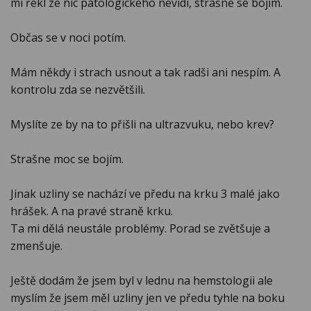
mi řekl ze nic patologickeho nevidí, strašně se bojím.
Občas se v noci potím.
Mám někdy i strach usnout a tak radši ani nespím. A
kontrolu zda se nezvětšili.
Myslíte ze by na to přišli na ultrazvuku, nebo krev?
Strašne moc se bojím.
Jinak uzliny se nachází ve předu na krku 3 malé jako
hrášek. A na pravé straně krku.
Ta mi dělá neustále problémy. Porad se zvětšuje a
zmenšuje.
Ještě dodám že jsem byl v lednu na hemstologii ale
myslím že jsem měl uzliny jen ve předu tyhle na boku