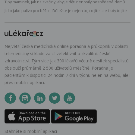
Tipy maminek, jak na svačiny, aby je děti nenosily nesnědené domů
Jídlo jako palivo pro běžce: Důležité je nejen to, co jíte, ale i kdy to jíte
Největší česká medicínská online poradna a průkopník v oblasti
telemedicíny si klade za cíl zefektivnit a zkvalitnit české
zdravotnictví. Tým více jak 300 lékařů včetně desítek specialistů
obslouží průměrně 2 500 uživatelů měsíčně. Poradna je
pacientům k dispozici 24 hodin 7 dní v týdnu nejen na webu, ale i
přes mobilní aplikaci.
Stáhněte si mobilní aplikaci