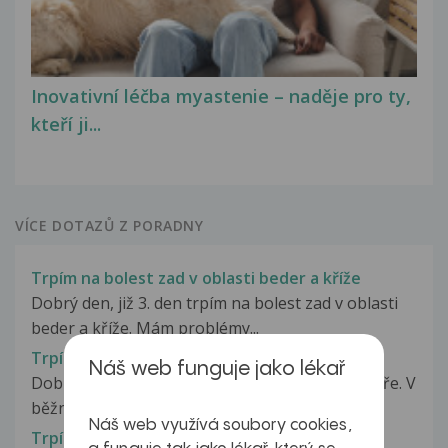
Inovativní léčba myastenie – naděje pro ty,
kteří ji...
VÍCE DOTAZŮ Z PORADNY
Trpím na bolest zad v oblasti beder a kříže
Dobrý den, již 3. den trpím na bolest zad v oblasti
beder a kříže. Mám problémy...
Trpím na bolesti hlavy od krční páteře
Náš web funguje jako lékař
Dobrý den, trpím na bolesti hlavy od krční páteře. V
běžném životě mi vlastně...
Náš web využívá soubory cookies,
Trpím na bolestivou menstruaci.