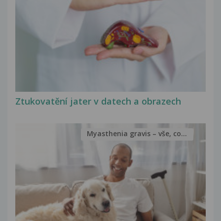
Ztukovatění jater v datech a obrazech
Myasthenia gravis – vše, co...