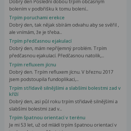
Dobrý den Poslední dobou trpím občasným
bolením v podbřišku k tomu bolení...
Trpím poruchami erekce
Dobrý den, tak nějak sbírám odvahu aby se svěřil ,
ale vnímám, že je třeba...
Trpím předčasnou ejakulací
Dobrý den, mám nepříjemný problém. Trpím
předčasnou ejakulací. Předčasnou natolik,...
Trpím refluxem jícnu
Dobrý den. Trpím refluxem jícnu. V březnu 2017
jsem podstoupila fundoplikaci,...
Trpím střídavě silnějšími a slabšími bolestmi zad v
kříží
Dobrý den, asi půl roku trpím střidavě silnějšími a
slabšími bolestmi zad v...
Trpím špatnou orientací v terénu
Je mi 53 let, už od mládí trpím špatnou orientací v