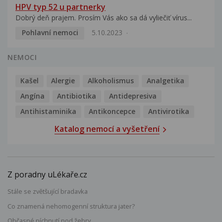
HPV typ 52 u partnerky
Dobrý deň prajem. Prosím Vás ako sa dá vyliečiť vírus...
Pohlavní nemoci
5.10.2023
NEMOCI
Kašel
Alergie
Alkoholismus
Analgetika
Angína
Antibiotika
Antidepresiva
Antihistaminika
Antikoncepce
Antivirotika
Katalog nemocí a vyšetření
Z poradny uLékaře.cz
Stále se zvětšující bradavka
Co znamená nehomogenní struktura jater?
Občasné píchnutí pod žebry