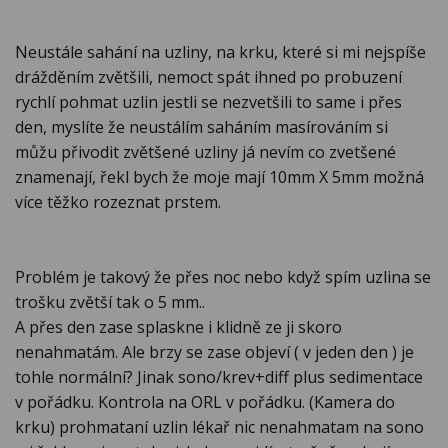
Neustále sahání na uzliny, na krku, které si mi nejspíše
drážděním zvětšili, nemoct spát ihned po probuzení
rychlí pohmat uzlin jestli se nezvetšili to same i přes
den, myslíte že neustálím saháním masírováním si
můžu přivodit zvětšené uzliny já nevím co zvetšené
znamenají, řekl bych že moje mají 10mm X 5mm možná
více těžko rozeznat prstem.
Problém je takový že přes noc nebo když spím uzlina se
trošku zvětší tak o 5 mm..
A přes den zase splaskne i klidně ze ji skoro
nenahmatám. Ale brzy se zase objeví ( v jeden den ) je
tohle normální? Jinak sono/krev+diff plus sedimentace
v pořádku. Kontrola na ORL v pořádku. (Kamera do
krku) prohmataní uzlin lékař nic nenahmatam na sono