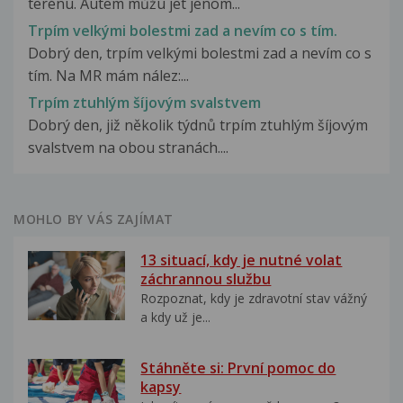
terénu. Autem můžu jet jenom...
Trpím velkými bolestmi zad a nevím co s tím.
Dobrý den, trpím velkými bolestmi zad a nevím co s
tím. Na MR mám nález:...
Trpím ztuhlým šíjovým svalstvem
Dobrý den, již několik týdnů trpím ztuhlým šíjovým
svalstvem na obou stranách....
MOHLO BY VÁS ZAJÍMAT
13 situací, kdy je nutné volat
záchrannou službu
Rozpoznat, kdy je zdravotní stav vážný
a kdy už je...
Stáhněte si: První pomoc do
kapsy