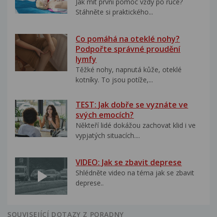
Jak mít první pomoc vždy po ruce?
Stáhněte si praktického...
Co pomáhá na oteklé nohy?
Podpořte správné proudění
lymfy
Těžké nohy, napnutá kůže, oteklé
kotníky. To jsou potíže,...
TEST: Jak dobře se vyznáte ve
svých emocích?
Někteří lidé dokážou zachovat klid i ve
vypjatých situacích....
VIDEO: Jak se zbavit deprese
Shlédněte video na téma jak se zbavit
deprese..
SOUVISEJÍCÍ DOTAZY Z PORADNY