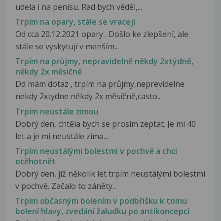
udela i na penisu. Rad bych věděl,...
Trpím na opary, stále se vracejí
Od cca 20.12.2021 opary . Došlo ke zlepšení, ale
stále se vyskytují v menším...
Trpím na průjmy, nepravidelně někdy 2xtýdně,
někdy 2x měsíčně
Dd mám dotaz , trpím na průjmy,neprevidelne
nekdy 2xtydne někdy 2x měsíčně,casto...
Trpím neustále zimou
Dobrý den, chtěla bych se prosím zeptat. Je mi 40
let a je mi neustále zima...
Trpím neustálými bolestmi v pochvě a chci
otěhotnět
Dobrý den, již několik let trpím neustálými bolestmi
v pochvě. Začalo to záněty...
Trpím občasným bolením v podbřišku k tomu
bolení hlavy, zvedání žaludku po antikoncepci