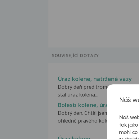
SOUVISEJÍCÍ DOTAZY
Úraz kolene, natržené vazy
Dobrý deň pred troma týždňami sa
stal úraz kolena...
Náš we
Bolesti kolene, úraz
Dobrý den. Chtěl jsem se zeptat
Náš web
ohledně pravého kolene....
tak jako
mohl co
Úraz kolene