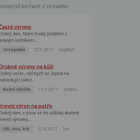
UVISEJÍCÍ DOTAZY Z PORADNY
Časté výrony
Dobrý den, Mám trvalý problém s
pravým kotníkem....
Ortopedie
27.5.2017
Vojtěch
Drobné výrony na kůži
Dobrý večer, rád bych se zeptal na
následující nález...
Kožní obtíže
11.5.2017
Ondra
Krevní výron na patře
Dobrý den, v puse se mi udělaly drobné
krevní výronky,...
Uši, nos, krk
27.4.2017
Jan