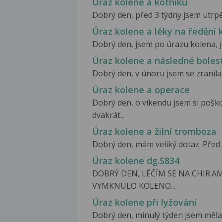
Úraz kolene a kotníku
Dobrý den, před 3 týdny jsem utrpěl
Úraz kolene a léky na ředění 
Dobrý den, jsem po úrazu kolena, je 
Úraz kolene a následné boles
Dobrý den, v únoru jsem se zranila 
Úraz kolene a operace
Dobrý den, o víkendu jsem si poško
dvakrát...
Úraz kolene a žilní tromboza
Dobrý den, mám veliký dotaz. Před m
Úraz kolene dg.S834
DOBRÝ DEN, LÉČÍM SE NA CHIR.A
VYMKNULO KOLENO...
Úraz kolene při lyžování
Dobrý den, minulý týden jsem měla 