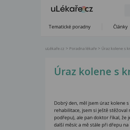
Tematické poradny
Články
uLékaře.cz
Poradna lékaře
Úraz kolene s 
Úraz kolene s 
Dobrý den, měl jsem úraz kolene s 
rehabilitace, jsem si ještě stěžoval n
podřepu), ale pan doktor říkal, že j
další měsíc a mě stále při dřepu na 