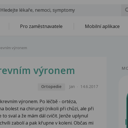
Pro zaměstnavatele
Mobilní aplikace
krevním výronem
krevním výronem
MO
Ortopedie
Jan
14.6.2017
krevním výronem. Po léčbě - ortéza,
a bolest na chirurgii (nikoli při chůzi, ale při
e to sval a že mám dál cvičit. Jenže uplynul
chvíli zabolí a pak křupne v koleni. Občas mi