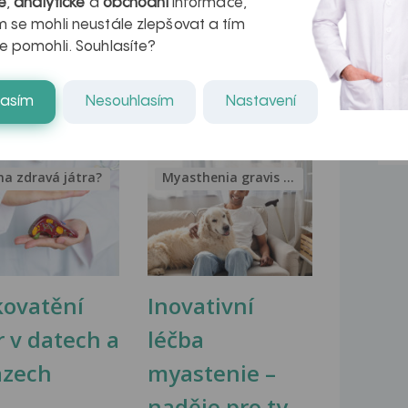
é
,
analytické
a
obchodní
informace,
Dobrý den pane doktore 10.1. jsem
 se mohli neustále zlepšovat a tím
byla sražená snowboardem...
e pomohli. Souhlasíte?
lasím
Nesouhlasím
Nastavení
na zdravá játra?
Myasthenia gravis – vše, co...
kovatění
Inovativní
r v datech a
léčba
azech
myastenie –
naděje pro ty,