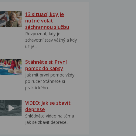
13 situací, kdy je
nutné volat
záchrannou službu
Rozpoznat, kdy je
zdravotní stav vážný a kdy
už je...
Stáhněte si: První
pomoc do kapsy
Jak mít první pomoc vždy
po ruce? Stáhněte si
praktického...
VIDEO: Jak se zbavit
deprese
Shlédněte video na téma
jak se zbavit deprese..