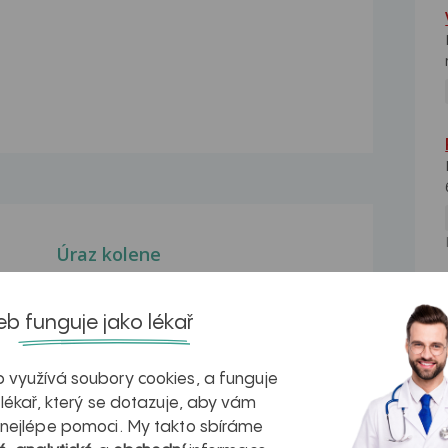
Úraz kolene
 mi
Dobrý den, chtěl bych se Vás otázat
na problém,...
NE
b funguje jako lékař
Před osmi týdny jsem měla úraz
kolene
 využívá soubory cookies, a funguje
Zdravím Vás, Před osmi týdny jsem
 lékař, který se dotazuje, aby vám
měla úraz kolene,...
 nejlépe pomoci. My takto sbíráme
Úraz kolene