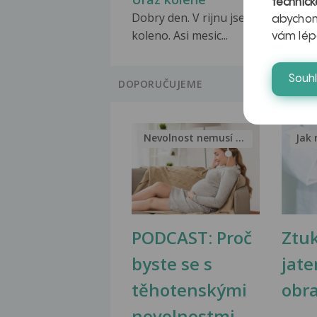
technick
Dobry den. V rijnu jsem si podvrtla
abychom
koleno. Asi mesic...
vám lép
Souh
DOPORUČUJEME
Nevolnost nemusí být nutnou...
Jak 
PODCAST: Proč
Ztu
byste se s
jate
těhotenskými
obr
nevolnostmi