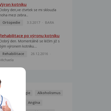
Výron kotníku
Dobry den,ve ctvrtek se mi sklouzla
noha mezi zebra...
Ortopedie
3.3.2017
BARA
Rehabilitace po výronu kotníku
Dobrý den. Momentálně se léčím již s
6ým výronem kotníku....
Rehabilitace
26.12.2016
Michaela
MOCI
Kašel
Alergie
Alkoholismus
Analgetika
Angína