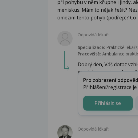
při pohybu v něm křupne i jindy, ale 
meniskus. Mám to nějak řešit? Ne
omezím tento pohyb (podřep)? Co b
Odpovídá lékař:
Specializace:
Praktické lékařs
Pracoviště:
Ambulance praktic
Dobrý den, Váš dotaz vzhl
specialista, ortoped, v naší 
Pro zobrazení odpovědi 
Přihlášení/registrace j
Přihlásit se
Odpovídá lékař: