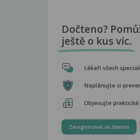
Dočteno? Pomů
ještě o kus víc.
Lékaři všech special
Naplánujte si preve
Objevujte praktické 
Zaregistrovat se zdarma