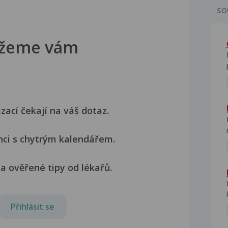
SO
žeme vám
izací čekají na váš dotaz.
nci s chytrým kalendářem.
a ověřené tipy od lékařů.
Přihlásit se