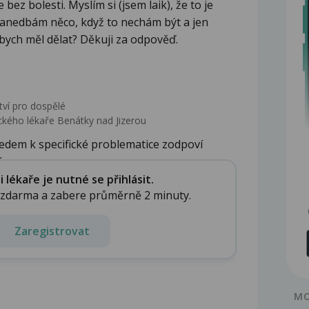
bez bolesti. Myslím si (jsem laik), že to je
zanedbám něco, když to nechám být a jen
ych měl dělat? Děkuji za odpověď.
tví pro dospělé
kého lékaře Benátky nad Jizerou
edem k specifické problematice zodpoví
...
lékaře je nutné se přihlásit.
e zdarma a zabere průměrně 2 minuty.
Zaregistrovat
MO