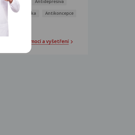
Antibiotika
Antidepresiva
Antihistaminika
Antikoncepce
Antivirotika
Katalog nemocí a vyšetření