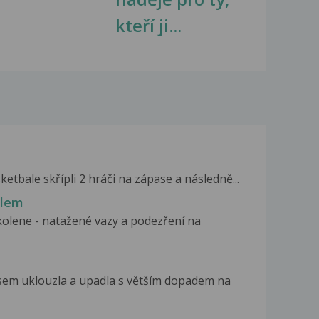
kteří ji...
etbale skřípli 2 hráči na zápase a následně...
dlem
kolene - natažené vazy a podezření na
sem uklouzla a upadla s větším dopadem na