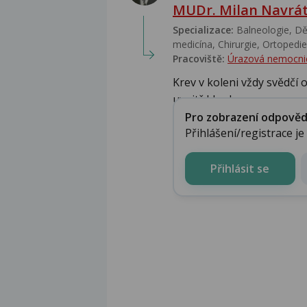
MUDr. Milan Navrát
Specializace:
Balneologie, Dět
medicína, Chirurgie, Ortopedie,
Pracoviště:
Úrazová nemocni
Krev v koleni vždy svědčí
uvnitř kloubu...
Pro zobrazení odpovědi 
Přihlášení/registrace j
Přihlásit se