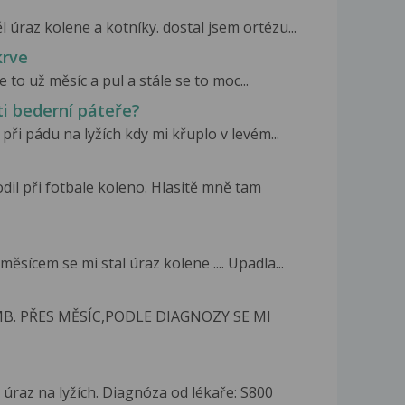
 úraz kolene a kotníky. dostal jsem ortézu...
krve
to už měsíc a pul a stále se to moc...
ti bederní páteře?
při pádu na lyžích kdy mi křuplo v levém...
dil při fotbale koleno. Hlasitě mně tam
ěsícem se mi stal úraz kolene .... Upadla...
MB. PŘES MĚSÍC,PODLE DIAGNOZY SE MI
úraz na lyžích. Diagnóza od lékaře: S800