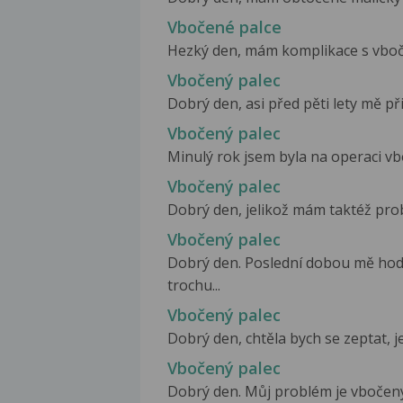
Vbočené palce
Hezký den, mám komplikace s vbočený
Vbočený palec
Dobrý den, asi před pěti lety mě př
Vbočený palec
Minulý rok jsem byla na operaci vbo
Vbočený palec
Dobrý den, jelikož mám taktéž probl
Vbočený palec
Dobrý den. Poslední dobou mě hodně
trochu...
Vbočený palec
Dobrý den, chtěla bych se zeptat, j
Vbočený palec
Dobrý den. Můj problém je vbočený 