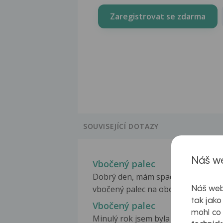
Zaregistrovat se zdarma
SOUVISEJÍCÍ DOTAZY
Náš we
Vbočený palec
Dobrý den, mám spadlou klenbu a
vbočený palec na obou...
Náš web
tak jako
Vbočený palec
mohl co
Minulý rok jsem byla na operaci