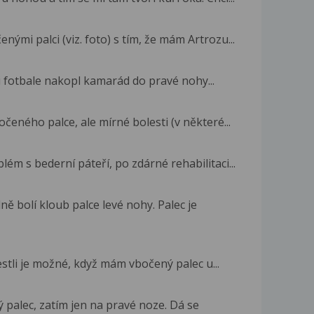
mi palci (viz. foto) s tím, že mám Artrozu...
i fotbale nakopl kamarád do pravé nohy...
čeného palce, ale mírné bolesti (v některé...
ém s bederní páteří, po zdárné rehabilitaci...
 bolí kloub palce levé nohy. Palec je
estli je možné, když mám vbočený palec u...
palec, zatím jen na pravé noze. Dá se