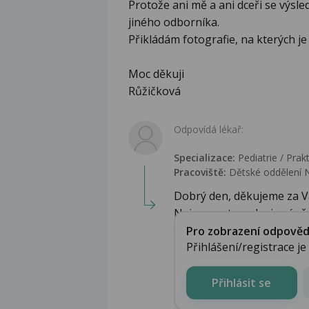
Protože ani mě a ani dceři se výs
jiného odborníka.
Přikládám fotografie, na kterých je 
Moc děkuji
Růžičková
Odpovídá lékař:
Specializace:
Pediatrie / Prakt
Pracoviště:
Dětské oddělení 
Dobrý den, děkujeme za V
Nejsem ortoped, nicméně dl
Pro zobrazení odpovědi 
Přihlášení/registrace j
Přihlásit se