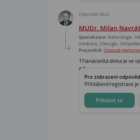
Odpovídá lékař:
MUDr. Milan Navrát
Specializace:
Balneologie, Dět
medicína, Chirurgie, Ortopedie,
Pracoviště:
Úrazová nemocni
Třianáctelitá dívka je ve v
d�...
Pro zobrazení odpovědi 
Přihlášení/registrace j
Přihlásit se