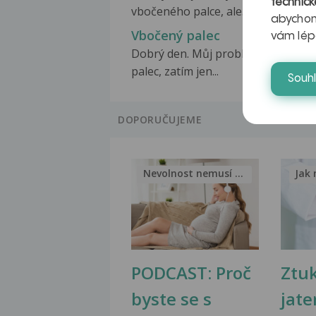
technick
vbočeného palce, ale...
abychom
Vbočený palec
vám lép
Dobrý den. Můj problém je vbočen
palec, zatím jen...
Souh
DOPORUČUJEME
Nevolnost nemusí být nutnou...
Jak 
PODCAST: Proč
Ztu
byste se s
jate