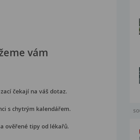
žeme vám
izací čekají na váš dotaz.
nci s chytrým kalendářem.
SO
a ověřené tipy od lékařů.