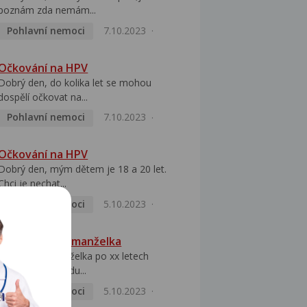
poznám zda nemám...
Pohlavní nemoci
7.10.2023
Očkování na HPV
Dobrý den, do kolika let se mohou
dospělí očkovat na...
Pohlavní nemoci
7.10.2023
Očkování na HPV
Dobrý den, mým dětem je 18 a 20 let.
Chci je nechat...
Pohlavní nemoci
5.10.2023
HPV pozitivní manželka
Dobrý den, manželka po xx letech
přivezla z Východu...
Pohlavní nemoci
5.10.2023