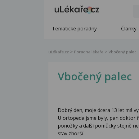
Tematické poradny
Články
uLékaře.cz
Poradna lékaře
Vbočený palec
Vbočený palec
Dobrý den, moje dcera 13 let má v
U ortopeda jsme byly, pan doktor ří
ponožky a další pomůcky stejně ne
stav zhorší.