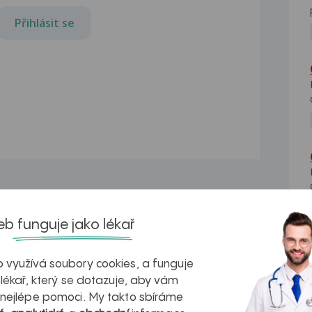
Přihlásit se
b funguje jako lékař
Vbočený palec
Dobrý den, chtěla bych se zeptat, jestli
je možné,...
 využívá soubory cookies, a funguje
 lékař, který se dotazuje, aby vám
Vbočený palec
 nejlépe pomoci. My takto sbíráme
Dobrý den. Poslední dobou mě hodně