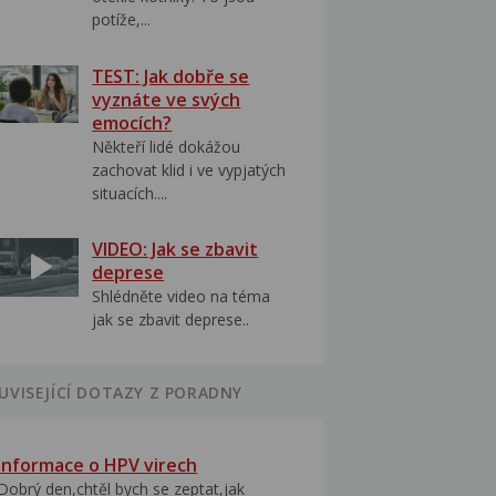
potíže,...
TEST: Jak dobře se
vyznáte ve svých
emocích?
Někteří lidé dokážou
zachovat klid i ve vypjatých
situacích....
VIDEO: Jak se zbavit
deprese
Shlédněte video na téma
jak se zbavit deprese..
UVISEJÍCÍ DOTAZY Z PORADNY
Informace o HPV virech
Dobrý den,chtěl bych se zeptat,jak