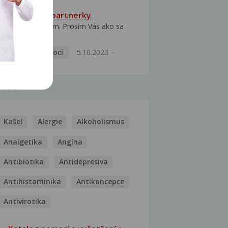
HPV typ 52 u partnerky
Dobrý deň prajem. Prosím Vás ako sa
dá vyliečiť vírus...
Pohlavní nemoci
5.10.2023
MOCI
Kašel
Alergie
Alkoholismus
Analgetika
Angína
Antibiotika
Antidepresiva
Antihistaminika
Antikoncepce
Antivirotika