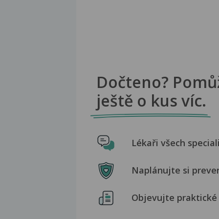
Dočteno? Pomů
ještě o kus víc.
Lékaři všech special
Naplánujte si preve
Objevujte praktické 