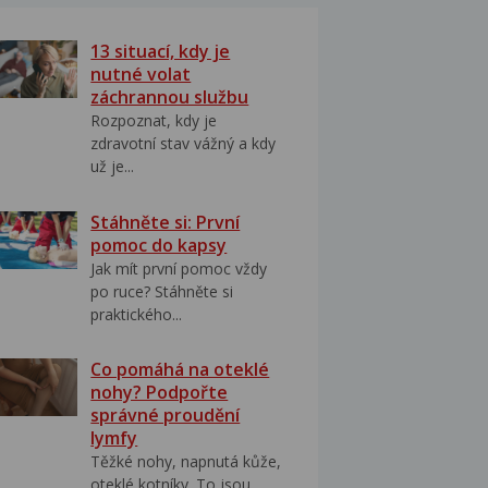
13 situací, kdy je
nutné volat
záchrannou službu
Rozpoznat, kdy je
zdravotní stav vážný a kdy
už je...
Stáhněte si: První
pomoc do kapsy
Jak mít první pomoc vždy
po ruce? Stáhněte si
praktického...
Co pomáhá na oteklé
nohy? Podpořte
správné proudění
lymfy
Těžké nohy, napnutá kůže,
oteklé kotníky. To jsou