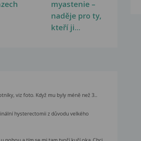
azech
myastenie –
naděje pro ty,
kteří ji...
níky, viz foto. Když mu byly méně než 3...
nální hysterectomii z důvodu velkého
nohou a tím se mi tam tvoří kuří oka. Chci...