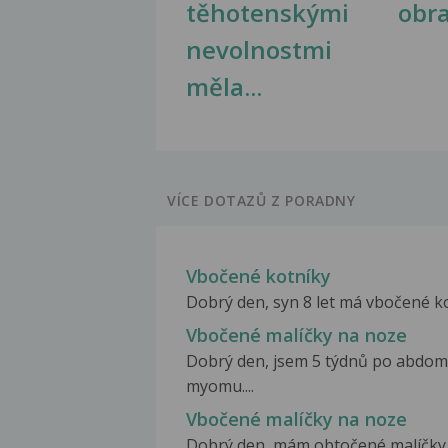
těhotenskými
obr
nevolnostmi
měla...
VÍCE DOTAZŮ Z PORADNY
Vbočené kotníky
Dobrý den, syn 8 let má vbočené kot
Vbočené malíčky na noze
Dobrý den, jsem 5 týdnů po abdomi
myomu....
Vbočené malíčky na noze
Dobrý den, mám obtočené malíčky u 