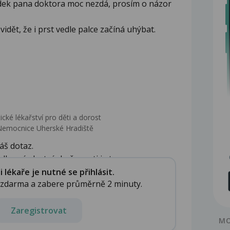
ledek pana doktora moc nezdá, prosím o názor
vidět, že i prst vedle palce začíná uhýbat.
ické lékařství pro děti a dorost
Nemocnice Uherské Hradiště
áš dotaz.
e své vlastní zkušenosti je t...
lékaře je nutné se přihlásit.
e zdarma a zabere průměrně 2 minuty.
Zaregistrovat
MO