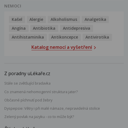
NEMOCI
Kašel
Alergie
Alkoholismus
Analgetika
Angína
Antibiotika
Antidepresiva
Antihistaminika
Antikoncepce
Antivirotika
Katalog nemocí a vyšetření
Z poradny uLékaře.cz
Stále se zvětšující bradavka
Co znamená nehomogenní struktura jater?
Občasné píchnutí pod žebry
Dyspepsie: Větry i při malé námaze, nepravidelná stolice
Zelený povlak na jazyku - co to může být?