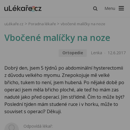
Menu
uLékaře.cz
Poradna lékaře
vbočené malíčky na noze
Vbočené malíčky na noze
Ortopedie
Lenka
12.6.2017
Dobrý den, jsem 5 týdnů po abdominální hysterectomii
z důvodu velkého myomu. Znepokojuje mě velké
břicho, tukem to není, jsem hubená. Po nějaké době po
operaci jsem měla břicho ploché, ale teď ho mám zas
naduté jako před operací. Jím střídmě. Čím to může být?
Poslední týden mám studené ruce i v horku, může to
souviset s operací? Děkuji.
Odpovídá lékař: