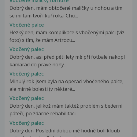
Vbočené malíčky na noze
Dobrý den, mám obtočené malíčky u nohou a tím
se mi tam tvoří kuří oka. Chci...
Vbočené palce
Hezký den, mám komplikace s vbočenými palci (viz.
foto) s tím, že mám Artrozu...
Vbočený palec
Dobrý den, asi před pěti lety mě při fotbale nakopl
kamarád do pravé nohy...
Vbočený palec
Minulý rok jsem byla na operaci vbočeného palce,
ale mírné bolesti (v některé...
Vbočený palec
Dobrý den, jelikož mám taktéž problém s bederní
páteří, po zdárné rehabilitaci...
Vbočený palec
Dobrý den. Poslední dobou mě hodně bolí kloub