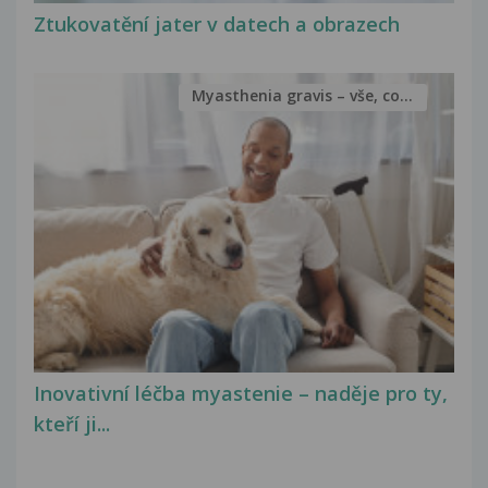
Ztukovatění jater v datech a obrazech
Myasthenia gravis – vše, co...
Inovativní léčba myastenie – naděje pro ty,
kteří ji...