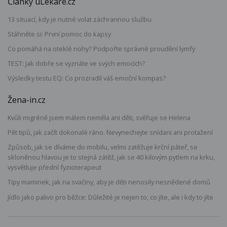
Články uLékaře.cz
13 situací, kdy je nutné volat záchrannou službu
Stáhněte si: První pomoc do kapsy
Co pomáhá na oteklé nohy? Podpořte správné proudění lymfy
TEST: Jak dobře se vyznáte ve svých emocích?
Výsledky testu EQ: Co prozradil váš emoční kompas?
Žena-in.cz
Kvůli migréně jsem málem neměla ani děti, svěřuje se Helena
Pět tipů, jak začít dokonalé ráno. Nevynechejte snídani ani protažení
Způsob, jak se díváme do mobilu, velmi zatěžuje krční páteř, se
skloněnou hlavou je to stejná zátěž, jak se 40 kilovým pytlem na krku,
vysvětluje přední fyzioterapeut
Tipy maminek, jak na svačiny, aby je děti nenosily nesnědené domů
Jídlo jako palivo pro běžce: Důležité je nejen to, co jíte, ale i kdy to jíte