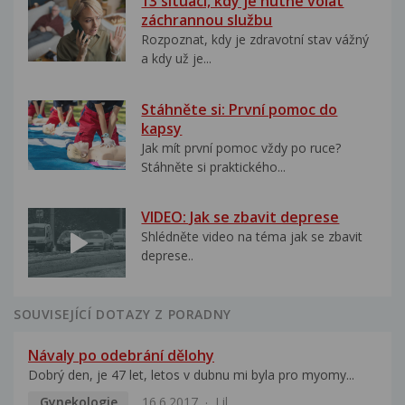
13 situací, kdy je nutné volat
záchrannou službu
Rozpoznat, kdy je zdravotní stav vážný
a kdy už je...
Stáhněte si: První pomoc do
kapsy
Jak mít první pomoc vždy po ruce?
Stáhněte si praktického...
VIDEO: Jak se zbavit deprese
Shlédněte video na téma jak se zbavit
deprese..
SOUVISEJÍCÍ DOTAZY Z PORADNY
Návaly po odebrání dělohy
Dobrý den, je 47 let, letos v dubnu mi byla pro myomy...
Gynekologie
16.6.2017
Lil