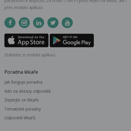
pacientům k dispozici 24 hodin 7 dní v týdnu nejen na webu, ale i
přes mobilní aplikaci.
Stáhněte si mobilní aplikaci
Poradna lékaře
Jak funguje poradna
Kdo na dotazy odpovídá
Zeptejte se lékaře
Tematické poradny
Odpovědi lékařů