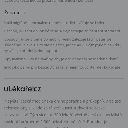
Výsledky testu EQ: Co prozradil váš emoční kompas?
Žena-in.cz
Kvůli migréně jsem málem neměla ani děti, svěřuje se Helena
Pět tipů, jak začít dokonalé ráno. Nevynechejte snídani ani protažení
Způsob, jak se díváme do mobilu, velmi zatěžuje krční páteř, se
skloněnou hlavou je to stejná zátěž, jak se 40 kilovým pytlem na krku,
vysvětluje přední fyzioterapeut
Tipy maminek, jak na svačiny, aby je děti nenosily nesnědené domů
Jídlo jako palivo pro běžce: Důležité je nejen to, co jíte, ale i kdy to jíte
Největší česká medicínská online poradna a průkopník v oblasti
telemedicíny si klade za cíl zefektivnit a zkvalitnit české
zdravotnictví. Tým více jak 300 lékařů včetně desítek specialistů
obslouží průměrně 2 500 uživatelů měsíčně. Poradna je