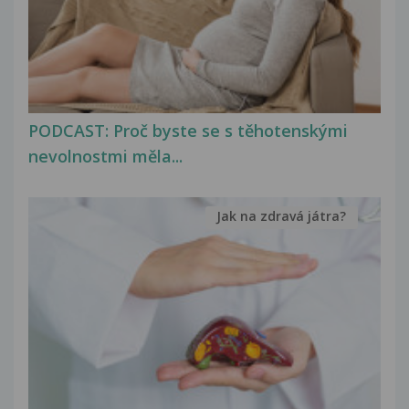
PODCAST: Proč byste se s těhotenskými
nevolnostmi měla...
Jak na zdravá játra?