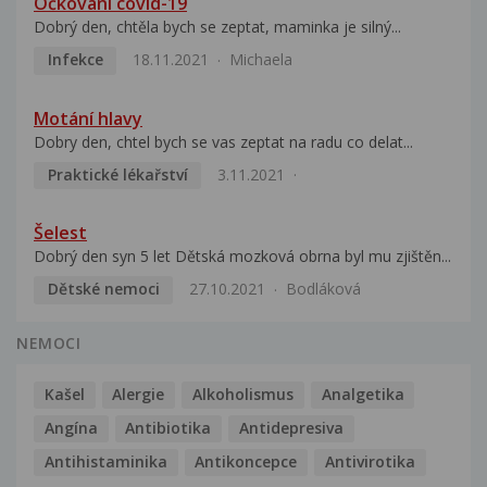
Očkování covid-19
Dobrý den, chtěla bych se zeptat, maminka je silný...
Infekce
18.11.2021
Michaela
Motání hlavy
Dobry den, chtel bych se vas zeptat na radu co delat...
Praktické lékařství
3.11.2021
Šelest
Dobrý den syn 5 let Dětská mozková obrna byl mu zjištěn...
Dětské nemoci
27.10.2021
Bodláková
NEMOCI
Kašel
Alergie
Alkoholismus
Analgetika
Angína
Antibiotika
Antidepresiva
Antihistaminika
Antikoncepce
Antivirotika