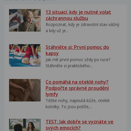
13 situací, kdy je nutné volat
záchrannou službu
Rozpoznat, kdy je zdravotní stav vážný
a kdy už je...
Stáhněte si: První pomoc do
kapsy
Jak mít první pomoc vždy po ruce?
Stáhněte si praktického...
Co pomáhá na oteklé nohy?
Podpořte správné proudění
lymfy
Těžké nohy, napnutá kůže, oteklé
kotníky. To jsou potíže,...
TEST: Jak dobře se vyznáte ve
svých emocích?