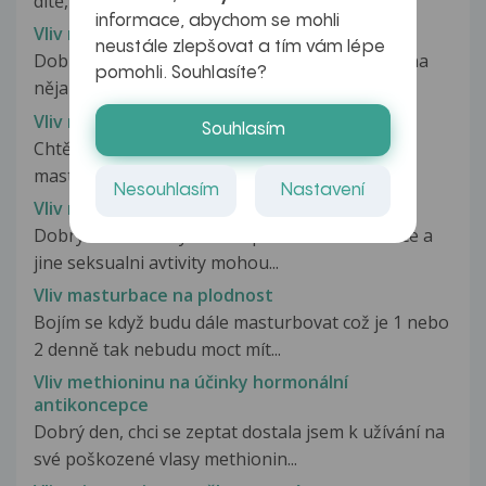
dítě,začala jsem užívat Vitatonic...
informace, abychom se mohli
Vliv marihuany na vysledky krve
neustále zlepšovat a tím vám lépe
Dobrý den, chtěl bych se zeptat, jestli marihuana
pomohli. Souhlasíte?
nějak ovlivňuje výsledky krve....
Vliv masturbace na mentruaci
Souhlasím
Chtěla bych se zeptat je mi 14, skoro každý den
masturbuji (třením) a už jsem...
Nesouhlasím
Nastavení
Vliv masturbace na mozek
Dobry den vhtel bych se zeptat zda masturbace a
jine seksualni avtivity mohou...
Vliv masturbace na plodnost
Bojím se když budu dále masturbovat což je 1 nebo
2 denně tak nebudu moct mít...
Vliv methioninu na účinky hormonální
antikoncepce
Dobrý den, chci se zeptat dostala jsem k užívání na
své poškozené vlasy methionin...