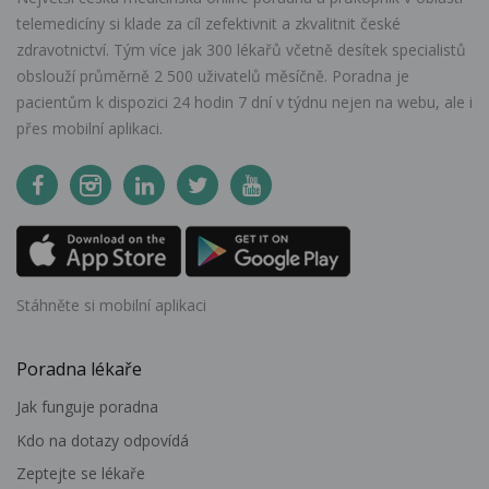
telemedicíny si klade za cíl zefektivnit a zkvalitnit české
zdravotnictví. Tým více jak 300 lékařů včetně desítek specialistů
obslouží průměrně 2 500 uživatelů měsíčně. Poradna je
pacientům k dispozici 24 hodin 7 dní v týdnu nejen na webu, ale i
přes mobilní aplikaci.
Stáhněte si mobilní aplikaci
Poradna lékaře
Jak funguje poradna
Kdo na dotazy odpovídá
Zeptejte se lékaře