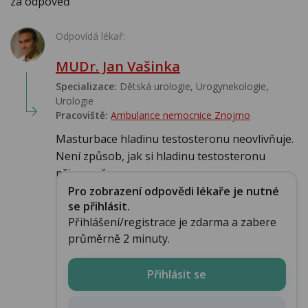
za odpověď
Odpovídá lékař:
MUDr. Jan Vašinka
Specializace:
Dětská urologie, Urogynekologie,
Urologie‎
Pracoviště:
Ambulance nemocnice Znojmo
Masturbace hladinu testosteronu neovlivňuje.
Není způsob, jak si hladinu testosteronu
přirozeně...
Pro zobrazení odpovědi lékaře je nutné
se přihlásit.
Přihlášení/registrace je zdarma a zabere
průměrně 2 minuty.
Přihlásit se