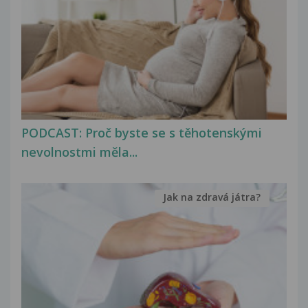
PODCAST: Proč byste se s těhotenskými
nevolnostmi měla...
Jak na zdravá játra?