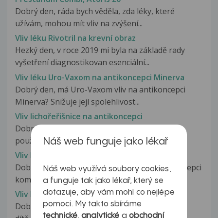
Dobrý den, ráda bych věděla, zda léky, které
užívám, mohou mít vliv na zvýšení...
Vliv léku Rivotril na krevní obraz
Hezký den, v roce 2019 mi byla na základě rady
vyšetření diagnostikovan esenciální...
Vliv léku Uro-Vaxom na antikoncepci Minerva
Dobrý den, má Uro-Vaxom vliv na antikoncepci
Minerva? Snižuje její spolehlivost...
Vliv lichořeřišnice na antikoncepci
Dobrý den, chtěla bych se zeptat, jestli má
používání kapek lichořeřišnice...
Náš web funguje jako lékař
Vliv lubrikantu na účinnost Pharmatexu
Dobrý den, s přítelem používáme jako antikoncepci
Náš web využívá soubory cookies,
kombinaci kondomu a Pharmatexu...
a funguje tak jako lékař, který se
dotazuje, aby vám mohl co nejlépe
Vliv Mamavitu na mestruaci
pomoci. My takto sbíráme
Dobrý den.Jelikož se s partnerem snažíme o
technické
,
analytické
a
obchodní