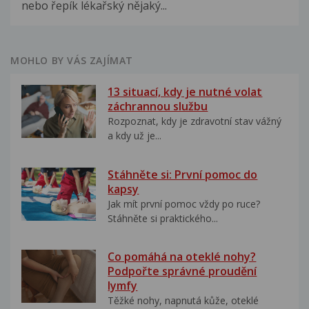
nebo řepík lékařský nějaký...
MOHLO BY VÁS ZAJÍMAT
13 situací, kdy je nutné volat
záchrannou službu
Rozpoznat, kdy je zdravotní stav vážný
a kdy už je...
Stáhněte si: První pomoc do
kapsy
Jak mít první pomoc vždy po ruce?
Stáhněte si praktického...
Co pomáhá na oteklé nohy?
Podpořte správné proudění
lymfy
Těžké nohy, napnutá kůže, oteklé