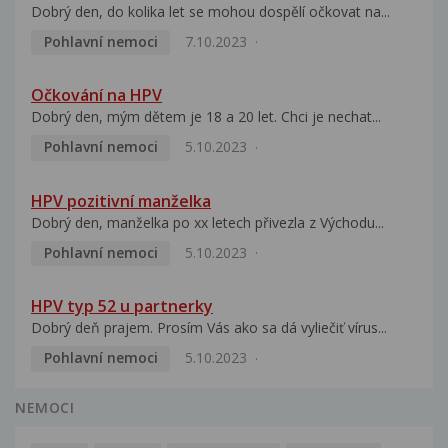
Dobrý den, do kolika let se mohou dospělí očkovat na...
Pohlavní nemoci
7.10.2023
Očkování na HPV
Dobrý den, mým dětem je 18 a 20 let. Chci je nechat...
Pohlavní nemoci
5.10.2023
HPV pozitivní manželka
Dobrý den, manželka po xx letech přivezla z Východu...
Pohlavní nemoci
5.10.2023
HPV typ 52 u partnerky
Dobrý deň prajem. Prosím Vás ako sa dá vyliečiť vírus...
Pohlavní nemoci
5.10.2023
NEMOCI