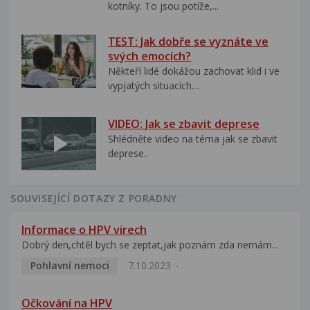
kotníky. To jsou potíže,...
TEST: Jak dobře se vyznáte ve
svých emocích?
Někteří lidé dokážou zachovat klid i ve
vypjatých situacích....
VIDEO: Jak se zbavit deprese
Shlédněte video na téma jak se zbavit
deprese..
SOUVISEJÍCÍ DOTAZY Z PORADNY
Informace o HPV virech
Dobrý den,chtěl bych se zeptat,jak poznám zda nemám...
Pohlavní nemoci
7.10.2023
Očkování na HPV