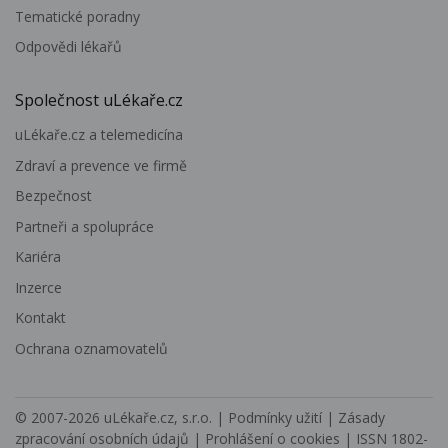
Tematické poradny
Odpovědi lékařů
Společnost uLékaře.cz
uLékaře.cz a telemedicína
Zdraví a prevence ve firmě
Bezpečnost
Partneři a spolupráce
Kariéra
Inzerce
Kontakt
Ochrana oznamovatelů
© 2007-2026
uLékaře.cz, s.r.o.
|
Podmínky užití
|
Zásady
zpracování osobních údajů
|
Prohlášení o cookies
| ISSN 1802-