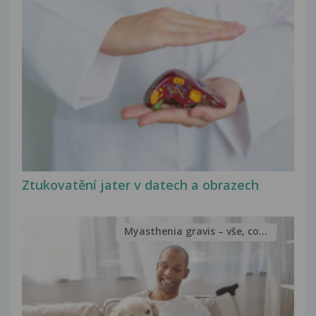
Ztukovatění jater v datech a obrazech
Myasthenia gravis – vše, co...