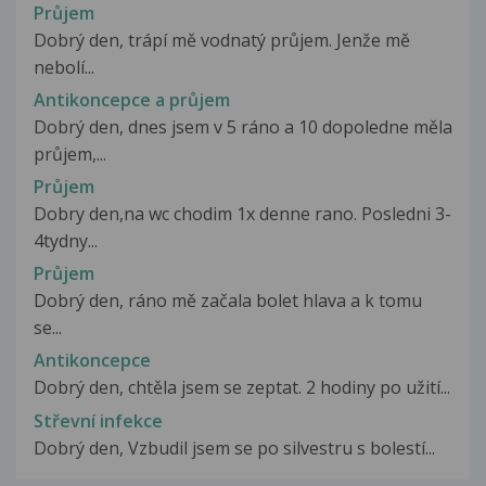
Průjem
Dobrý den, trápí mě vodnatý průjem. Jenže mě
nebolí...
Antikoncepce a průjem
Dobrý den, dnes jsem v 5 ráno a 10 dopoledne měla
průjem,...
Průjem
Dobry den,na wc chodim 1x denne rano. Posledni 3-
4tydny...
Průjem
Dobrý den, ráno mě začala bolet hlava a k tomu
se...
Antikoncepce
Dobrý den, chtěla jsem se zeptat. 2 hodiny po užití...
Střevní infekce
Dobrý den, Vzbudil jsem se po silvestru s bolestí...