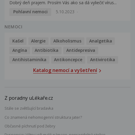
Dobrý deň prajem. Prosím Vás ako sa dá vyliečiť vírus...
Pohlavní nemoci
5.10.2023
NEMOCI
Kašel
Alergie
Alkoholismus
Analgetika
Angína
Antibiotika
Antidepresiva
Antihistaminika
Antikoncepce
Antivirotika
Katalog nemocí a vyšetření
Z poradny uLékaře.cz
Stále se zvětšující bradavka
Co znamená nehomogenní struktura jater?
Občasné píchnutí pod žebry
Dyspepsie: Větry i při malé námaze, nepravidelná stolice