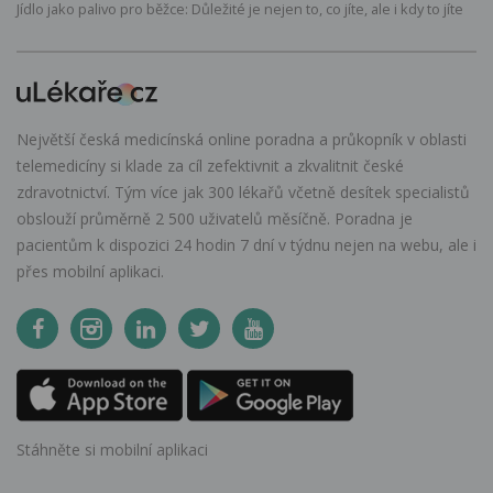
Jídlo jako palivo pro běžce: Důležité je nejen to, co jíte, ale i kdy to jíte
Největší česká medicínská online poradna a průkopník v oblasti
telemedicíny si klade za cíl zefektivnit a zkvalitnit české
zdravotnictví. Tým více jak 300 lékařů včetně desítek specialistů
obslouží průměrně 2 500 uživatelů měsíčně. Poradna je
pacientům k dispozici 24 hodin 7 dní v týdnu nejen na webu, ale i
přes mobilní aplikaci.
Stáhněte si mobilní aplikaci