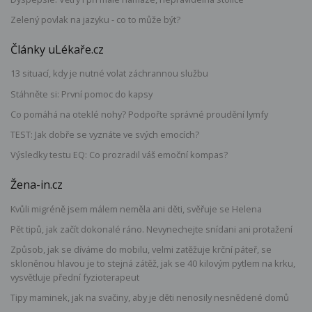
Zelený povlak na jazyku - co to může být?
Články uLékaře.cz
13 situací, kdy je nutné volat záchrannou službu
Stáhněte si: První pomoc do kapsy
Co pomáhá na oteklé nohy? Podpořte správné proudění lymfy
TEST: Jak dobře se vyznáte ve svých emocích?
Výsledky testu EQ: Co prozradil váš emoční kompas?
Žena-in.cz
Kvůli migréně jsem málem neměla ani děti, svěřuje se Helena
Pět tipů, jak začít dokonalé ráno. Nevynechejte snídani ani protažení
Způsob, jak se díváme do mobilu, velmi zatěžuje krční páteř, se
skloněnou hlavou je to stejná zátěž, jak se 40 kilovým pytlem na krku,
vysvětluje přední fyzioterapeut
Tipy maminek, jak na svačiny, aby je děti nenosily nesnědené domů