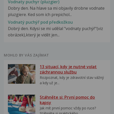
Vodnaty puchyr (pluzgier)
Dobry den. Na hlave sa mi objavily drobne vodnate
pluzgiere. Ked som ich prepichol...
Vodnatý puchýř pod předkožkou
Dobrý den. Kdysi se mi udělal "vodnaty puchýř"(viz
obrázek),který je vidět jen...
MOHLO BY VÁS ZAJÍMAT
13 situací, kdy je nutné volat
záchrannou službu
Rozpoznat, kdy je zdravotní stav vážný
a kdy už je...
Stáhněte si: První pomoc do
kapsy
Jak mít první pomoc vždy po ruce?
Stáhněte si praktického...