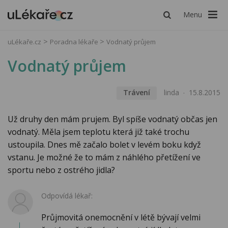
Menu
uLékaře.cz
Poradna lékaře
Vodnatý průjem
Vodnatý průjem
Trávení
linda
15.8.2015
Už druhy den mám prujem. Byl spíše vodnatý občas jen
vodnatý. Měla jsem teplotu která již také trochu
ustoupila. Dnes mě začalo bolet v levém boku když
vstanu. Je možné že to mám z náhlého přetížení ve
sportu nebo z ostrého jidla?
Odpovídá lékař:
Průjmovitá onemocnění v létě bývají velmi