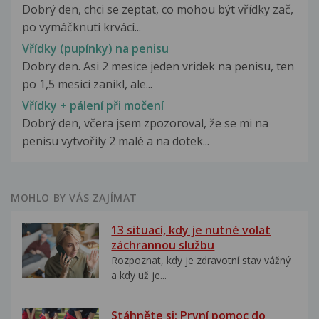
Dobrý den, chci se zeptat, co mohou být vřídky zač,
po vymáčknutí krvácí...
Vřídky (pupínky) na penisu
Dobry den. Asi 2 mesice jeden vridek na penisu, ten
po 1,5 mesici zanikl, ale...
Vřídky + pálení při močení
Dobrý den, včera jsem zpozoroval, že se mi na
penisu vytvořily 2 malé a na dotek...
MOHLO BY VÁS ZAJÍMAT
13 situací, kdy je nutné volat
záchrannou službu
Rozpoznat, kdy je zdravotní stav vážný
a kdy už je...
Stáhněte si: První pomoc do