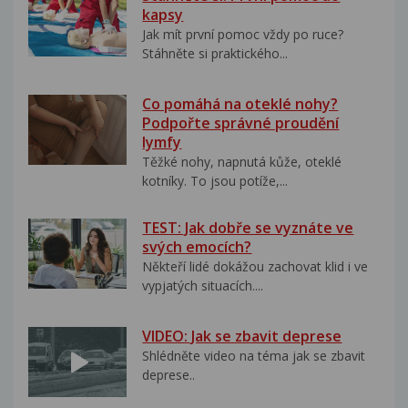
kapsy
Jak mít první pomoc vždy po ruce?
Stáhněte si praktického...
Co pomáhá na oteklé nohy?
Podpořte správné proudění
lymfy
Těžké nohy, napnutá kůže, oteklé
kotníky. To jsou potíže,...
TEST: Jak dobře se vyznáte ve
svých emocích?
Někteří lidé dokážou zachovat klid i ve
vypjatých situacích....
VIDEO: Jak se zbavit deprese
Shlédněte video na téma jak se zbavit
deprese..