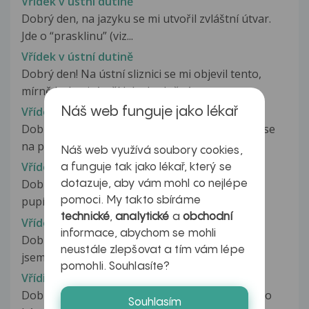
Vřídek v ústní dutině
Dobrý den, na jazyku se mi utvořil zvláštní útvar.
Jde o “prasklinu” (viz...
Vřídek v ústní dutině
Dobrý den! Na ústní sliznici se mi objevil tento,
mírně bolestivý, vřídek, doplněný...
Vřídek za pět měsíců
Náš web funguje jako lékař
Dobrý den, chtěla jsem se zeptat, mému příteli se
na penisu objevil vřídek,...
Náš web využívá soubory cookies,
Vřídek,pupínek na varlatech
a funguje tak jako lékař, který se
Dobrý den, před déle než měsícem se mi objevil
dotazuje, aby vám mohl co nejlépe
pupínek v oblasti levého varlete,...
pomoci. My takto sbíráme
technické
,
analytické
a
obchodní
Vřídek? syfilis?
informace, abychom se mohli
Dobrý den, pane doktore, cca před čtrnácti dny
neustále zlepšovat a tím vám lépe
jsem měl první nechráněný styk...
pomohli. Souhlasíte?
Vřídiky a povlak na jazyku
Dobry den , chtěla jsem se zeptat co by to mohlo
Souhlasím