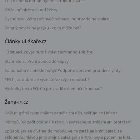
Co znamená nehomogenní struktura jater?
Občasné píchnutí pod žebry
Dyspepsie: Větry i při malé námaze, nepravidelná stolice
Zelený povlak na jazyku - co to může být?
Články uLékaře.cz
13 situací, kdy je nutné volat záchrannou službu
Stáhněte si: První pomoc do kapsy
Co pomáhá na oteklé nohy? Podpořte správné proudění lymfy
TEST: Jak dobře se vyznáte ve svých emocích?
Výsledky testu EQ: Co prozradil váš emoční kompas?
Žena-in.cz
Kvůli migréně jsem málem neměla ani děti, svěřuje se Helena
Pět tipů, jak začít dokonalé ráno. Nevynechejte snídani ani protažení
Způsob, jak se díváme do mobilu, velmi zatěžuje krční páteř, se
skloněnou hlavou je to stejná zátěž, jak se 40 kilovým pytlem na krku,