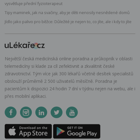
vysvětluje přední fyzioterapeut
Tipy maminek, jak na svačiny, aby je děti nenosily nesnědené domů
Jídlo jako palivo pro běžce: Důležité je nejen to, co jíte, ale i kdy to jíte
Největší česká medicínská online poradna a průkopník v oblasti
telemedicíny si klade za cíl zefektivnit a zkvalitnit české
zdravotnictví. Tým více jak 300 lékařů včetně desítek specialistů
obslouží průměrně 2 500 uživatelů měsíčně. Poradna je
pacientům k dispozici 24 hodin 7 dní v týdnu nejen na webu, ale i
přes mobilní aplikaci.