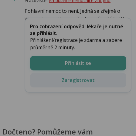
Pracoviště:
Ambulance nemocnice Znojmo
Pohlavní nemoc to není. Jedná se zřejmě o
vazivové jizvy, které se často v případě krátk...
Pro zobrazení odpovědi lékaře je nutné
se přihlásit.
Přihlášení/registrace je zdarma a zabere
průměrně 2 minuty.
Přihlásit se
Zaregistrovat
Dočteno? Pomůžeme vám