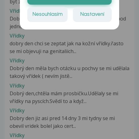
být za onemocnění . Mám problém...
Vřídkovitá vyrážka
Nesouhlasím
Nastavení
Dobry den, přítelovi se cca před 4 dny objevila pod
jednou pulkou zadnice a...
Vřídky
dobry den chci se zeptat jak na kožní vřídky.řasto
se mi objevuji na genitaliich...
Vřídky
Dobrý den měla bych otázku u pochvy se mi udělala
takový vřídek ( nevím jistě...
Vřídky
Dobrý den,chtěla mám prosbičku.Udělaly se mi
vřídky na pyscích.Svědí to a když...
Vřídky
Dobry den jiz asi pred 14 dny 3 mi tydny se mi
obevil vridek bolel jako cert...
Vřídky