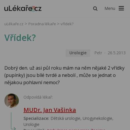
Menu
uLékaře.cz
Poradna lékaře
vřídek?
Vřídek?
Urologie
Petr
26.5.2013
Dobrý den. už asi půl roku mám na něm nějaké 2 vřídky
(pupínky) jsou bílé tvrdé a nebolí , může se jednat o
nějakou pohlavní nemoc?
Odpovídá lékař:
MUDr. Jan Vašinka
Specializace:
Dětská urologie, Urogynekologie,
Urologie‎