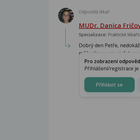
Odpovídá lékař:
MUDr. Danica Fričo
Specializace:
Praktické lékařs
Dobrý den Petře, nedokážu
může jít o projev infek...
Pro zobrazení odpovědi 
Přihlášení/registrace j
Přihlásit se