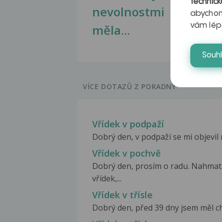
technick
nevolnostmi
abychom
vám lép
měla...
Souh
VÍCE DOTAZŮ Z PORADNY
Vřídek v podpaží
Dobrý den, v podpaží se mi objevil 
Vřídek v pochvě
Dobrý den, prosím o radu. Nahmata
vřídek,...
Vřídek v třísle
Dobrý den, před 39 dny jsem měl chr