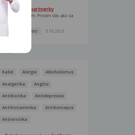
HPV typ 52 u partnerky
Dobrý deň prajem. Prosím Vás ako sa
dá vyliečiť vírus...
Pohlavní nemoci
5.10.2023
MOCI
Kašel
Alergie
Alkoholismus
Analgetika
Angína
Antibiotika
Antidepresiva
Antihistaminika
Antikoncepce
Antivirotika