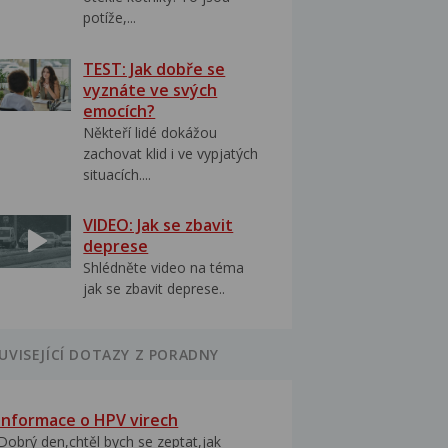
potíže,...
TEST: Jak dobře se
vyznáte ve svých
emocích?
Někteří lidé dokážou
zachovat klid i ve vypjatých
situacích....
VIDEO: Jak se zbavit
deprese
Shlédněte video na téma
jak se zbavit deprese..
UVISEJÍCÍ DOTAZY Z PORADNY
Informace o HPV virech
Dobrý den,chtěl bych se zeptat,jak