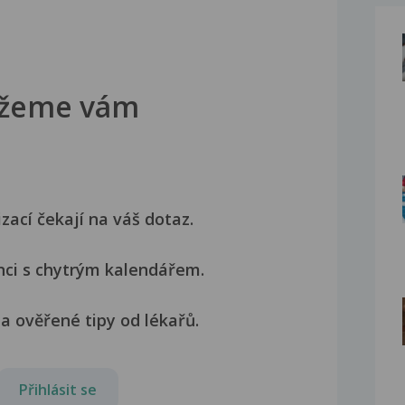
žeme vám
izací čekají na váš dotaz.
nci s chytrým kalendářem.
a ověřené tipy od lékařů.
Přihlásit se