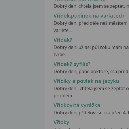
Dobrý den, chtěla jsem se zeptat, mé
Vřídek,pupínek na varlatech
Dobrý den, před déle než měsícem s
varlete,...
Vřídek?
Dobrý den. už asi půl roku mám na 
tvrdé...
Vřídek? syfilis?
Dobrý den, pane doktore, cca před 
Vřídiky a povlak na jazyku
Dobry den , chtěla jsem se zeptat
problém...
Vřídkovitá vyrážka
Dobry den, přítelovi se cca před 4 
Vřídky