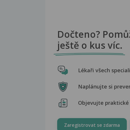
Dočteno? Pomů
ještě o kus víc.
Lékaři všech special
Naplánujte si preve
Objevujte praktické 
Zaregistrovat se zdarma