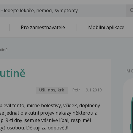
Pro zaměstnavatele
Mobilní aplikace
utině
dutině
MO
Uši, nos, krk
Petr
9.1.2019
bjevil tento, mírně bolestivý, vřídek, doplněný
 se jednat o akutní projev nákazy některou z
. 9-ti dny jsem se vášnivě líbal, resp. měl
a týž osobou. Děkuji za odpověď!