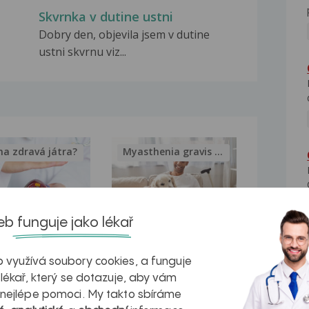
Skvrnka v dutine ustni
Dobry den, objevila jsem v dutine
ustni skvrnu viz...
na zdravá játra?
Myasthenia gravis – vše, co...
b funguje jako lékař
kovatění
Inovativní
 využívá soubory cookies, a funguje
r v datech a
léčba
 lékař, který se dotazuje, aby vám
azech
myastenie –
 nejlépe pomoci. My takto sbíráme