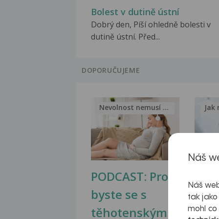
Bolest v dutině ústní
Dobrý den, Píší ohledně bolesti v
dutině ústní. Před...
DOPORUČUJEME
Nevolnost nemusí být nutnou...
Jak 
Náš we
PODCAST: Proč
Ztu
Náš web
byste se s
jate
tak jako
těhotenskými
obr
mohl co