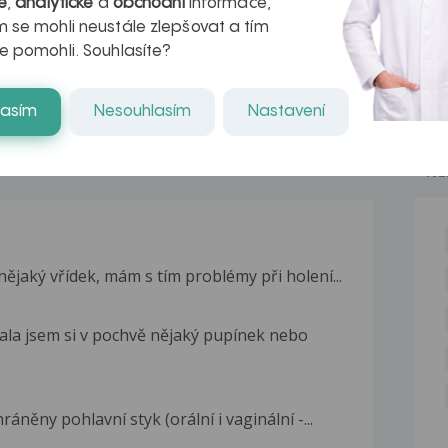
é
,
analytické
a
obchodní
informace,
naděje pro ty,
 se mohli neustále zlepšovat a tím
e pomohli. Souhlasíte?
kteří ji...
lasím
Nesouhlasím
Nastavení
NE
nějaký vřídek, mám s tím problémy při holení...
la jsem si v pochvě nějaký pupínek nebo
áněny pohlavní styk (orální i vaginální -...