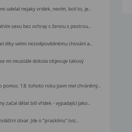
 udelal nejaky vridek, nevím, bolí to, je...
álním sexu bez ochray s ženou s pestrou...
el díky velmi nezodpovědnému chování a...
 se mi neustále dokola objevuje takový
 pomoc. 1.8. tohoto roku jsem mel chráněný...
 začal dělat bílí vřídek - vypadající jako...
láštní útvar. Jde o “prasklinu” (viz...