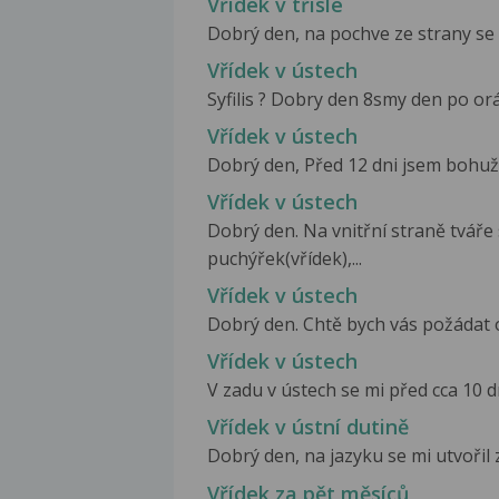
Vřídek v třísle
Dobrý den, na pochve ze strany se mi
Vřídek v ústech
Syfilis ? Dobry den 8smy den po or
Vřídek v ústech
Dobrý den, Před 12 dni jsem bohuž
Vřídek v ústech
Dobrý den. Na vnitřní straně tváře
puchýřek(vřídek),...
Vřídek v ústech
Dobrý den. Chtě bych vás požádat o
Vřídek v ústech
V zadu v ústech se mi před cca 10 dny
Vřídek v ústní dutině
Dobrý den, na jazyku se mi utvořil zv
Vřídek za pět měsíců