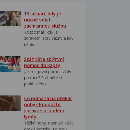
13 situací, kdy je
nutné volat
záchrannou službu
Rozpoznat, kdy je
zdravotní stav vážný a kdy
už je...
Stáhněte si: První
pomoc do kapsy
Jak mít první pomoc vždy
po ruce? Stáhněte si
praktického...
Co pomáhá na oteklé
nohy? Podpořte
správné proudění
lymfy
Těžké nohy, napnutá kůže,
oteklé kotníky. To jsou