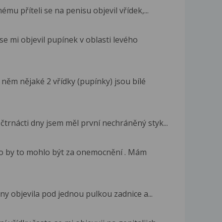
mu příteli se na penisu objevil vřídek,...
e mi objevil pupínek v oblasti levého
něm nějaké 2 vřídky (pupínky) jsou bílé
čtrnácti dny jsem měl první nechráněný styk...
 co by to mohlo být za onemocnění . Mám
dny objevila pod jednou pulkou zadnice a...