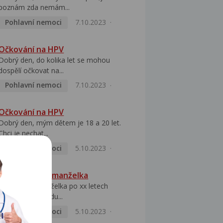
poznám zda nemám...
Pohlavní nemoci
7.10.2023
Očkování na HPV
Dobrý den, do kolika let se mohou
dospělí očkovat na...
Pohlavní nemoci
7.10.2023
Očkování na HPV
Dobrý den, mým dětem je 18 a 20 let.
Chci je nechat...
Pohlavní nemoci
5.10.2023
HPV pozitivní manželka
Dobrý den, manželka po xx letech
přivezla z Východu...
Pohlavní nemoci
5.10.2023