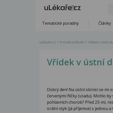
Tematické poradny
Články
uLékaře.cz
Poradna lékaře
Vřídek v ústní d
Vřídek v ústní 
Dobrý den! Na ústní sliznici se mi o
červenými flíčky (vzadu). Mohlo by
pohlavních chorob? Před 23-mi, resp
orální styk (já příjemce) s jednou 