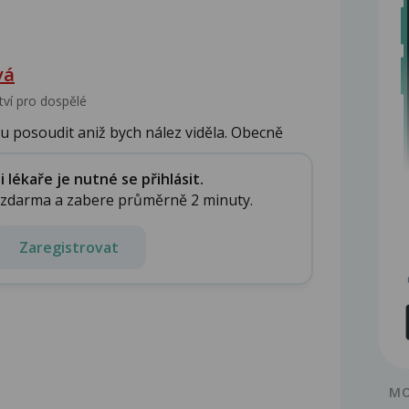
vá
tví pro dospělé
 posoudit aniž bych nález viděla. Obecně
lékaře je nutné se přihlásit.
e zdarma a zabere průměrně 2 minuty.
Zaregistrovat
MO