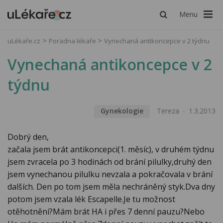
Menu
uLékaře.cz
Poradna lékaře
Vynechaná antikoncepce v 2 týdnu
Vynechaná antikoncepce v 2
týdnu
Gynekologie
Tereza
1.3.2013
Dobrý den,
začala jsem brát antikoncepci(1. měsíc), v druhém týdnu
jsem zvracela po 3 hodinách od brání pilulky,druhý den
jsem vynechanou pilulku nevzala a pokračovala v brání
dalších. Den po tom jsem měla nechráněný styk.Dva dny
potom jsem vzala lék Escapelle.Je tu možnost
otěhotnění?Mám brát HA i přes 7 denní pauzu?Nebo