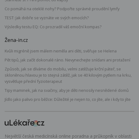
Co pomáhá na oteklé nohy? Podpořte správné proudění lymfy
TEST: Jak dobře se vyznáte ve svých emocích?
Výsledky testu EQ: Co prozradil váš emoční kompas?
Žena-in.cz
Kvůli migréně jsem málem neměla ani děti, svěřuje se Helena
Pět tipů, jak začít dokonalé ráno. Nevynechejte snídani ani protažení
Způsob, jak se díváme do mobilu, velmi zatěžuje krční páteř, se
skloněnou hlavou je to stejná zátěž, jak se 40 kilovým pytlem na krku,
vysvětluje přední fyzioterapeut
Tipy maminek, jak na svačiny, aby je děti nenosily nesnědené domů
Jídlo jako palivo pro běžce: Důležité je nejen to, co jíte, ale i kdy to jíte
Největší česká medicínská online poradna a průkopník v oblasti