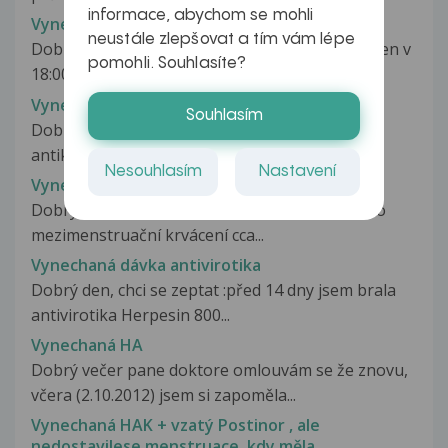
informace, abychom se mohli
Vynechana antikoncepce osmy den
neustále zlepšovat a tím vám lépe
Dobry den,pritelkyne si zapomnela vzit osmy den v
pomohli. Souhlasíte?
18:00 antikoncepci,druhy...
Vynechaná antikoncepční pilulka
Souhlasím
Dobrý den, chtěla bych se zeptat. Brala jsem
antikoncepci pravidelně, ale v...
Nesouhlasím
Nastavení
Vynechaná antikoncepční tablety
Dobrý den, asi dva měsíce zpět se u mě objevilo
mezimenstruační krvácení cca...
Vynechaná dávka antivirotika
Dobrý den, chci se zeptat :před 14 dny jsem brala
antivirotika Herpesin 800...
Vynechaná HA
Dobrý večer pane doktore omlouvám se že znovu,
včera (2.10.2012) jsem si zapoměla...
Vynechaná HAK + vzatý Postinor , ale
nedostavilese menstruace, kdy měla..