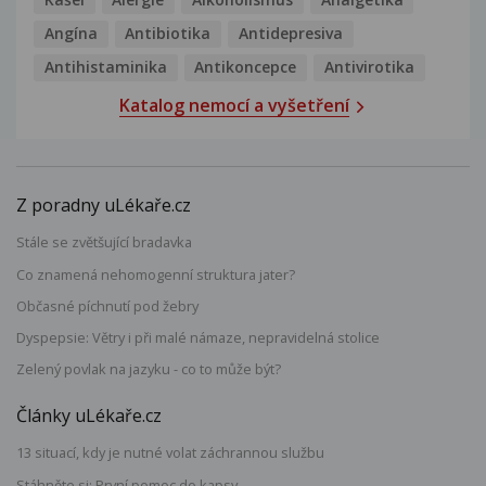
Angína
Antibiotika
Antidepresiva
Antihistaminika
Antikoncepce
Antivirotika
Katalog nemocí a vyšetření
Z poradny uLékaře.cz
Stále se zvětšující bradavka
Co znamená nehomogenní struktura jater?
Občasné píchnutí pod žebry
Dyspepsie: Větry i při malé námaze, nepravidelná stolice
Zelený povlak na jazyku - co to může být?
Články uLékaře.cz
13 situací, kdy je nutné volat záchrannou službu
Stáhněte si: První pomoc do kapsy