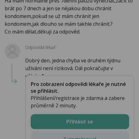
Ha mám normálně přes 7denní pauzu vynechat,začít to
brát po 7 dnech a jen se nějakou dobu chránit
kondomem,pokud se už mám chránit jen
kondomem,jak dlouho se mám takhle chránit.?
Co mám dělat,děkuji za odpověd.
Odpovídá lékař:
Dobrý den, jedna chyba ve druhém týdnu
užívání není riziková. Dál pokračujte v
užíván�...
Pro zobrazení odpovědi lékaře je nutné
se přihlásit.
Přihlášení/registrace je zdarma a zabere
průměrně 2 minuty.
Přihlásit se
Zaregistrovat