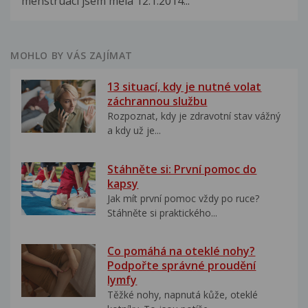
menstruaci jsem měla 12.1.2014...
MOHLO BY VÁS ZAJÍMAT
13 situací, kdy je nutné volat
záchrannou službu
Rozpoznat, kdy je zdravotní stav vážný
a kdy už je...
Stáhněte si: První pomoc do
kapsy
Jak mít první pomoc vždy po ruce?
Stáhněte si praktického...
Co pomáhá na oteklé nohy?
Podpořte správné proudění
lymfy
Těžké nohy, napnutá kůže, oteklé