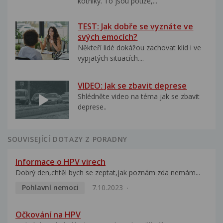
kotníky. To jsou potíže,...
TEST: Jak dobře se vyznáte ve
svých emocích?
Někteří lidé dokážou zachovat klid i ve
vypjatých situacích....
VIDEO: Jak se zbavit deprese
Shlédněte video na téma jak se zbavit
deprese..
SOUVISEJÍCÍ DOTAZY Z PORADNY
Informace o HPV virech
Dobrý den,chtěl bych se zeptat,jak poznám zda nemám...
Pohlavní nemoci
7.10.2023
Očkování na HPV