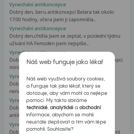
Vynechání antikoncepce
Dobrý den, beru antikoncepci Belara tak okolo
17:00 hodiny, včera jsem jí zapomněla...
Vynechání antikoncepce
Dobrý den,chtěla jsem se zeptat, v poslední týdnu
užívání HA Femoden jsem nejspíše...
Vynechání antikoncepce
Dobrý den,chtěla bych se zeptat,beru antikoncepci
Náš web funguje jako lékař
minisiston a zapoměla jsem...
Vynechání antikoncepce
Náš web využívá soubory cookies,
Dobrý den. Moje doktorka na gyndu je k…a,
a funguje tak jako lékař, který se
nenapsala mi antikoncepci, i když...
dotazuje, aby vám mohl co nejlépe
Vynechání antikoncepce
pomoci. My takto sbíráme
Dobrý den, chtěla bych se zeptat.. teď beru
technické
,
analytické
a
obchodní
antikoncepci 1. týdnem a do teď...
informace, abychom se mohli
neustále zlepšovat a tím vám lépe
Vynechání antikoncepce
pomohli. Souhlasíte?
Dobrý den chci se zeptat jaké je riziko otěhotnění