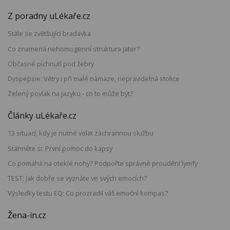
Z poradny uLékaře.cz
Stále se zvětšující bradavka
Co znamená nehomogenní struktura jater?
Občasné píchnutí pod žebry
Dyspepsie: Větry i při malé námaze, nepravidelná stolice
Zelený povlak na jazyku - co to může být?
Články uLékaře.cz
13 situací, kdy je nutné volat záchrannou službu
Stáhněte si: První pomoc do kapsy
Co pomáhá na oteklé nohy? Podpořte správné proudění lymfy
TEST: Jak dobře se vyznáte ve svých emocích?
Výsledky testu EQ: Co prozradil váš emoční kompas?
Žena-in.cz