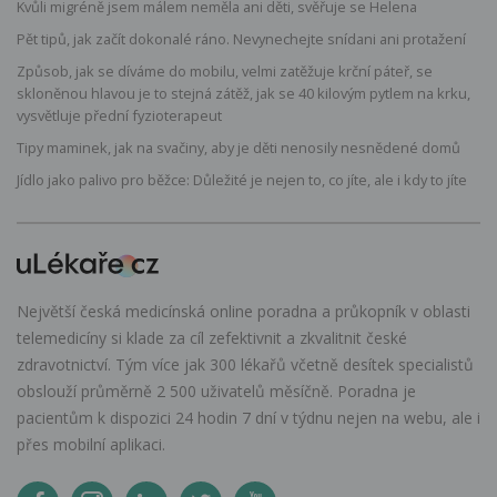
Kvůli migréně jsem málem neměla ani děti, svěřuje se Helena
Pět tipů, jak začít dokonalé ráno. Nevynechejte snídani ani protažení
Způsob, jak se díváme do mobilu, velmi zatěžuje krční páteř, se
skloněnou hlavou je to stejná zátěž, jak se 40 kilovým pytlem na krku,
vysvětluje přední fyzioterapeut
Tipy maminek, jak na svačiny, aby je děti nenosily nesnědené domů
Jídlo jako palivo pro běžce: Důležité je nejen to, co jíte, ale i kdy to jíte
Největší česká medicínská online poradna a průkopník v oblasti
telemedicíny si klade za cíl zefektivnit a zkvalitnit české
zdravotnictví. Tým více jak 300 lékařů včetně desítek specialistů
obslouží průměrně 2 500 uživatelů měsíčně. Poradna je
pacientům k dispozici 24 hodin 7 dní v týdnu nejen na webu, ale i
přes mobilní aplikaci.