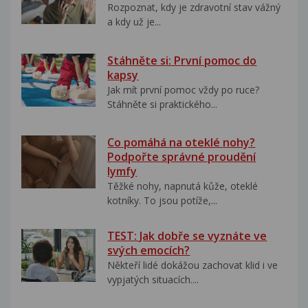
Rozpoznat, kdy je zdravotní stav vážný
a kdy už je...
Stáhněte si: První pomoc do
kapsy
Jak mít první pomoc vždy po ruce?
Stáhněte si praktického...
Co pomáhá na oteklé nohy?
Podpořte správné proudění
lymfy
Těžké nohy, napnutá kůže, oteklé
kotníky. To jsou potíže,...
TEST: Jak dobře se vyznáte ve
svých emocích?
Někteří lidé dokážou zachovat klid i ve
vypjatých situacích....