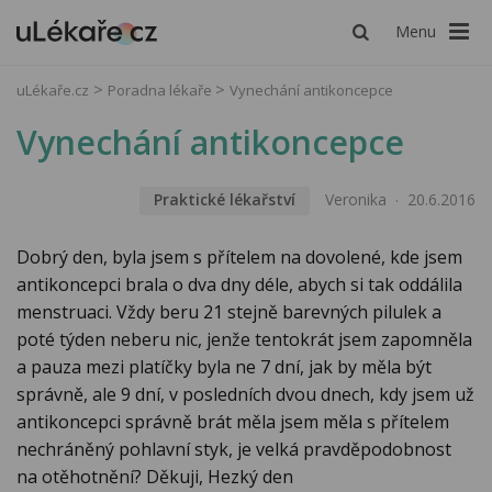
Menu
uLékaře.cz
Poradna lékaře
Vynechání antikoncepce
Vynechání antikoncepce
Praktické lékařství
Veronika
20.6.2016
Dobrý den, byla jsem s přítelem na dovolené, kde jsem
antikoncepci brala o dva dny déle, abych si tak oddálila
menstruaci. Vždy beru 21 stejně barevných pilulek a
poté týden neberu nic, jenže tentokrát jsem zapomněla
a pauza mezi platíčky byla ne 7 dní, jak by měla být
správně, ale 9 dní, v posledních dvou dnech, kdy jsem už
antikoncepci správně brát měla jsem měla s přítelem
nechráněný pohlavní styk, je velká pravděpodobnost
na otěhotnění? Děkuji, Hezký den