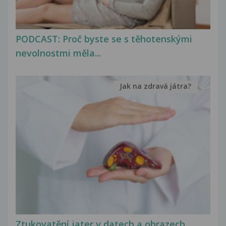
PODCAST: Proč byste se s těhotenskými
nevolnostmi měla...
Jak na zdravá játra?
Ztukovatění jater v datech a obrazech