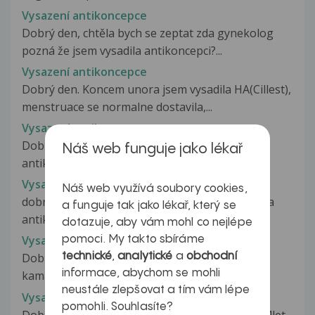
Vysazení antikoncepce
Dobrý den, chtěla bych se zeptat zda gynekolog
pozná že jsem vysadila antikoncepci?...
Vysazení antikoncepce
Dobrý den. Koncem unora jsem vysadila HA(Cillest),
menstruace se normalne dostavila,...
Vysazení antikoncepce
Dobrý den, chtěla bych ze zeptat na vysazení
Náš web funguje jako lékař
antikoncepce, znamená to, že po...
Vysazení antikoncepce
Náš web využívá soubory cookies,
dobrý den, chtěla bych se zeptat. Rok jsem brala
a funguje tak jako lékař, který se
antikoncepci, ted bych ji...
dotazuje, aby vám mohl co nejlépe
Vysazení antikoncepce
pomoci. My takto sbíráme
technické
,
analytické
a
obchodní
Dobrý den, nedávno jsem se dozvěděla od
informace, abychom se mohli
kamarádky, že jí její doktor řekl,...
neustále zlepšovat a tím vám lépe
Vysazeni antikoncepce
pomohli. Souhlasíte?
Dobry den, Brala sem tri antikoncepce behem 4let,