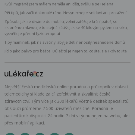
Kvůli migréně jsem málem neměla ani děti, svěřuje se Helena
Pět tipů, jak začít dokonalé ráno. Nevynechejte snídani ani protažení
Způsob, jak se díváme do mobilu, velmi zatěžuje krční páteř, se
skloněnou hlavou je to stejná zátěž, jak se 40 kilovým pytlem na krku,
vysvětluje přední fyzioterapeut
Tipy maminek, jak na svačiny, aby je děti nenosily nesnědené domů
Jídlo jako palivo pro běžce: Důležité je nejen to, co jíte, ale i kdy to jíte
Největší česká medicínská online poradna a průkopník v oblasti
telemedicíny si klade za cíl zefektivnit a zkvalitnit české
zdravotnictví. Tým více jak 300 lékařů včetně desítek specialistů
obslouží průměrně 2 500 uživatelů měsíčně. Poradna je
pacientům k dispozici 24 hodin 7 dní v týdnu nejen na webu, ale i
přes mobilní aplikaci.