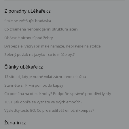
Z poradny uLékaře.cz
Stále se zvětšující bradavka
Co znamená nehomogenní struktura jater?
Občasné píchnutí pod žebry
Dyspepsie: Větry i při malé námaze, nepravidelná stolice
Zelený povlak na jazyku - co to může být?
Články uLékaře.cz
13 situací, kdy je nutné volat záchrannou službu
Stáhněte si: První pomoc do kapsy
Co pomáhá na oteklé nohy? Podpořte správné proudění lymfy
TEST: Jak dobře se vyznáte ve svých emocích?
Výsledky testu EQ: Co prozradil váš emoční kompas?
Žena-in.cz