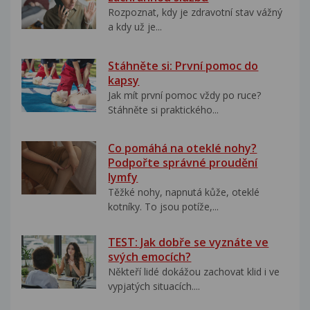
Rozpoznat, kdy je zdravotní stav vážný
a kdy už je...
Stáhněte si: První pomoc do
kapsy
Jak mít první pomoc vždy po ruce?
Stáhněte si praktického...
Co pomáhá na oteklé nohy?
Podpořte správné proudění
lymfy
Těžké nohy, napnutá kůže, oteklé
kotníky. To jsou potíže,...
TEST: Jak dobře se vyznáte ve
svých emocích?
Někteří lidé dokážou zachovat klid i ve
vypjatých situacích....