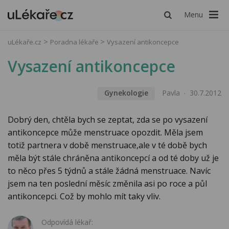
Menu
uLékaře.cz
Poradna lékaře
Vysazení antikoncepce
Vysazení antikoncepce
Gynekologie
Pavla
30.7.2012
Dobrý den, chtěla bych se zeptat, zda se po vysazení
antikoncepce může menstruace opozdit. Měla jsem
totiž partnera v době menstruace,ale v té době bych
měla být stále chráněna antikoncepcí a od té doby už je
to něco přes 5 týdnů a stále žádná menstruace. Navíc
jsem na ten poslední měsíc změnila asi po roce a půl
antikoncepci. Což by mohlo mít taky vliv.
Odpovídá lékař: