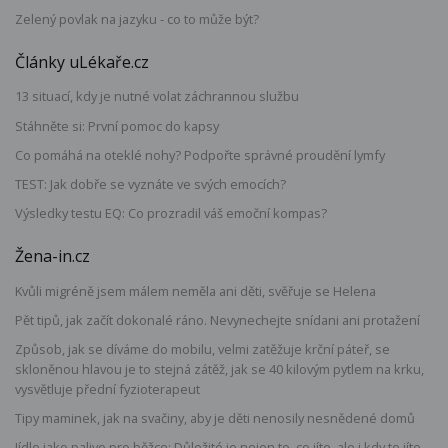
Zelený povlak na jazyku - co to může být?
Články uLékaře.cz
13 situací, kdy je nutné volat záchrannou službu
Stáhněte si: První pomoc do kapsy
Co pomáhá na oteklé nohy? Podpořte správné proudění lymfy
TEST: Jak dobře se vyznáte ve svých emocích?
Výsledky testu EQ: Co prozradil váš emoční kompas?
Žena-in.cz
Kvůli migréně jsem málem neměla ani děti, svěřuje se Helena
Pět tipů, jak začít dokonalé ráno. Nevynechejte snídani ani protažení
Způsob, jak se díváme do mobilu, velmi zatěžuje krční páteř, se
skloněnou hlavou je to stejná zátěž, jak se 40 kilovým pytlem na krku,
vysvětluje přední fyzioterapeut
Tipy maminek, jak na svačiny, aby je děti nenosily nesnědené domů
Jídlo jako palivo pro běžce: Důležité je nejen to, co jíte, ale i kdy to jíte