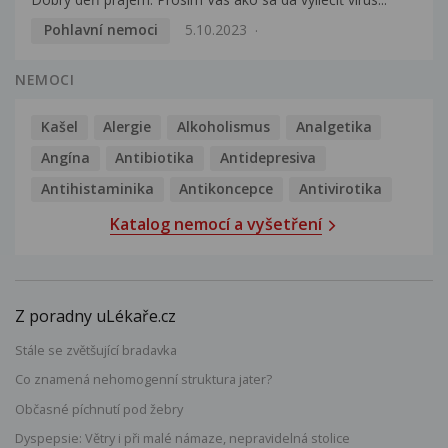
Pohlavní nemoci
5.10.2023
NEMOCI
Kašel
Alergie
Alkoholismus
Analgetika
Angína
Antibiotika
Antidepresiva
Antihistaminika
Antikoncepce
Antivirotika
Katalog nemocí a vyšetření
Z poradny uLékaře.cz
Stále se zvětšující bradavka
Co znamená nehomogenní struktura jater?
Občasné píchnutí pod žebry
Dyspepsie: Větry i při malé námaze, nepravidelná stolice