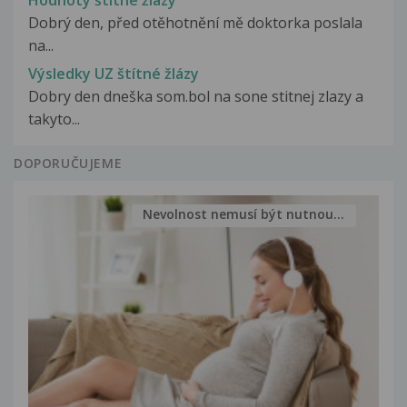
Hodnoty štítné žlázy
Dobrý den, před otěhotnění mě doktorka poslala
na...
Výsledky UZ štítné žlázy
Dobry den dneška som.bol na sone stitnej zlazy a
takyto...
DOPORUČUJEME
Nevolnost nemusí být nutnou...