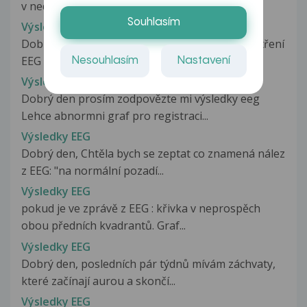
v nedávné době prodělal mononukleozu...
Souhlasím
Výsledky EEG
Dobrý den, na neurologii mi bylo uděláno vyšetření
EEG a chtěla bych se zeptat...
Nesouhlasím
Nastavení
Výsledky EEG
Dobrý den prosím zodpovězte mi výsledky eeg
Lehce abnormni graf pro registraci...
Výsledky EEG
Dobrý den, Chtěla bych se zeptat co znamená nález
z EEG: "na normální pozadí...
Výsledky EEG
pokud je ve zprávě z EEG : křivka v neprospěch
obou předních kvadrantů. Graf...
Výsledky EEG
Dobrý den, posledních pár týdnů mívám záchvaty,
které začínají aurou a skončí...
Výsledky EEG