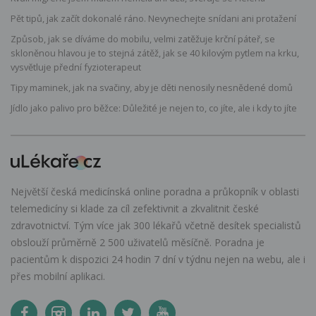
Pět tipů, jak začít dokonalé ráno. Nevynechejte snídani ani protažení
Způsob, jak se díváme do mobilu, velmi zatěžuje krční páteř, se
skloněnou hlavou je to stejná zátěž, jak se 40 kilovým pytlem na krku,
vysvětluje přední fyzioterapeut
Tipy maminek, jak na svačiny, aby je děti nenosily nesnědené domů
Jídlo jako palivo pro běžce: Důležité je nejen to, co jíte, ale i kdy to jíte
Největší česká medicínská online poradna a průkopník v oblasti
telemedicíny si klade za cíl zefektivnit a zkvalitnit české
zdravotnictví. Tým více jak 300 lékařů včetně desítek specialistů
obslouží průměrně 2 500 uživatelů měsíčně. Poradna je
pacientům k dispozici 24 hodin 7 dní v týdnu nejen na webu, ale i
přes mobilní aplikaci.