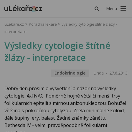
Menu
uLékaře.cz
Poradna lékaře
výsledky cytologie štítné žlázy -
interpretace
Výsledky cytologie štítné
žlázy - interpretace
Endokrinologie
Linda
27.6.2013
Dobrý den,prosím o vysvětlení a názor na výsledky
cytologie: 4xFNAC: Poměrně hojné větší či menší trsy
folikulárních epitelií s mírnou anizonukleozou. Bohužel
většina s pokročilou cytolýzou. Zcela minimálně koloid,
dále šupiny, ery, balast. Žádné známky zánětu.
Bethesda IV - velmi pravděpodobně folikulární