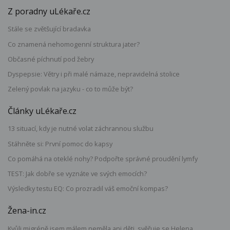
Z poradny uLékaře.cz
Stále se zvětšující bradavka
Co znamená nehomogenní struktura jater?
Občasné píchnutí pod žebry
Dyspepsie: Větry i při malé námaze, nepravidelná stolice
Zelený povlak na jazyku - co to může být?
Články uLékaře.cz
13 situací, kdy je nutné volat záchrannou službu
Stáhněte si: První pomoc do kapsy
Co pomáhá na oteklé nohy? Podpořte správné proudění lymfy
TEST: Jak dobře se vyznáte ve svých emocích?
Výsledky testu EQ: Co prozradil váš emoční kompas?
Žena-in.cz
Kvůli migréně jsem málem neměla ani děti, svěřuje se Helena