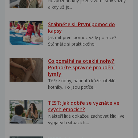
Rozpoznat, kdy je zdravotní stav vážný
a kdy už je...
Stáhněte si: První pomoc do
kapsy
Jak mít první pomoc vždy po ruce?
Stáhněte si praktického...
Co pomáhá na oteklé nohy?
Podpořte správné proudění
lymfy
Těžké nohy, napnutá kůže, oteklé
kotníky. To jsou potíže,...
TEST: Jak dobře se vyznáte ve
svých emocích?
Někteří lidé dokážou zachovat klid i ve
vypjatých situacích....