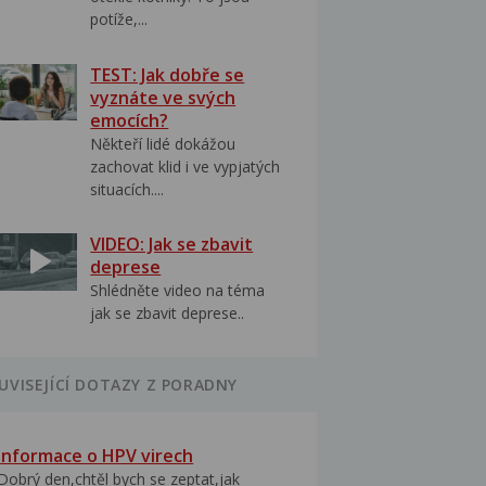
potíže,...
TEST: Jak dobře se
vyznáte ve svých
emocích?
Někteří lidé dokážou
zachovat klid i ve vypjatých
situacích....
VIDEO: Jak se zbavit
deprese
Shlédněte video na téma
jak se zbavit deprese..
UVISEJÍCÍ DOTAZY Z PORADNY
Informace o HPV virech
Dobrý den,chtěl bych se zeptat,jak