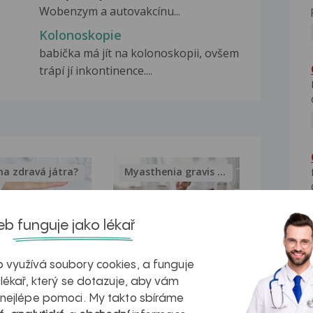
Wobenzym a autovakcínu...
Kolonoskopie
babička má jít na kolonoskopii, ovšem
trápí jí inkontinence....
na zdravá játra?
Myasthenia gravis – vše, co...
b funguje jako lékař
kovatění
Inovativní
 využívá soubory cookies, a funguje
 lékař, který se dotazuje, aby vám
r v datech a
léčba
 nejlépe pomoci. My takto sbíráme