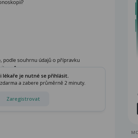
onoskopií?
, podle souhrnu údajů o přípravku
ituac�...
lékaře je nutné se přihlásit.
e zdarma a zabere průměrně 2 minuty.
Zaregistrovat
MO