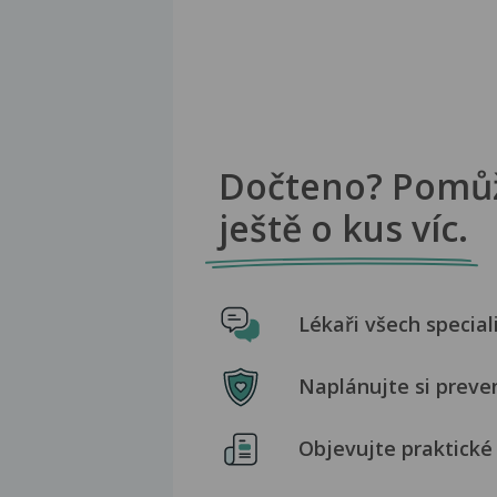
Dočteno? Pomů
ještě o kus víc.
Lékaři všech special
Naplánujte si preve
Objevujte praktické 