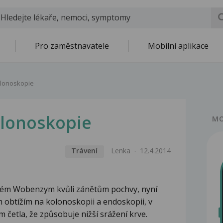
Pro zaměstnavatele
Mobilní aplikace
lonoskopie
lonoskopie
MO
Trávení
Lenka
12.4.2014
vém Wobenzym kvůli zánětům pochvy, nyní
m obtížím na kolonoskopii a endoskopii, v
četla, že způsobuje nižší srážení krve.