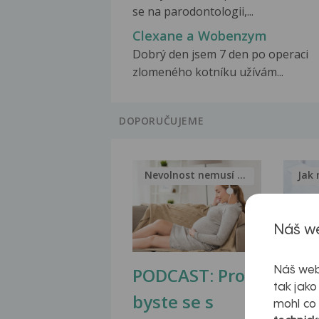
se na parodontologii,...
Clexane a Wobenzym
Dobrý den jsem 7 den po operaci
zlomeného kotníku užívám...
DOPORUČUJEME
Nevolnost nemusí být nutnou...
Jak 
Náš we
PODCAST: Proč
Ztu
Náš web
tak jako
byste se s
jate
mohl co