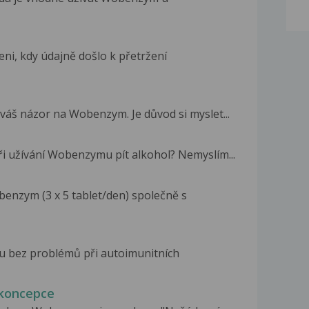
eni, kdy údajně došlo k přetržení
 váš názor na Wobenzym. Je důvod si myslet...
ři užívání Wobenzymu pít alkohol? Nemyslím...
enzym (3 x 5 tablet/den) společně s
hu bez problémů při autoimunitních
koncepce