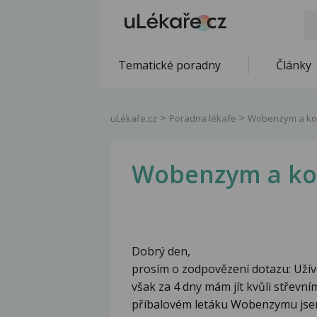
Tematické poradny
Články
uLékaře.cz
Poradna lékaře
Wobenzym a ko
Wobenzym a ko
Dobrý den,
prosím o zodpovězení dotazu: Uží
však za 4 dny mám jít kvůli střevní
příbalovém letáku Wobenzymu jsem 