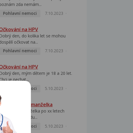
poznám zda nemám...
Pohlavní nemoci
7.10.2023
Očkování na HPV
Dobrý den, do kolika let se mohou
dospělí očkovat na...
Pohlavní nemoci
7.10.2023
Očkování na HPV
Dobrý den, mým dětem je 18 a 20 let.
Chci je nechat...
Pohlavní nemoci
5.10.2023
HPV pozitivní manželka
Dobrý den, manželka po xx letech
přivezla z Východu...
Pohlavní nemoci
5.10.2023