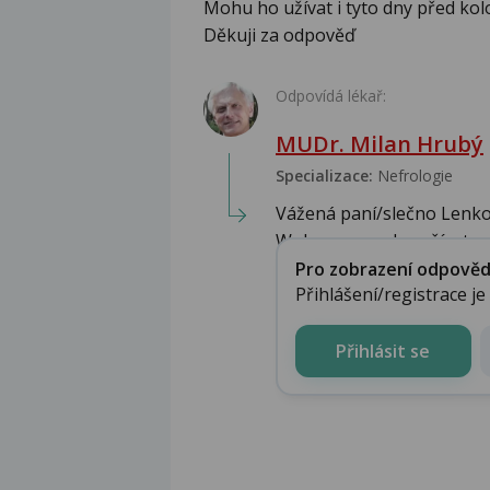
Mohu ho užívat i tyto dny před kol
Děkuji za odpověď
Odpovídá lékař:
MUDr. Milan Hrubý
Specializace:
Nefrologie
Vážená paní/slečno Lenko
Wobenzym nelze užívat v s
Pro zobrazení odpovědi 
Přihlášení/registrace j
Přihlásit se