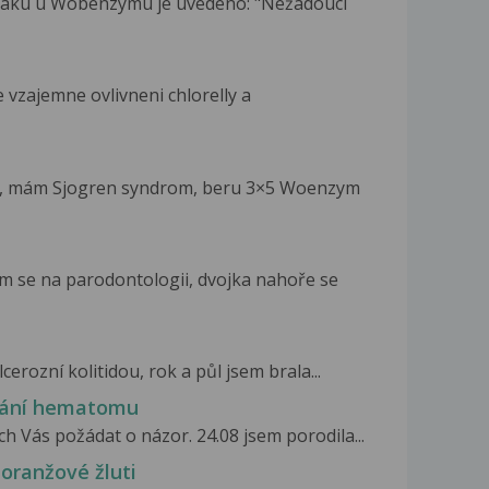
letaku u Wobenzymu je uvedeno: "Nežádoucí
 vzajemne ovlivneni chlorelly a
ře, mám Sjogren syndrom, beru 3×5 Woenzym
m se na parodontologii, dvojka nahoře se
cerozní kolitidou, rok a půl jsem brala...
bání hematomu
h Vás požádat o názor. 24.08 jsem porodila...
oranžové žluti