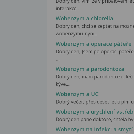
Dobry den, vim, ze v pribalovem 
interakce...
Wobenzym a chlorella
Dobry den, chci se zeptat na mozne
wobenzymu..nyni...
Wobenzym a operace páteře
Dobrý den, Jsem po operaci páte
,...
Wobenzym a parodontoza
Dobrý den, mám parodontozu, léčí
kýve,...
Wobenzym a UC
Dobrý večer, přes deset let trpím ul
Wobenzym a urychlení vstře
Dobrý den pane doktore, chtěla byc
Wobenzym na infekci a smytí 