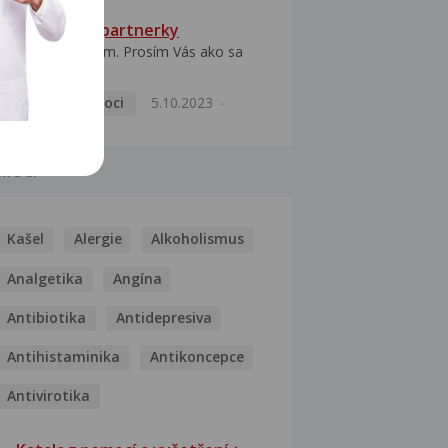
HPV typ 52 u partnerky
Dobrý deň prajem. Prosím Vás ako sa
dá vyliečiť vírus...
Pohlavní nemoci
5.10.2023
MOCI
Kašel
Alergie
Alkoholismus
Analgetika
Angína
Antibiotika
Antidepresiva
Antihistaminika
Antikoncepce
Antivirotika