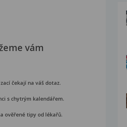
žeme vám
izací čekají na váš dotaz.
nci s chytrým kalendářem.
a ověřené tipy od lékařů.