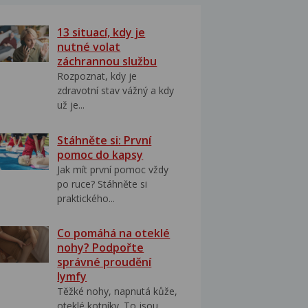
13 situací, kdy je
nutné volat
záchrannou službu
Rozpoznat, kdy je
zdravotní stav vážný a kdy
už je...
Stáhněte si: První
pomoc do kapsy
Jak mít první pomoc vždy
po ruce? Stáhněte si
praktického...
Co pomáhá na oteklé
nohy? Podpořte
správné proudění
lymfy
Těžké nohy, napnutá kůže,
oteklé kotníky. To jsou