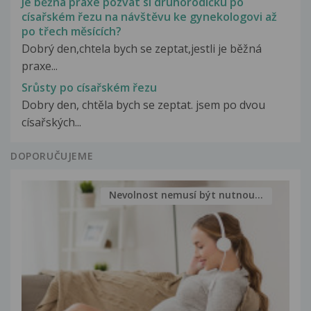
Je běžná praxe pozvat si druhorodičku po
císařském řezu na návštěvu ke gynekologovi až
po třech měsících?
Dobrý den,chtela bych se zeptat,jestli je běžná
praxe...
Srůsty po císařském řezu
Dobry den, chtěla bych se zeptat. jsem po dvou
císařských...
DOPORUČUJEME
Nevolnost nemusí být nutnou...