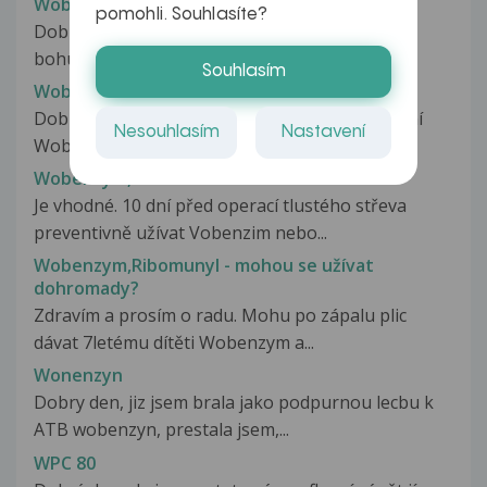
Wobenzym pro regeneraci po zlomenině
pomohli. Souhlasíte?
Dobrý den, můj syn je profesionální hokejista a
bohužel si zlomil zánartní kost.Lékař...
Souhlasím
Wobenzym u zánětů močových cest
Dobrý den, poradil/a byste mi, jaké je dávkování
Nesouhlasím
Nastavení
Wobenzymu při prevenci zánětu...
Wobenzym, Penoxal
Je vhodné. 10 dní před operací tlustého střeva
preventivně užívat Vobenzim nebo...
Wobenzym,Ribomunyl - mohou se užívat
dohromady?
Zdravím a prosím o radu. Mohu po zápalu plic
dávat 7letému dítěti Wobenzym a...
Wonenzyn
Dobry den, jiz jsem brala jako podpurnou lecbu k
ATB wobenzyn, prestala jsem,...
WPC 80