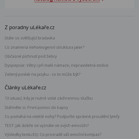
Z poradny uLékaře.cz
Stále se zvětšující bradavka
Co znamená nehomogenní struktura jater?
Občasné píchnutí pod žebry
Dyspepsie: Větry i při malé námaze, nepravidelná stolice
Zelený povlak na jazyku - co to může být?
Články uLékaře.cz
13 situací, kdy je nutné volat záchrannou službu
Stáhněte si: První pomoc do kapsy
Co pomáhá na oteklé nohy? Podpořte správné proudění lymfy
TEST: Jak dobře se vyznáte ve svých emocích?
Výsledky testu EQ: Co prozradil váš emoční kompas?