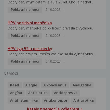
Dobrý den, mým dětem je 18 a 20 let. Chci je nechat...
Pohlavní nemoci
5.10.2023
HPV pozitivní manželka
Dobrý den, manželka po xx letech přivezla z Východu...
Pohlavní nemoci
5.10.2023
HPV typ 52 u partnerky
Dobrý deň prajem. Prosím Vás ako sa dá vyliečiť vírus...
Pohlavní nemoci
5.10.2023
NEMOCI
Kašel
Alergie
Alkoholismus
Analgetika
Angína
Antibiotika
Antidepresiva
Antihistaminika
Antikoncepce
Antivirotika
Katalog nemocí a vyšetření