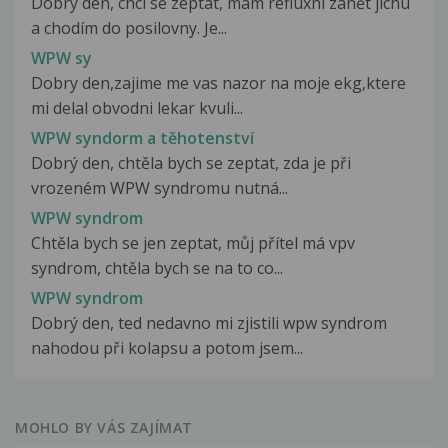
Dobrý den, chci se zeptat, mám refluxní zánět jícnu
a chodím do posilovny. Je...
WPW sy
Dobry den,zajime me vas nazor na moje ekg,ktere
mi delal obvodni lekar kvuli...
WPW syndorm a těhotenství
Dobrý den, chtěla bych se zeptat, zda je při
vrozeném WPW syndromu nutná...
WPW syndrom
Chtěla bych se jen zeptat, můj přítel má vpv
syndrom, chtěla bych se na to co...
WPW syndrom
Dobrý den, ted nedavno mi zjistili wpw syndrom
nahodou při kolapsu a potom jsem...
MOHLO BY VÁS ZAJÍMAT