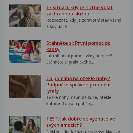
13 situací, kdy je nutné volat
záchrannou službu
Rozpoznat, kdy je zdravotní stav vážný
a kdy už je...
Stáhněte si: První pomoc do
kapsy
Jak mít první pomoc vždy po ruce?
Stáhněte si praktického...
Co pomáhá na oteklé nohy?
Podpořte správné proudění
lymfy
Těžké nohy, napnutá kůže, oteklé
kotníky. To jsou potíže,...
TEST: Jak dobře se vyznáte ve
svých emocích?
Někteří lidé dokážou zachovat klid i ve