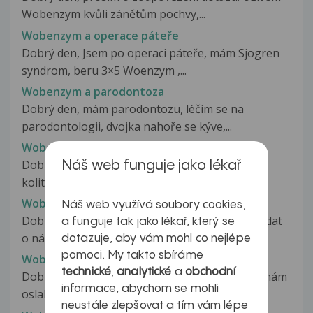
Wobenzym kvůli zánětům pochvy,...
Wobenzym a operace páteře
Dobrý den, Jsem po operaci páteře, mám Sjogren
syndrom, beru 3×5 Woenzym ,...
Wobenzym a parodontoza
Dobrý den, mám parodontozu, léčím se na
parodontologii, dvojka nahoře se kýve,...
Wobenzym a UC
Dobrý večer, přes deset let trpím ulcerozní
Náš web funguje jako lékař
kolitidou, rok a půl jsem brala...
Wobenzym a urychlení vstřebání hematomu
Náš web využívá soubory cookies,
Dobrý den pane doktore, chtěla bych Vás požádat
a funguje tak jako lékař, který se
o názor. 24.08 jsem porodila...
dotazuje, aby vám mohl co nejlépe
pomoci. My takto sbíráme
Wobenzym na infekci a smytí oranžové žluti
technické
,
analytické
a
obchodní
Dobrý den, chtěla bych se jen zeptat, protože mám
informace, abychom se mohli
oslabenou imunitu a dle...
neustále zlepšovat a tím vám lépe