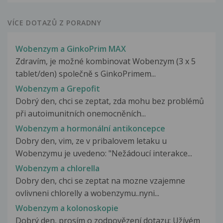
VÍCE DOTAZŮ Z PORADNY
Wobenzym a GinkoPrim MAX
Zdravím, je možné kombinovat Wobenzym (3 x 5
tablet/den) společně s GinkoPrimem...
Wobenzym a Grepofit
Dobrý den, chci se zeptat, zda mohu bez problémů
při autoimunitních onemocněních...
Wobenzym a hormonální antikoncepce
Dobry den, vim, ze v pribalovem letaku u
Wobenzymu je uvedeno: "Nežádoucí interakce...
Wobenzym a chlorella
Dobry den, chci se zeptat na mozne vzajemne
ovlivneni chlorelly a wobenzymu..nyni...
Wobenzym a kolonoskopie
Dobrý den, prosím o zodpovězení dotazu: Užívém