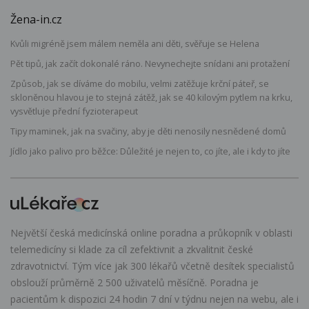
Žena-in.cz
Kvůli migréně jsem málem neměla ani děti, svěřuje se Helena
Pět tipů, jak začít dokonalé ráno. Nevynechejte snídani ani protažení
Způsob, jak se díváme do mobilu, velmi zatěžuje krční páteř, se
skloněnou hlavou je to stejná zátěž, jak se 40 kilovým pytlem na krku,
vysvětluje přední fyzioterapeut
Tipy maminek, jak na svačiny, aby je děti nenosily nesnědené domů
Jídlo jako palivo pro běžce: Důležité je nejen to, co jíte, ale i kdy to jíte
Největší česká medicínská online poradna a průkopník v oblasti
telemedicíny si klade za cíl zefektivnit a zkvalitnit české
zdravotnictví. Tým více jak 300 lékařů včetně desítek specialistů
obslouží průměrně 2 500 uživatelů měsíčně. Poradna je
pacientům k dispozici 24 hodin 7 dní v týdnu nejen na webu, ale i