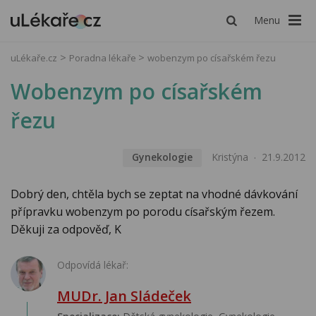
Menu
uLékaře.cz
Poradna lékaře
wobenzym po císařském řezu
Wobenzym po císařském
řezu
Gynekologie
Kristýna
21.9.2012
Dobrý den, chtěla bych se zeptat na vhodné dávkování
přípravku wobenzym po porodu císařským řezem.
Děkuji za odpověď, K
Odpovídá lékař:
MUDr. Jan Sládeček