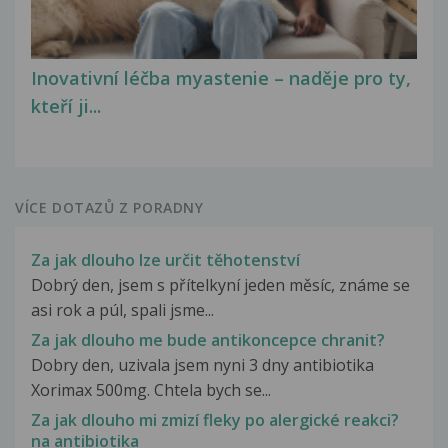
Inovativní léčba myastenie – naděje pro ty,
kteří ji...
VÍCE DOTAZŮ Z PORADNY
Za jak dlouho lze určit těhotenství
Dobrý den, jsem s přítelkyní jeden měsíc, známe se
asi rok a púl, spali jsme...
Za jak dlouho me bude antikoncepce chranit?
Dobry den, uzivala jsem nyni 3 dny antibiotika
Xorimax 500mg. Chtela bych se...
Za jak dlouho mi zmizí fleky po alergické reakci?
na antibiotika