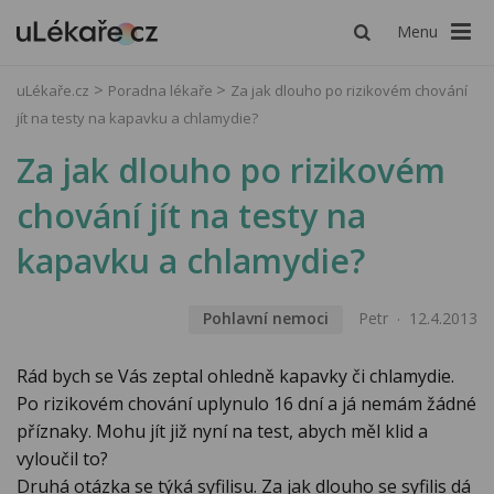
Menu
uLékaře.cz
Poradna lékaře
Za jak dlouho po rizikovém chování
jít na testy na kapavku a chlamydie?
Za jak dlouho po rizikovém
chování jít na testy na
kapavku a chlamydie?
Pohlavní nemoci
Petr
12.4.2013
Rád bych se Vás zeptal ohledně kapavky či chlamydie.
Po rizikovém chování uplynulo 16 dní a já nemám žádné
příznaky. Mohu jít již nyní na test, abych měl klid a
vyloučil to?
Druhá otázka se týká syfilisu. Za jak dlouho se syfilis dá