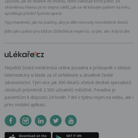
Způsob, jak se díváme do mobilu, velmi zatěžuje krční páteř, se
skloněnou hlavou je to stejná zátěž, jak se 40 kilovým pytlem na krku,
vysvětluje přední fyzioterapeut
Tipy maminek, jak na svačiny, aby je děti nenosily nesnědené domů
Jídlo jako palivo pro běžce: Důležité je nejen to, co jíte, ale i kdy to jíte
Největší česká medicínská online poradna a průkopník v oblasti
telemedicíny si klade za cíl zefektivnit a zkvalitnit české
zdravotnictví. Tým více jak 300 lékařů včetně desítek specialistů
obslouží průměrně 2 500 uživatelů měsíčně. Poradna je
pacientům k dispozici 24 hodin 7 dní v týdnu nejen na webu, ale i
přes mobilní aplikaci.