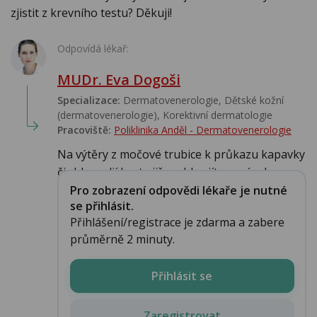
zjistit z krevního testu? Děkuji!
Odpovídá lékař:
MUDr. Eva Dogoši
Specializace:
Dermatovenerologie, Dětské kožní
(dermatovenerologie), Korektivní dermatologie
Pracoviště:
Poliklinika Anděl - Dermatovenerologie
Na výtěry z močové trubice k průkazu kapavky
či chlamydií byste již mohl zajít, na sérolog...
Pro zobrazení odpovědi lékaře je nutné
se přihlásit.
Přihlášení/registrace je zdarma a zabere
průměrně 2 minuty.
Přihlásit se
Zaregistrovat