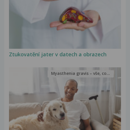
Ztukovatění jater v datech a obrazech
Myasthenia gravis – vše, co...