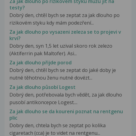
Za jak dlouho po rizikovém styku můžu jít na
testy?
Dobrý den, chtěl bych se zeptat za jak dlouho po
rizikovém styku kdy mám podezření...
Za jak dlouho po vysazeni zeleza se to projevi v
krvi?
Dobry den, syn 1,5 let uzival skoro rok zelezo
(Aktiferrin pak Maltofer). Asi...
Za jak dlouho přijde porod
Dobrý den, chtěl bych se zeptat do jaké doby je
nutné těhotnou ženu nutné dovézt...
Za jak dlouho působí Logest
Dobrý den, potřebovala bych vědět, za jak dlouho
pusobí antikoncepce Logest....
Za jak dlouho se da koureni poznat na rentgenu
plic
Dobry den, chtela bych se zeptat po kolika
cigaretach (cca) je to videt na rentgenu...