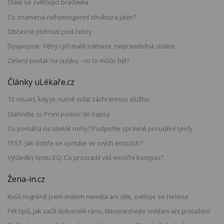
Stále se zvětšující bradavka
Co znamená nehomogenní struktura jater?
Občasné píchnutí pod žebry
Dyspepsie: Větry i při malé námaze, nepravidelná stolice
Zelený povlak na jazyku - co to může být?
Články uLékaře.cz
13 situací, kdy je nutné volat záchrannou službu
Stáhněte si: První pomoc do kapsy
Co pomáhá na oteklé nohy? Podpořte správné proudění lymfy
TEST: Jak dobře se vyznáte ve svých emocích?
Výsledky testu EQ: Co prozradil váš emoční kompas?
Žena-in.cz
Kvůli migréně jsem málem neměla ani děti, svěřuje se Helena
Pět tipů, jak začít dokonalé ráno. Nevynechejte snídani ani protažení