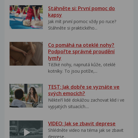
Stáhněte si: První pomoc do
kapsy
Jak mít první pomoc vždy po ruce?
Stáhněte si praktického...
Co pomáhá na oteklé nohy?
Podpořte správné proudění
lymfy
Těžké nohy, napnutá kůže, oteklé
kotníky. To jsou potíže,...
TEST: Jak dobře se vyznáte ve
svých emocích?
Někteří lidé dokážou zachovat klid i ve
vypjatých situacích....
VIDEO: Jak se zbavit deprese
Shlédněte video na téma jak se zbavit
deprese..