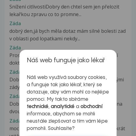
Snížení citlivostiDobry den chtel sem jen přelozit
lekařkou zpravu co to promne...
Záda
dobrý den,já bych měla dotaz mám silné bolesti zad
v oblasti pod lopatkami nekdy...
Záda
Prosím o vysvětlení rentgenového snímku, paní
Náš web funguje jako lékař
doktorka jej založila zpět a jen...
Záda
Náš web využívá soubory cookies,
Dobrý den, již několik let mám problém s bolavými
a funguje tak jako lékař, který se
zády. Vždy to po čase přešlo...
dotazuje, aby vám mohl co nejlépe
Záda
pomoci. My takto sbíráme
Dobrý den, prosím o radu. O víkendu jsem byla na
technické
,
analytické
a
obchodní
dvoudenním semináři hormonální...
informace, abychom se mohli
Záda
neustále zlepšovat a tím vám lépe
moc mě bolí dole v bederní části a nemohu kolikrát
pomohli. Souhlasíte?
vstát i z postele jsou to...