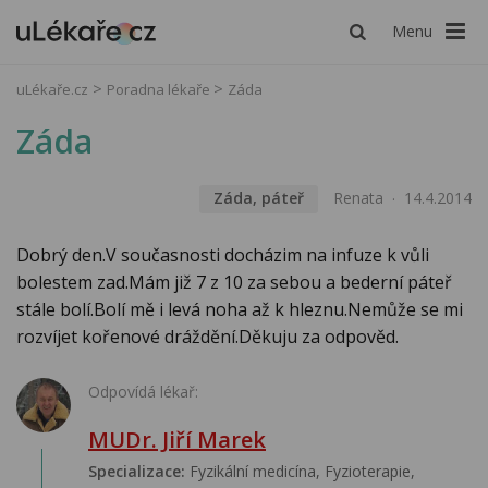
Menu
uLékaře.cz
Poradna lékaře
Záda
Záda
Záda, páteř
Renata
14.4.2014
Dobrý den.V současnosti docházim na infuze k vůli
bolestem zad.Mám již 7 z 10 za sebou a bederní páteř
stále bolí.Bolí mě i levá noha až k hleznu.Nemůže se mi
rozvíjet kořenové dráždění.Děkuju za odpověd.
Odpovídá lékař:
MUDr. Jiří Marek
Specializace:
Fyzikální medicína, Fyzioterapie,