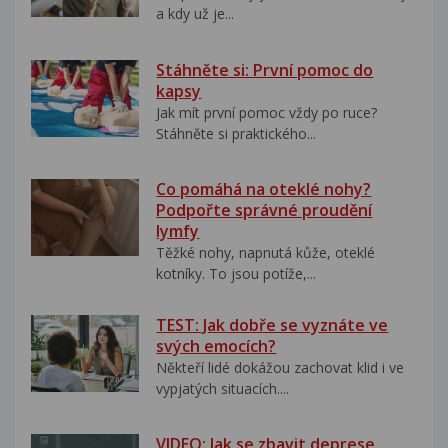
a kdy už je...
Stáhněte si: První pomoc do
kapsy
Jak mít první pomoc vždy po ruce?
Stáhněte si praktického...
Co pomáhá na oteklé nohy?
Podpořte správné proudění
lymfy
Těžké nohy, napnutá kůže, oteklé
kotníky. To jsou potíže,...
TEST: Jak dobře se vyznáte ve
svých emocích?
Někteří lidé dokážou zachovat klid i ve
vypjatých situacích....
VIDEO: Jak se zbavit deprese