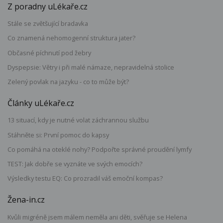
Z poradny uLékaře.cz
Stále se zvětšující bradavka
Co znamená nehomogenní struktura jater?
Občasné píchnutí pod žebry
Dyspepsie: Větry i při malé námaze, nepravidelná stolice
Zelený povlak na jazyku - co to může být?
Články uLékaře.cz
13 situací, kdy je nutné volat záchrannou službu
Stáhněte si: První pomoc do kapsy
Co pomáhá na oteklé nohy? Podpořte správné proudění lymfy
TEST: Jak dobře se vyznáte ve svých emocích?
Výsledky testu EQ: Co prozradil váš emoční kompas?
Žena-in.cz
Kvůli migréně jsem málem neměla ani děti, svěřuje se Helena