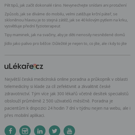
Pět tipů, jak začít dokonalé ráno. Nevynechejte snídani ani protažení
Způsob, jak se díváme do mobilu, velmi zatěžuje krční páteř, se
skloněnou hlavou je to stejná zátěž, jak se 40 kilovým pytlem na krku,
vysvětluje přední fyzioterapeut
Tipy maminek, jak na svačiny, aby je děti nenosily nesnědené domů
Jídlo jako palivo pro běžce: Důležité je nejen to, co jíte, ale i kdy to jíte
Největší česká medicínská online poradna a průkopník v oblasti
telemedicíny si klade za cíl zefektivnit a zkvalitnit české
zdravotnictví. Tým více jak 300 lékařů včetně desítek specialistů
obslouží průměrně 2 500 uživatelů měsíčně. Poradna je
pacientům k dispozici 24 hodin 7 dní v týdnu nejen na webu, ale i
přes mobilní aplikaci.