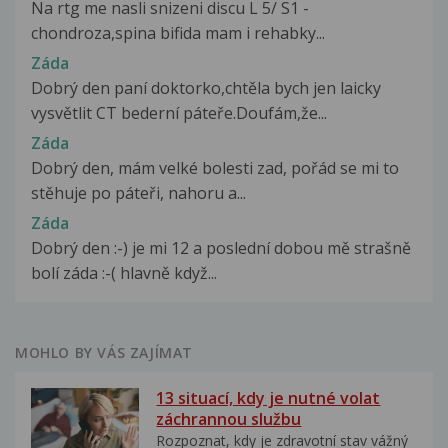
Na rtg me nasli snizeni discu L 5/ S1 -
chondroza,spina bifida mam i rehabky...
Záda
Dobrý den paní doktorko,chtěla bych jen laicky
vysvětlit CT bederní páteře.Doufám,že...
Záda
Dobrý den, mám velké bolesti zad, pořád se mi to
stěhuje po páteři, nahoru a...
Záda
Dobrý den :-) je mi 12 a poslední dobou mě strašně
bolí záda :-( hlavně když...
MOHLO BY VÁS ZAJÍMAT
13 situací, kdy je nutné volat
záchrannou službu
Rozpoznat, kdy je zdravotní stav vážný