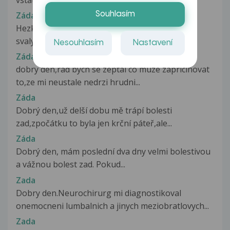
Záda
Souhlasím
Hezký den,chtěla by jsem se vás zeptat bolí mě
svaly na zádech pod lopatkami...
Nesouhlasím
Nastavení
Záda
dobry den,rád bych se zeptal co muze zapricinovat
to,ze mi neustale nedrzi hrudni...
Záda
Dobrý den,už delší dobu mě trápí bolesti
zad,zpočátku to byla jen krční páteř,ale...
Záda
Dobrý den, mám poslední dva dny velmi bolestivou
a vážnou bolest zad. Pokud...
Zada
Dobry den.Neurochirurg mi diagnostikoval
onemocneni lumbalnich a jinych meziobratlovych...
Zada