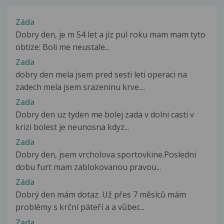
Záda
Dobry den, je m 54 let a jiz pul roku mam mam tyto
obtize: Boli me neustale...
Zada
dobry den mela jsem pred sesti leti operaci na
zadech mela jsem srazeninu krve....
Zada
Dobry den uz tyden me bolej zada v dolni casti v
krizi bolest je neunosna kdyz...
Zada
Dobry den, jsem vrcholova sportovkine.Posledni
dobu furt mam zablokovanou pravou...
Záda
Dobrý den mám dotaz. Už přes 7 měsíců mám
problémy s krční páteří a a vůbec...
Zada