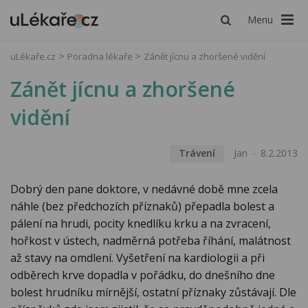
Menu
uLékaře.cz
Poradna lékaře
Zánět jícnu a zhoršené vidění
Zánět jícnu a zhoršené
vidění
Trávení
Jan
8.2.2013
Dobrý den pane doktore, v nedávné době mne zcela
náhle (bez předchozích příznaků) přepadla bolest a
pálení na hrudi, pocity knedlíku krku a na zvracení,
hořkost v ústech, nadměrná potřeba říhání, malátnost
až stavy na omdlení. Vyšetření na kardiologii a při
odběrech krve dopadla v pořádku, do dnešního dne
bolest hrudníku mírnější, ostatní příznaky zůstávají. Dle