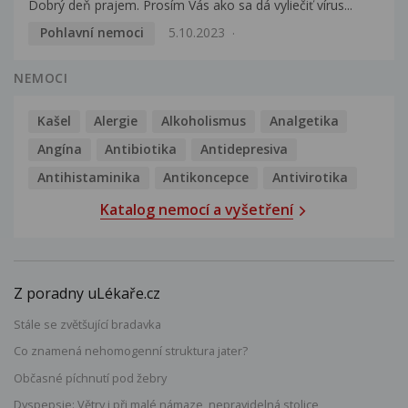
Dobrý deň prajem. Prosím Vás ako sa dá vyliečiť vírus...
Pohlavní nemoci
5.10.2023
NEMOCI
Kašel
Alergie
Alkoholismus
Analgetika
Angína
Antibiotika
Antidepresiva
Antihistaminika
Antikoncepce
Antivirotika
Katalog nemocí a vyšetření
Z poradny uLékaře.cz
Stále se zvětšující bradavka
Co znamená nehomogenní struktura jater?
Občasné píchnutí pod žebry
Dyspepsie: Větry i při malé námaze, nepravidelná stolice