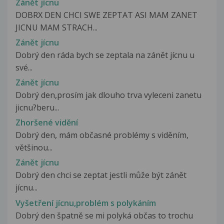
Zánět jícnu
DOBRX DEN CHCI SWE ZEPTAT ASI MAM ZANET
JICNU MAM STRACH...
Zánět jícnu
Dobrý den ráda bych se zeptala na zánět jícnu u
své...
Zánět jícnu
Dobrý den,prosím jak dlouho trva vyleceni zanetu
jicnu?beru...
Zhoršené vidění
Dobrý den, mám občasné problémy s viděním,
většinou...
Zánět jícnu
Dobrý den chci se zeptat jestli může být zánět
jícnu...
Vyšetření jícnu,problém s polykáním
Dobrý den špatně se mi polyká občas to trochu