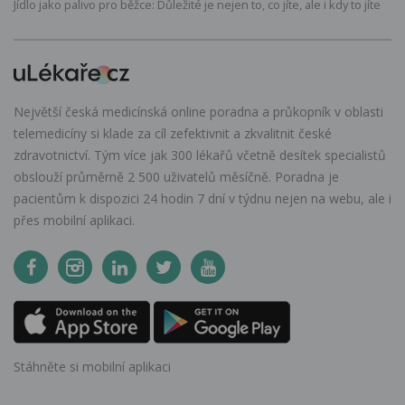
Jídlo jako palivo pro běžce: Důležité je nejen to, co jíte, ale i kdy to jíte
Největší česká medicínská online poradna a průkopník v oblasti
telemedicíny si klade za cíl zefektivnit a zkvalitnit české
zdravotnictví. Tým více jak 300 lékařů včetně desítek specialistů
obslouží průměrně 2 500 uživatelů měsíčně. Poradna je
pacientům k dispozici 24 hodin 7 dní v týdnu nejen na webu, ale i
přes mobilní aplikaci.
Stáhněte si mobilní aplikaci