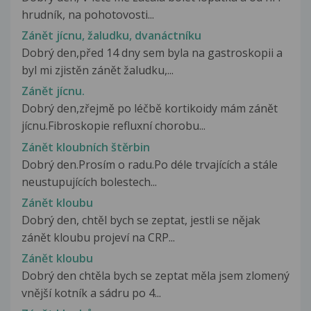
hrudník, na pohotovosti...
Zánět jícnu, žaludku, dvanáctníku
Dobrý den,před 14 dny sem byla na gastroskopii a
byl mi zjistěn zánět žaludku,...
Zánět jícnu.
Dobrý den,zřejmě po léčbě kortikoidy mám zánět
jícnu.Fibroskopie refluxní chorobu...
Zánět kloubních štěrbin
Dobrý den.Prosím o radu.Po déle trvajících a stále
neustupujících bolestech...
Zánět kloubu
Dobrý den, chtěl bych se zeptat, jestli se nějak
zánět kloubu projeví na CRP...
Zánět kloubu
Dobrý den chtěla bych se zeptat měla jsem zlomený
vnější kotník a sádru po 4...