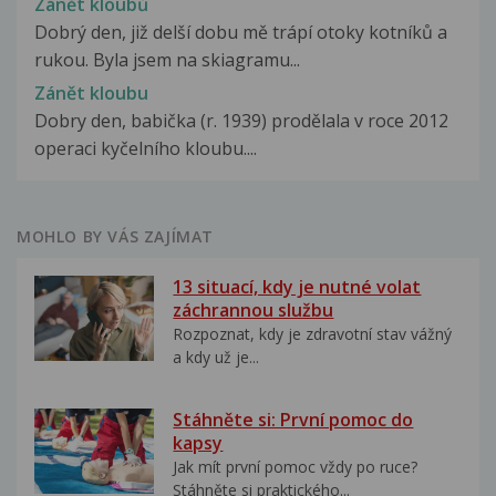
Zánět kloubů
Dobrý den, již delší dobu mě trápí otoky kotníků a
rukou. Byla jsem na skiagramu...
Zánět kloubu
Dobry den, babička (r. 1939) prodělala v roce 2012
operaci kyčelního kloubu....
MOHLO BY VÁS ZAJÍMAT
13 situací, kdy je nutné volat
záchrannou službu
Rozpoznat, kdy je zdravotní stav vážný
a kdy už je...
Stáhněte si: První pomoc do
kapsy
Jak mít první pomoc vždy po ruce?
Stáhněte si praktického...