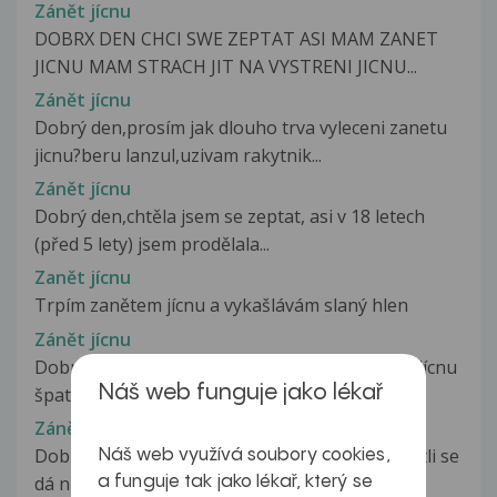
Zánět jícnu
DOBRX DEN CHCI SWE ZEPTAT ASI MAM ZANET
JICNU MAM STRACH JIT NA VYSTRENI JICNU...
Zánět jícnu
Dobrý den,prosím jak dlouho trva vyleceni zanetu
jicnu?beru lanzul,uzivam rakytnik...
Zánět jícnu
Dobrý den,chtěla jsem se zeptat, asi v 18 letech
(před 5 lety) jsem prodělala...
Zanět jícnu
Trpím zanětem jícnu a vykašlávám slaný hlen
Zánět jícnu
Dobrý den chci se zeptat jestli může být zánět jícnu
Náš web funguje jako lékař
špatně polykání uviznuti...
Zánět jícnu 2.st
Dobrý den, chtěl bych se prosím Vás zeptat jestli se
Náš web využívá soubory cookies,
dá nějak poznat, že se...
a funguje tak jako lékař, který se