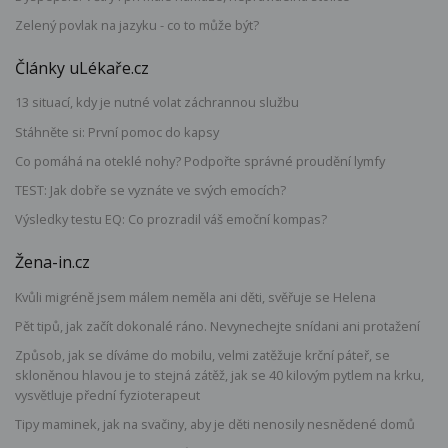
Zelený povlak na jazyku - co to může být?
Články uLékaře.cz
13 situací, kdy je nutné volat záchrannou službu
Stáhněte si: První pomoc do kapsy
Co pomáhá na oteklé nohy? Podpořte správné proudění lymfy
TEST: Jak dobře se vyznáte ve svých emocích?
Výsledky testu EQ: Co prozradil váš emoční kompas?
Žena-in.cz
Kvůli migréně jsem málem neměla ani děti, svěřuje se Helena
Pět tipů, jak začít dokonalé ráno. Nevynechejte snídani ani protažení
Způsob, jak se díváme do mobilu, velmi zatěžuje krční páteř, se
skloněnou hlavou je to stejná zátěž, jak se 40 kilovým pytlem na krku,
vysvětluje přední fyzioterapeut
Tipy maminek, jak na svačiny, aby je děti nenosily nesnědené domů