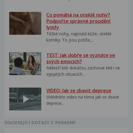
Co pomáhá na oteklé nohy?
Podpořte správné proudění
lymfy
Těžké nohy, napnutá kůže, oteklé
kotníky. To jsou potíže,...
TEST: Jak dobře se vyznáte ve
svých emocích?
Někteří lidé dokážou zachovat klid i ve
vypjatých situacích....
VIDEO: Jak se zbavit deprese
Shlédněte video na téma jak se zbavit
deprese..
SOUVISEJÍCÍ DOTAZY Z PORADNY