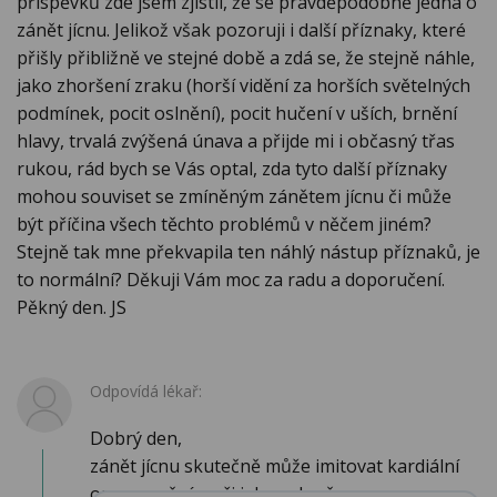
příspěvků zde jsem zjistil, že se pravděpodobně jedná o
zánět jícnu. Jelikož však pozoruji i další příznaky, které
přišly přibližně ve stejné době a zdá se, že stejně náhle,
jako zhoršení zraku (horší vidění za horších světelných
podmínek, pocit oslnění), pocit hučení v uších, brnění
hlavy, trvalá zvýšená únava a přijde mi i občasný třas
rukou, rád bych se Vás optal, zda tyto další příznaky
mohou souviset se zmíněným zánětem jícnu či může
být příčina všech těchto problémů v něčem jiném?
Stejně tak mne překvapila ten náhlý nástup příznaků, je
to normální? Děkuji Vám moc za radu a doporučení.
Pěkný den. JS
Odpovídá lékař:
Dobrý den,
zánět jícnu skutečně může imitovat kardiální
onemocnění a při jeho vylouče...