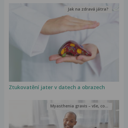
Jak na zdravá játra?
Ztukovatění jater v datech a obrazech
Myasthenia gravis – vše, co...