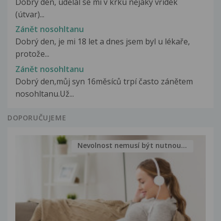
Dobrý den, udělal se mi v krku nějaký vřídek
(útvar)...
Zánět nosohltanu
Dobrý den, je mi 18 let a dnes jsem byl u lékaře,
protože...
Zánět nosohltanu
Dobrý den,můj syn 16měsíců trpí často zánětem
nosohltanu.Už...
DOPORUČUJEME
Nevolnost nemusí být nutnou...