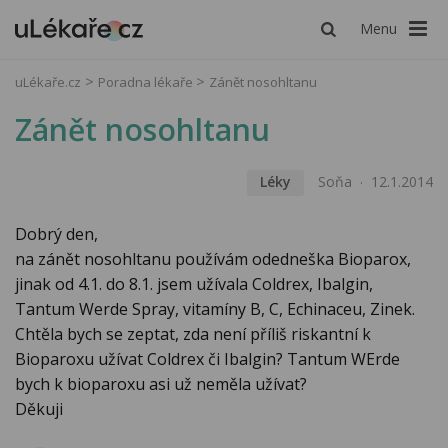
Menu
uLékaře.cz
Poradna lékaře
Zánět nosohltanu
Zánět nosohltanu
Léky
Soňa
12.1.2014
Dobrý den,
na zánět nosohltanu používám odedneška Bioparox,
jinak od 4.1. do 8.1. jsem užívala Coldrex, Ibalgin,
Tantum Werde Spray, vitamíny B, C, Echinaceu, Zinek.
Chtěla bych se zeptat, zda není příliš riskantní k
Bioparoxu užívat Coldrex či Ibalgin? Tantum WErde
bych k bioparoxu asi už neměla užívat?
Děkuji