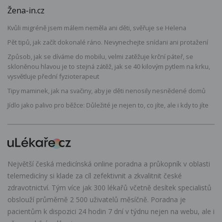
Žena-in.cz
Kvůli migréně jsem málem neměla ani děti, svěřuje se Helena
Pět tipů, jak začít dokonalé ráno. Nevynechejte snídani ani protažení
Způsob, jak se díváme do mobilu, velmi zatěžuje krční páteř, se
skloněnou hlavou je to stejná zátěž, jak se 40 kilovým pytlem na krku,
vysvětluje přední fyzioterapeut
Tipy maminek, jak na svačiny, aby je děti nenosily nesnědené domů
Jídlo jako palivo pro běžce: Důležité je nejen to, co jíte, ale i kdy to jíte
Největší česká medicínská online poradna a průkopník v oblasti
telemedicíny si klade za cíl zefektivnit a zkvalitnit české
zdravotnictví. Tým více jak 300 lékařů včetně desítek specialistů
obslouží průměrně 2 500 uživatelů měsíčně. Poradna je
pacientům k dispozici 24 hodin 7 dní v týdnu nejen na webu, ale i