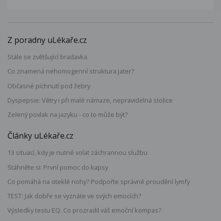
Z poradny uLékaře.cz
Stále se zvětšující bradavka
Co znamená nehomogenní struktura jater?
Občasné píchnutí pod žebry
Dyspepsie: Větry i při malé námaze, nepravidelná stolice
Zelený povlak na jazyku - co to může být?
Články uLékaře.cz
13 situací, kdy je nutné volat záchrannou službu
Stáhněte si: První pomoc do kapsy
Co pomáhá na oteklé nohy? Podpořte správné proudění lymfy
TEST: Jak dobře se vyznáte ve svých emocích?
Výsledky testu EQ: Co prozradil váš emoční kompas?