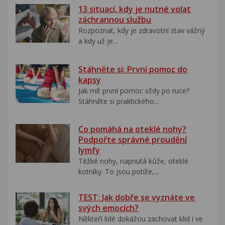
13 situací, kdy je nutné volat
záchrannou službu
Rozpoznat, kdy je zdravotní stav vážný
a kdy už je...
Stáhněte si: První pomoc do
kapsy
Jak mít první pomoc vždy po ruce?
Stáhněte si praktického...
Co pomáhá na oteklé nohy?
Podpořte správné proudění
lymfy
Těžké nohy, napnutá kůže, oteklé
kotníky. To jsou potíže,...
TEST: Jak dobře se vyznáte ve
svých emocích?
Někteří lidé dokážou zachovat klid i ve