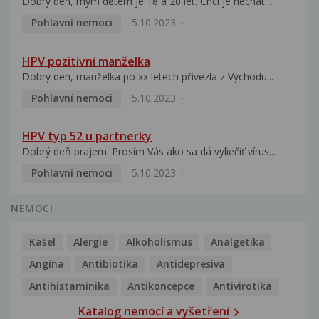
Dobrý den, mým dětem je 18 a 20 let. Chci je nechat...
Pohlavní nemoci
5.10.2023
HPV pozitivní manželka
Dobrý den, manželka po xx letech přivezla z Východu...
Pohlavní nemoci
5.10.2023
HPV typ 52 u partnerky
Dobrý deň prajem. Prosím Vás ako sa dá vyliečiť vírus...
Pohlavní nemoci
5.10.2023
NEMOCI
Kašel
Alergie
Alkoholismus
Analgetika
Angína
Antibiotika
Antidepresiva
Antihistaminika
Antikoncepce
Antivirotika
Katalog nemocí a vyšetření