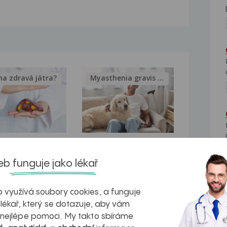
na zdravá játra?
Myasthenia gravis – vše, co...
kovatění
Inovativní
b funguje jako lékař
r v datech a
léčba
azech
myastenie –
 využívá soubory cookies, a funguje
naděje pro ty,
 lékař, který se dotazuje, aby vám
 nejlépe pomoci. My takto sbíráme
kteří ji...