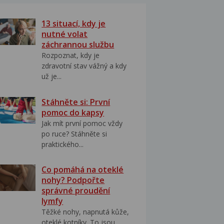
13 situací, kdy je
nutné volat
záchrannou službu
Rozpoznat, kdy je
zdravotní stav vážný a kdy
už je...
Stáhněte si: První
pomoc do kapsy
Jak mít první pomoc vždy
po ruce? Stáhněte si
praktického...
Co pomáhá na oteklé
nohy? Podpořte
správné proudění
lymfy
Těžké nohy, napnutá kůže,
oteklé kotníky. To jsou