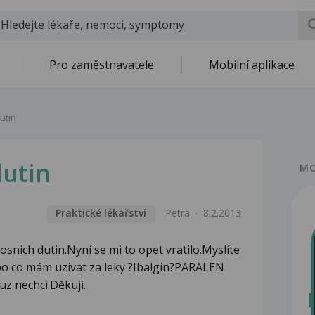
Pro zaměstnavatele
Mobilní aplikace
utin
dutin
MO
Praktické lékařství
Petra
8.2.2013
nich dutin.Nyní se mi to opet vratilo.Myslíte
 co mám uzivat za leky ?Ibalgin?PARALEN
uz nechci.Děkuji.