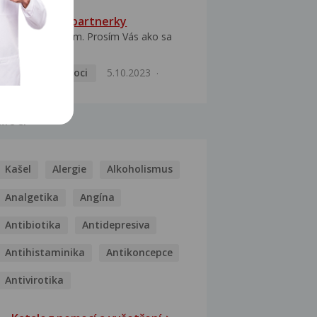
HPV typ 52 u partnerky
Dobrý deň prajem. Prosím Vás ako sa
dá vyliečiť vírus...
Pohlavní nemoci
5.10.2023
MOCI
Kašel
Alergie
Alkoholismus
Analgetika
Angína
Antibiotika
Antidepresiva
Antihistaminika
Antikoncepce
Antivirotika