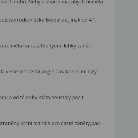
ních dutin. Nebyla snad zima, abych neměla...
užívám odedneška Bioparox, jinak od 4.1.
dcera měla na začátku týdne lehký zánět
la velké množství angín a nakonec mi byly
odu a od té doby mám neustálý pocit
traněny krční mandle pro časté záněty,pak...