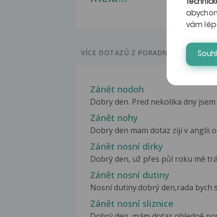
technick
abychom
vám lép
VÍCE DOTAZŮ Z PORADNY
Souh
Zánět nodoh
Dobry den. Pred nekolika dny jsem n
Zánět nohy
Dobry den mam dotaz ziji v anglii o
Zánět nosní dírky
Dobrý den, už přes půl roku mě trápí
Zánět nosní dutiny
Nosní dutiny.dobrý den,rada bych se
Zánět nosní sliznice
Dobrý den, mám dotaz ohledně nosn