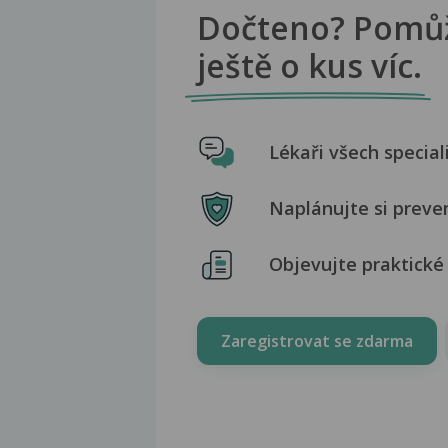
Dočteno? Pomů
ještě o kus víc.
Lékaři všech special
Naplánujte si preve
Objevujte praktické 
Zaregistrovat se zdarma