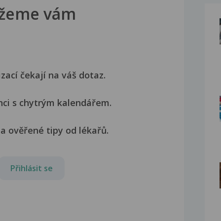
žeme vám
izací čekají na váš dotaz.
nci s chytrým kalendářem.
a ověřené tipy od lékařů.
Přihlásit se