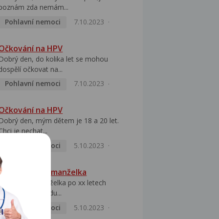
poznám zda nemám...
Pohlavní nemoci
7.10.2023
Očkování na HPV
Dobrý den, do kolika let se mohou
dospělí očkovat na...
Pohlavní nemoci
7.10.2023
Očkování na HPV
Dobrý den, mým dětem je 18 a 20 let.
Chci je nechat...
Pohlavní nemoci
5.10.2023
HPV pozitivní manželka
Dobrý den, manželka po xx letech
přivezla z Východu...
Pohlavní nemoci
5.10.2023