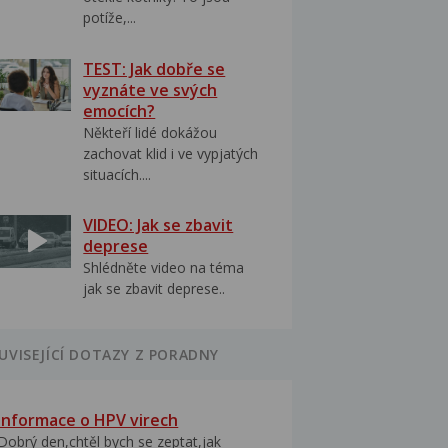
potíže,...
TEST: Jak dobře se
vyznáte ve svých
emocích?
Někteří lidé dokážou
zachovat klid i ve vypjatých
situacích....
VIDEO: Jak se zbavit
deprese
Shlédněte video na téma
jak se zbavit deprese..
UVISEJÍCÍ DOTAZY Z PORADNY
Informace o HPV virech
Dobrý den,chtěl bych se zeptat,jak