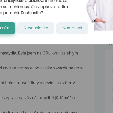
é
,
analytické
a
obchodní
informace,
 se mohli neustále zlepšovat a tím
e pomohli. Souhlasíte?
lasím
Nesouhlasím
Nastavení
NE
astydla. Byla jsem na ORL kvuli zalehlym...
d ctvrtka me zacal bolet ukazovacek na noze...
 bolest nosní dírky a nevím, co s tím. V...
 zeptala na vás názor.přítel již téměř rok...
í sliznice. Už asi 3 roky mám problémy s