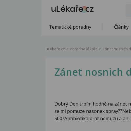
Tematické poradny
Články
uLékaře.cz
Poradna lékaře
Zánet nosnich d
Zánet nosnich 
Dobrý Den trpím hodně na zánet nos
ze mi pomuze nasonex spray??Nebo
500?Antibiotika brát nemuzu a ani 