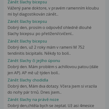
Zánět šlachy bicepsu
Vážený pane doktore, v pravém ramenním kloubu
mi byl diagostikován zánět...
Zánět šlachy bicepsu
Dobrý den, prosím o odpověď ohledně dlouhé
šlachy bicepsu: po přetížení/cvičení...
Zánět šlachy bicepsu
Dobrý den, už 2 roky mám v rameni M 752
tendinitis bicipitalis. Někdy to bolí...
Zánět šlachy či jejího úponu
Dobrý den. Mám problém s achillovou patou (dále
jen AP). AP mě už týden bolí...
Zánět šlachy chodidla
Dobrý den, Mám dva dotazy. Včera jsem si vrazila
do nohy pár trnů. Dnes jsem...
Zánět šlachy na právě noze
Dobrý den,chtěla bych se zeptat. Už asi 4mesice