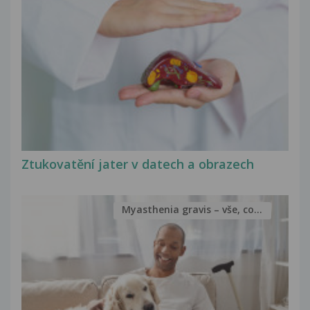
Ztukovatění jater v datech a obrazech
Myasthenia gravis – vše, co...