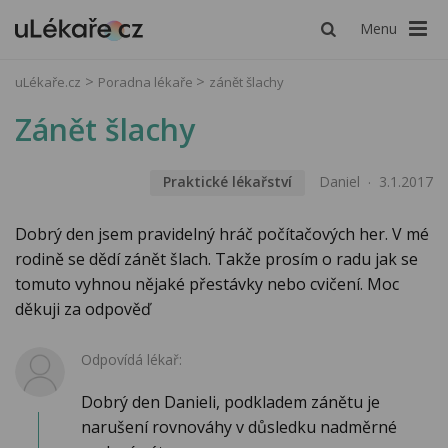
Menu
uLékaře.cz
Poradna lékaře
zánět šlachy
Zánět šlachy
Praktické lékařství
Daniel
3.1.2017
Dobrý den jsem pravidelný hráč počítačových her. V mé
rodině se dědí zánět šlach. Takže prosím o radu jak se
tomuto vyhnou nějaké přestávky nebo cvičení. Moc
děkuji za odpověď
Odpovídá lékař:
Dobrý den Danieli, podkladem zánětu je
narušení rovnováhy v důsledku nadměrné