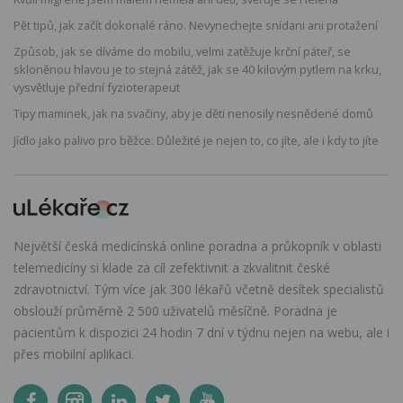
Pět tipů, jak začít dokonalé ráno. Nevynechejte snídani ani protažení
Způsob, jak se díváme do mobilu, velmi zatěžuje krční páteř, se
skloněnou hlavou je to stejná zátěž, jak se 40 kilovým pytlem na krku,
vysvětluje přední fyzioterapeut
Tipy maminek, jak na svačiny, aby je děti nenosily nesnědené domů
Jídlo jako palivo pro běžce: Důležité je nejen to, co jíte, ale i kdy to jíte
Největší česká medicínská online poradna a průkopník v oblasti
telemedicíny si klade za cíl zefektivnit a zkvalitnit české
zdravotnictví. Tým více jak 300 lékařů včetně desítek specialistů
obslouží průměrně 2 500 uživatelů měsíčně. Poradna je
pacientům k dispozici 24 hodin 7 dní v týdnu nejen na webu, ale i
přes mobilní aplikaci.