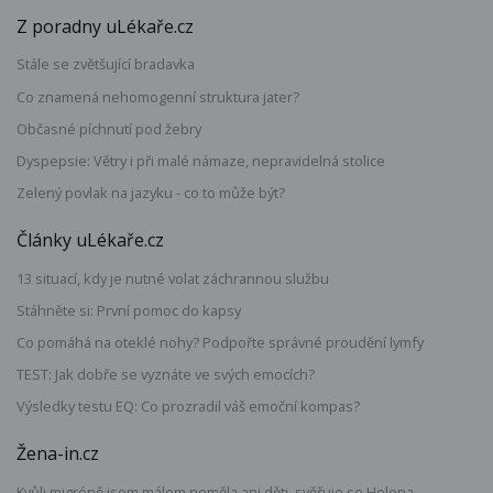
Z poradny uLékaře.cz
Stále se zvětšující bradavka
Co znamená nehomogenní struktura jater?
Občasné píchnutí pod žebry
Dyspepsie: Větry i při malé námaze, nepravidelná stolice
Zelený povlak na jazyku - co to může být?
Články uLékaře.cz
13 situací, kdy je nutné volat záchrannou službu
Stáhněte si: První pomoc do kapsy
Co pomáhá na oteklé nohy? Podpořte správné proudění lymfy
TEST: Jak dobře se vyznáte ve svých emocích?
Výsledky testu EQ: Co prozradil váš emoční kompas?
Žena-in.cz
Kvůli migréně jsem málem neměla ani děti, svěřuje se Helena