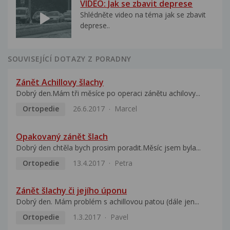
VIDEO: Jak se zbavit deprese
Shlédněte video na téma jak se zbavit
deprese..
SOUVISEJÍCÍ DOTAZY Z PORADNY
Zánět Achillovy šlachy
Dobrý den.Mám tři měsíce po operaci zánětu achilovy...
Ortopedie
26.6.2017
Marcel
Opakovaný zánět šlach
Dobrý den chtěla bych prosim poradit.Měsíc jsem byla...
Ortopedie
13.4.2017
Petra
Zánět šlachy či jejího úponu
Dobrý den. Mám problém s achillovou patou (dále jen...
Ortopedie
1.3.2017
Pavel