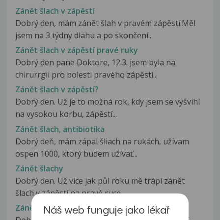
Zánět šlach v zápěstí
Dobrý den, mám zánět šlah v pravém zápěstí.Měl
jsem na 3 týdny dlahu a po skončení...
Zánět šlach v zápěstí pravé ruky
Dobrý den pane Doktore, 12.3. jsem byla na
chirurrgii pro bolesti pravého zápěstí...
Zánět šlach v zápěstí?
Dobrý den. Už je to možná rok, kdy jsem se vyšvihl
na vysokou korbu, zápěstí...
Zánět šlach, antibiotika
Dobrý deň, mám zápal šliach na rukách, užívam
ospen 1000, ktorý budem užívať...
Zánět šlachy
Dobrý den. Už více jak půl roku mě trápí zánět
šlach v zápěstí na pravé ruce...
Zánět šlachy
Náš web funguje jako lékař