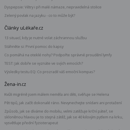
Dyspepsie: Větry i při malé námaze, nepravidelná stolice
Zelený povlak na jazyku - co to může být?
Články uLékaře.cz
13 situací, kdy je nutné volat záchrannou službu
Stáhněte si: První pomoc do kapsy
Co pomáhá na oteklé nohy? Podpořte správné proudění lymfy
TEST: Jak dobře se vyznáte ve svých emocích?
Výsledky testu EQ: Co prozradil váš emoční kompas?
Žena-in.cz
Kvůli migréně jsem málem neměla ani děti, svěřuje se Helena
Pět tipů, jak začít dokonalé ráno. Nevynechejte snídani ani protažení
Způsob, jak se díváme do mobilu, velmi zatěžuje krční páteř, se
skloněnou hlavou je to stejná zátěž, jak se 40 kilovým pytlem na krku,
vysvětluje přední fyzioterapeut