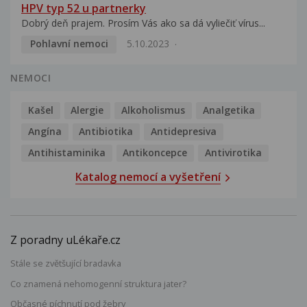
HPV typ 52 u partnerky
Dobrý deň prajem. Prosím Vás ako sa dá vyliečiť vírus...
Pohlavní nemoci
5.10.2023
NEMOCI
Kašel
Alergie
Alkoholismus
Analgetika
Angína
Antibiotika
Antidepresiva
Antihistaminika
Antikoncepce
Antivirotika
Katalog nemocí a vyšetření
Z poradny uLékaře.cz
Stále se zvětšující bradavka
Co znamená nehomogenní struktura jater?
Občasné píchnutí pod žebry