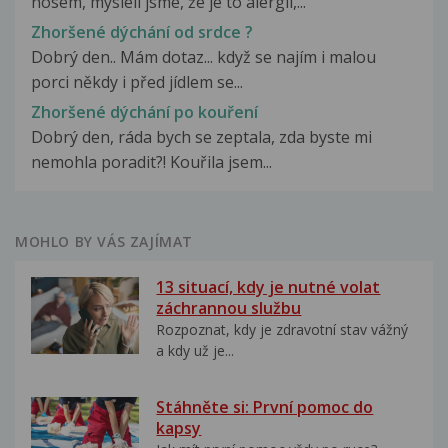
nosem, mysleli jsme, že je to alergií,...
Zhoršené dýchání od srdce ?
Dobrý den.. Mám dotaz... když se najím i malou
porci někdy i před jídlem se...
Zhoršené dýchání po kouření
Dobrý den, ráda bych se zeptala, zda byste mi
nemohla poradit?! Kouřila jsem...
MOHLO BY VÁS ZAJÍMAT
13 situací, kdy je nutné volat
záchrannou službu
Rozpoznat, kdy je zdravotní stav vážný
a kdy už je...
Stáhněte si: První pomoc do
kapsy