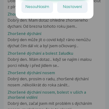
Dobrý Den trápí mě únava, nemůžu se nadechnout
z plných plic, dále mě trápí...
Nesouhlasím
Nastavení
Zhoršené dýchání
Dobry den. Mam dotaz ohledne zhorseneho
dychani. Od brezna tohoto roku jsem...
Zhoršené dýchání
Dobrý den může jít o covid když ráno nemůžu
dýchat čím dál víc a byl jsem očkovaný...
Zhoršené dýchání a bolest žaludku
Dobrý den.. Mám dotaz... když se najím i malou
porci někdy i před jídlem se...
Zhoršené dýchání nosem
Dobrý den, prosím o radu, zhoršené dýchání
nosem ..několikrát do roka zánět...
Zhoršené dýchání nosem, bolest v uších a
zhoršené vidění
Dobrý den, začal jsem mít problém s dýcháním