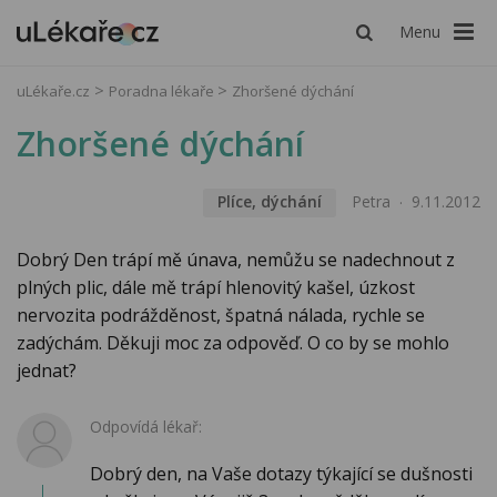
Menu
uLékaře.cz
Poradna lékaře
Zhoršené dýchání
Zhoršené dýchání
Plíce, dýchání
Petra
9.11.2012
Dobrý Den trápí mě únava, nemůžu se nadechnout z
plných plic, dále mě trápí hlenovitý kašel, úzkost
nervozita podrážděnost, špatná nálada, rychle se
zadýchám. Děkuji moc za odpověď. O co by se mohlo
jednat?
Odpovídá lékař:
Dobrý den, na Vaše dotazy týkající se dušnosti