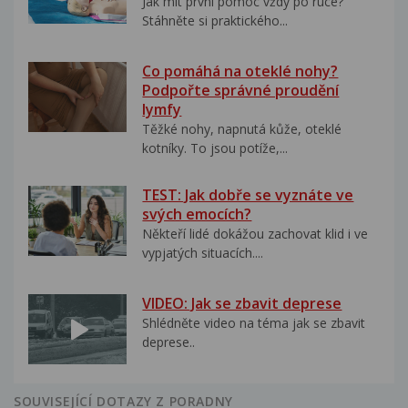
Jak mít první pomoc vždy po ruce?
Stáhněte si praktického...
Co pomáhá na oteklé nohy?
Podpořte správné proudění
lymfy
Těžké nohy, napnutá kůže, oteklé
kotníky. To jsou potíže,...
TEST: Jak dobře se vyznáte ve
svých emocích?
Někteří lidé dokážou zachovat klid i ve
vypjatých situacích....
VIDEO: Jak se zbavit deprese
Shlédněte video na téma jak se zbavit
deprese..
SOUVISEJÍCÍ DOTAZY Z PORADNY