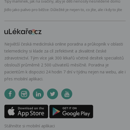
Tipy maminek, jak na svačiny, aby je děti nenosily nesnědené domů
Jídlo jako palivo pro běžce: Důležité je nejen to, co jíte, ale i kdy to jíte
Největší česká medicínská online poradna a průkopník v oblasti
telemedicíny si klade za cíl zefektivnit a zkvalitnit české
zdravotnictví. Tým více jak 300 lékařů včetně desítek specialistů
obslouží průměrně 2 500 uživatelů měsíčně. Poradna je
pacientům k dispozici 24 hodin 7 dní v týdnu nejen na webu, ale i
přes mobilní aplikaci.
Stáhněte si mobilní aplikaci