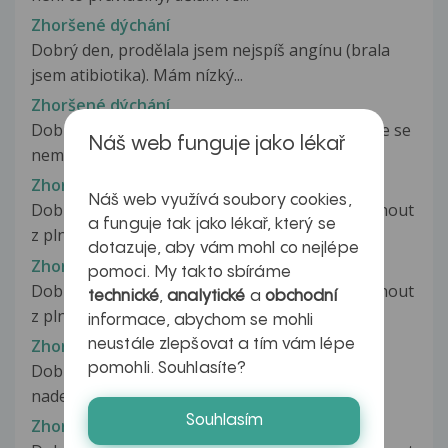
Zhoršené dýchání
Dobrý den, prodělala jsem nejspíš angínu (brala
jsem atibiotika). Mám nízký...
Zhoršené dýchání
Dobrý Den, chtěla bych se zeptat trápí mě to, že se
Náš web funguje jako lékař
nemůžu nadechnout z plných...
Zhoršené dýchání
Náš web využívá soubory cookies,
Dobrý Den trápí mě únava, nemůžu se nadechnout
a funguje tak jako lékař, který se
z plných plic, dále mě trápí...
dotazuje, aby vám mohl co nejlépe
Zhoršené dýchání
pomoci. My takto sbíráme
Dobrý Den trápí mě únava, nemůžu se nadechnout
technické
,
analytické
a
obchodní
z plných plic, dále mě trápí...
informace, abychom se mohli
Zhoršené dýchání
neustále zlepšovat a tím vám lépe
pomohli. Souhlasíte?
Dobrý den. Trápí mě únava, nemůžu se
nadechnout z plných plic, dále mě trápí...
Souhlasím
Zhoršené dýchání