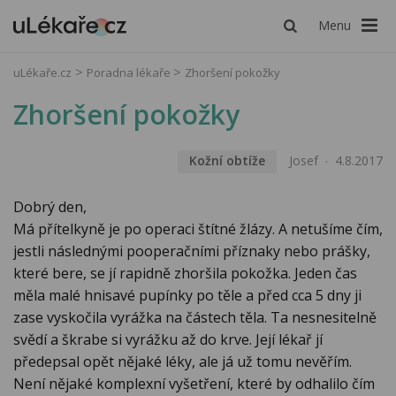
Menu
uLékaře.cz
Poradna lékaře
Zhoršení pokožky
Zhoršení pokožky
Kožní obtíže
Josef
4.8.2017
Dobrý den,
Má přítelkyně je po operaci štítné žlázy. A netušíme čím,
jestli následnými pooperačními příznaky nebo prášky,
které bere, se jí rapidně zhoršila pokožka. Jeden čas
měla malé hnisavé pupínky po těle a před cca 5 dny ji
zase vyskočila vyrážka na částech těla. Ta nesnesitelně
svědí a škrabe si vyrážku až do krve. Její lékař jí
předepsal opět nějaké léky, ale já už tomu nevěřím.
Není nějaké komplexní vyšetření, které by odhalilo čím