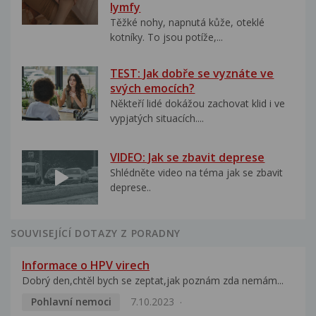
lymfy
Těžké nohy, napnutá kůže, oteklé
kotníky. To jsou potíže,...
TEST: Jak dobře se vyznáte ve
svých emocích?
Někteří lidé dokážou zachovat klid i ve
vypjatých situacích....
VIDEO: Jak se zbavit deprese
Shlédněte video na téma jak se zbavit
deprese..
SOUVISEJÍCÍ DOTAZY Z PORADNY
Informace o HPV virech
Dobrý den,chtěl bych se zeptat,jak poznám zda nemám...
Pohlavní nemoci
7.10.2023