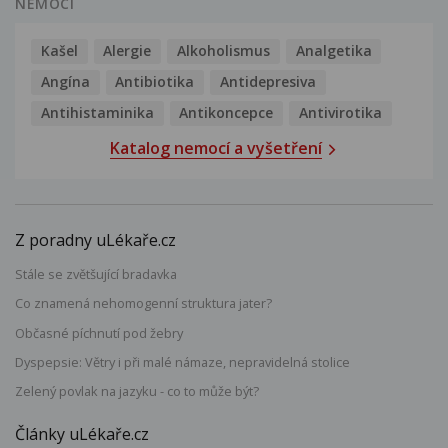
NEMOCI
Kašel
Alergie
Alkoholismus
Analgetika
Angína
Antibiotika
Antidepresiva
Antihistaminika
Antikoncepce
Antivirotika
Katalog nemocí a vyšetření
Z poradny uLékaře.cz
Stále se zvětšující bradavka
Co znamená nehomogenní struktura jater?
Občasné píchnutí pod žebry
Dyspepsie: Větry i při malé námaze, nepravidelná stolice
Zelený povlak na jazyku - co to může být?
Články uLékaře.cz