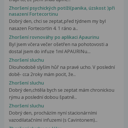
Zhoršení psychických potíží(panika, úzskost )při
nasazení Fortecortinu
Dobrý den, chci se zeptat,před týdnem my byl
nasazen Fortecortin 4. 1 ráno a...
Zhoršení rovnováhy po aplikaci Apaurinu
Byl jsem včera večer ošetřen na pohotovosti a
dostal jsem do infuze 1ml APAURINu....
Zhoršení sluchu
Dlouhodobě slyším hůř na pravé ucho. V poslední
době- cca 2roky mám pocit, že...
Zhoršení sluchu
Dobrý den,chtěla bych se zeptat mám chronickou
rýmu a poslední dobou špatně...
Zhoršení sluchu
Dobrý den, procházím nyní stacionárními
vazodilatačními infuzemi (s Cavintonem)...