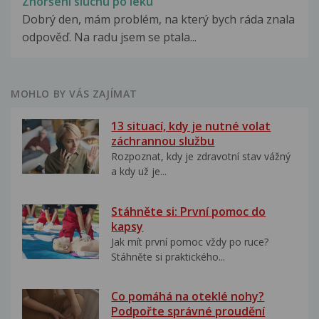
Zhoršení sluchu po léku
Dobrý den, mám problém, na který bych ráda znala
odpověď. Na radu jsem se ptala...
MOHLO BY VÁS ZAJÍMAT
13 situací, kdy je nutné volat
záchrannou službu
Rozpoznat, kdy je zdravotní stav vážný
a kdy už je...
Stáhněte si: První pomoc do
kapsy
Jak mít první pomoc vždy po ruce?
Stáhněte si praktického...
Co pomáhá na oteklé nohy?
Podpořte správné proudění