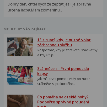
Dobry den, chtel bych ze zeptat jesli je spravne
urcena lecba.Mam zlomeninu...
MOHLO BY VÁS ZAJÍMAT
13 situací, kdy je nutné volat
záchrannou službu
Rozpoznat, kdy je zdravotní stav vážný
a kdy už je...
Stáhněte si: První pomoc do
kapsy
Jak mít první pomoc vždy po ruce?
Stáhněte si praktického...
Co pomáhá na oteklé nohy?
Podpořte správné proudění