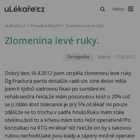
Menu
uLékaře.cz
Poradna lékaře
Zlomenina levé ruky.
Zlomenina levé ruky.
Ortopedie
Marta
13.6.2012
Dobrý den,16.4.2012 jsem utrpěla zlomeninu levé ruky
Dg:Fractura partis distalůis radii sin. sine disloc měla
jsem 6 týdnů sadrovou fixaci po sundání mi
rehab.sestra řekla,že mám posunutou kost o 20% což
se jí zdálo dost tolerance je prý 5% oš.lékař mi pouze
zdělil,že se to trochu v sadře hnulo.Ruku mám stále
oteklou,bolí to a křivou mám toto řešit operativně?Po
konzultaci na RTG mi lékař též řekl,že on by s takovou
rukou nechodil.Jaké jsou klady a zápory možné operace