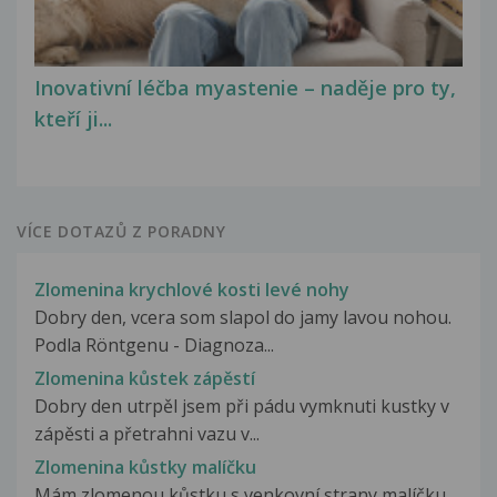
Inovativní léčba myastenie – naděje pro ty,
kteří ji...
VÍCE DOTAZŮ Z PORADNY
Zlomenina krychlové kosti levé nohy
Dobry den, vcera som slapol do jamy lavou nohou.
Podla Röntgenu - Diagnoza...
Zlomenina kůstek zápěstí
Dobry den utrpěl jsem při pádu vymknuti kustky v
zápěsti a přetrahni vazu v...
Zlomenina kůstky malíčku
Mám zlomenou kůstku s venkovní strany malíčku.