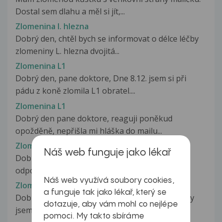
Dostal sem dlahu a měl si jít,...
Zlomenina l. hlezna
Dobrý den, chtěl bych se informovat o délce léčby
zlomeniny L. hlezna dvojitá...
Zlomenina L1
Dobrý den, pane doktore, Dne 8.12. jsem si při
pádu z koně zlomila L1 obratel....
Zlomenina L1
Dobrý den pane doktore, reaguji poněkud
opožděně, nepřišla mi hláška do mailu...
Zlomenina L1
Náš web funguje jako lékař
Dobrý den pane doktore, děkuji za předchozí
odpověď, konkretizuji přesně podle...
Náš web využívá soubory cookies,
Zlomenina L3, L4, L5
a funguje tak jako lékař, který se
Dobrý den, chtěla bych se zeptat, je to asi 3 roky
dotazuje, aby vám mohl co nejlépe
jsem utrpěla úraz po pádu...
pomoci. My takto sbíráme