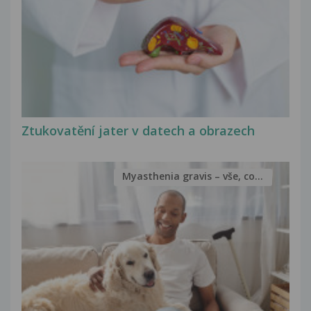
Ztukovatění jater v datech a obrazech
Myasthenia gravis – vše, co...