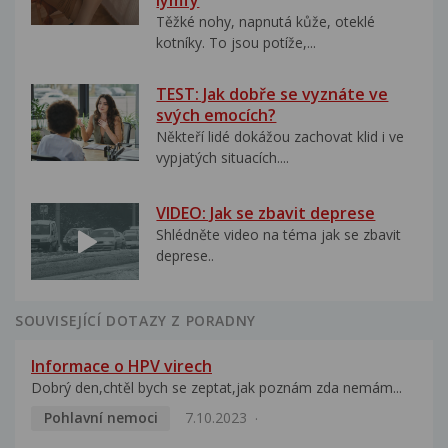
lymfy
Těžké nohy, napnutá kůže, oteklé
kotníky. To jsou potíže,...
TEST: Jak dobře se vyznáte ve
svých emocích?
Někteří lidé dokážou zachovat klid i ve
vypjatých situacích....
VIDEO: Jak se zbavit deprese
Shlédněte video na téma jak se zbavit
deprese..
SOUVISEJÍCÍ DOTAZY Z PORADNY
Informace o HPV virech
Dobrý den,chtěl bych se zeptat,jak poznám zda nemám...
Pohlavní nemoci
7.10.2023