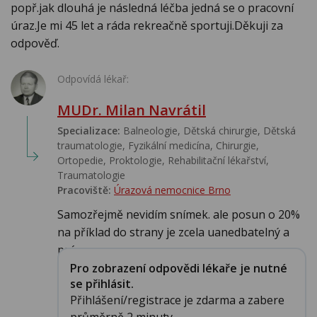
popř.jak dlouhá je následná léčba jedná se o pracovní
úraz.Je mi 45 let a ráda rekreačně sportuji.Děkuji za
odpověď.
Odpovídá lékař:
MUDr. Milan Navrátil
Specializace:
Balneologie, Dětská chirurgie, Dětská
traumatologie, Fyzikální medicína, Chirurgie,
Ortopedie, Proktologie, Rehabilitační lékařství‎,
Traumatologie
Pracoviště:
Úrazová nemocnice Brno
Samozřejmě nevidím snímek. ale posun o 20%
na příklad do strany je zcela uanedbatelný a
práv...
Pro zobrazení odpovědi lékaře je nutné
se přihlásit.
Přihlášení/registrace je zdarma a zabere
průměrně 2 minuty.