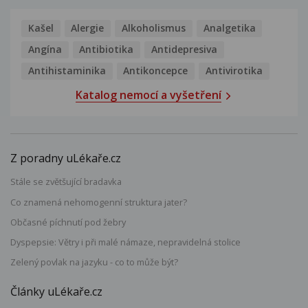
Kašel
Alergie
Alkoholismus
Analgetika
Angína
Antibiotika
Antidepresiva
Antihistaminika
Antikoncepce
Antivirotika
Katalog nemocí a vyšetření
Z poradny uLékaře.cz
Stále se zvětšující bradavka
Co znamená nehomogenní struktura jater?
Občasné píchnutí pod žebry
Dyspepsie: Větry i při malé námaze, nepravidelná stolice
Zelený povlak na jazyku - co to může být?
Články uLékaře.cz