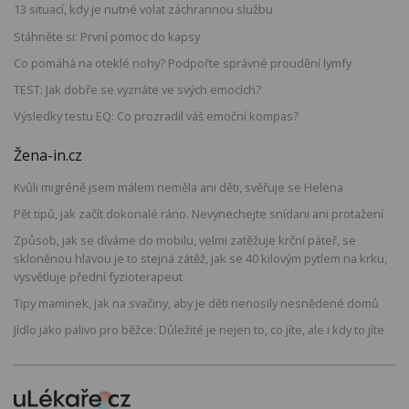
13 situací, kdy je nutné volat záchrannou službu
Stáhněte si: První pomoc do kapsy
Co pomáhá na oteklé nohy? Podpořte správné proudění lymfy
TEST: Jak dobře se vyznáte ve svých emocích?
Výsledky testu EQ: Co prozradil váš emoční kompas?
Žena-in.cz
Kvůli migréně jsem málem neměla ani děti, svěřuje se Helena
Pět tipů, jak začít dokonalé ráno. Nevynechejte snídani ani protažení
Způsob, jak se díváme do mobilu, velmi zatěžuje krční páteř, se
skloněnou hlavou je to stejná zátěž, jak se 40 kilovým pytlem na krku,
vysvětluje přední fyzioterapeut
Tipy maminek, jak na svačiny, aby je děti nenosily nesnědené domů
Jídlo jako palivo pro běžce: Důležité je nejen to, co jíte, ale i kdy to jíte