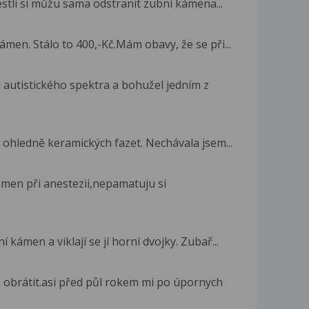
estli si můžu sama odstranit zubní kámena...
men. Stálo to 400,-Kč.Mám obavy, že se při...
 autistického spektra a bohužel jedním z
ohledně keramických fazet. Nechávala jsem...
amen při anestezii,nepamatuju si
ámen a viklají se jí horní dvojky. Zubař...
obrátit.asi před půl rokem mi po úpornych