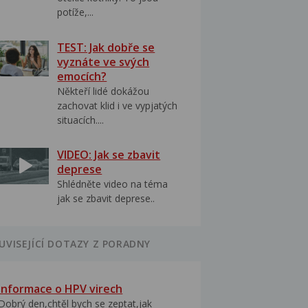
potíže,...
TEST: Jak dobře se
vyznáte ve svých
emocích?
Někteří lidé dokážou
zachovat klid i ve vypjatých
situacích....
VIDEO: Jak se zbavit
deprese
Shlédněte video na téma
jak se zbavit deprese..
UVISEJÍCÍ DOTAZY Z PORADNY
Informace o HPV virech
Dobrý den,chtěl bych se zeptat,jak