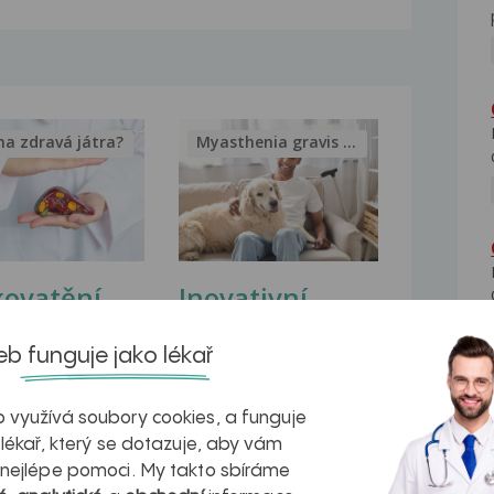
na zdravá játra?
Myasthenia gravis – vše, co...
kovatění
Inovativní
r v datech a
léčba
b funguje jako lékař
azech
myastenie –
naděje pro ty,
 využívá soubory cookies, a funguje
 lékař, který se dotazuje, aby vám
kteří ji...
 nejlépe pomoci. My takto sbíráme