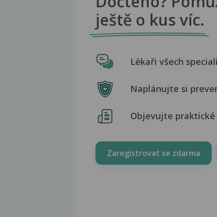
Dočteno? Pomů
ještě o kus víc.
Lékaři všech special
Naplánujte si preve
Objevujte praktické 
Zaregistrovat se zdarma