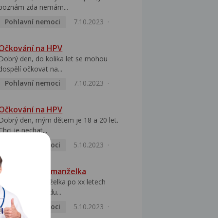
poznám zda nemám...
Pohlavní nemoci
7.10.2023
Očkování na HPV
Dobrý den, do kolika let se mohou
dospělí očkovat na...
Pohlavní nemoci
7.10.2023
Očkování na HPV
Dobrý den, mým dětem je 18 a 20 let.
Chci je nechat...
Pohlavní nemoci
5.10.2023
HPV pozitivní manželka
Dobrý den, manželka po xx letech
přivezla z Východu...
Pohlavní nemoci
5.10.2023