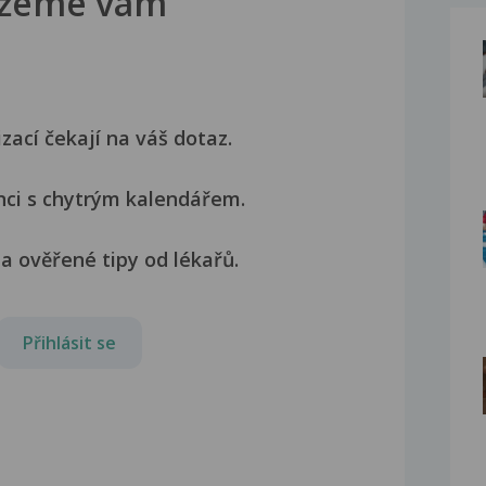
žeme vám
izací čekají na váš dotaz.
nci s chytrým kalendářem.
a ověřené tipy od lékařů.
Přihlásit se