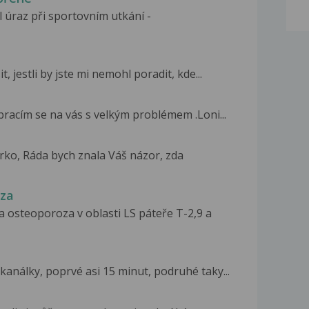
 úraz při sportovním utkání -
 jestli by jste mi nemohl poradit, kde...
bracím se na vás s velkým problémem .Loni...
ko, Ráda bych znala Váš názor, zda
oza
 osteoporoza v oblasti LS páteře T-2,9 a
kanálky, poprvé asi 15 minut, podruhé taky...