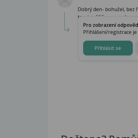
Dobrý den- bohužel, bez 
teorie příliš nepomohou....
Pro zobrazení odpovědi 
Přihlášení/registrace j
Přihlásit se