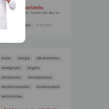
HPV typ 52 u partnerky
Dobrý deň prajem. Prosím Vás ako sa
dá vyliečiť vírus...
Pohlavní nemoci
5.10.2023
MOCI
Kašel
Alergie
Alkoholismus
Analgetika
Angína
Antibiotika
Antidepresiva
Antihistaminika
Antikoncepce
Antivirotika