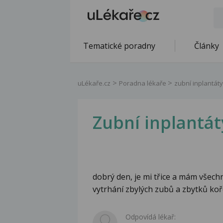
Tematické poradny
Články
uLékaře.cz
Poradna lékaře
zubní inplantáty
Zubní inplantát
dobrý den, je mi třice a mám všech
vytrhání zbylých zubů a zbytků ko
Odpovídá lékař: