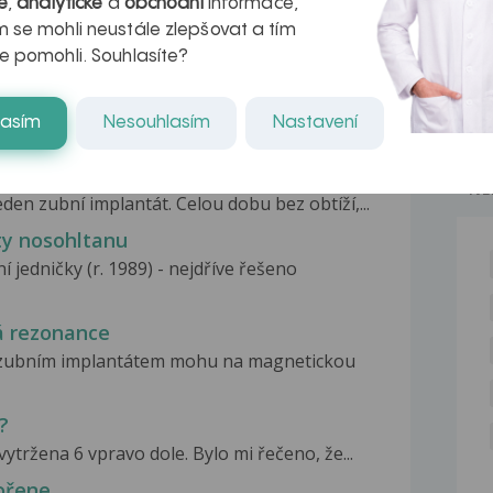
é
,
analytické
a
obchodní
informace,
 se mohli neustále zlepšovat a tím
e pomohli. Souhlasíte?
lasím
Nesouhlasím
Nastavení
chůzi a předklonu
NE
en zubní implantát. Celou dobu bez obtíží,...
ty nosohltanu
 jedničky (r. 1989) - nejdříve řešeno
á rezonance
e zubním implantátem mohu na magnetickou
?
vytržena 6 vpravo dole. Bylo mi řečeno, že...
kořene