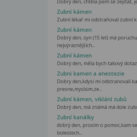
Dobrý den, chtěla jsem se zeptat, j
Zubní kámen
Zubní lékař mi odstraňoval zubní ká
Zubní kámen
Dobrý den, syn (15 let) má poruchu
nejvýraznějších...
Zubní kámen
Dobrý den, měla bych takový dotaz 
Zubni kamen a anestezie
Dobry den,kdysi mi odstranovali k
presne,myslsim,ze...
Zubní kámen, viklání zubů
Dobrý den, má známá má dole zubní k
Zubní kanálky
dobrý den, prosím o pomoc,kam se 
bolestech...