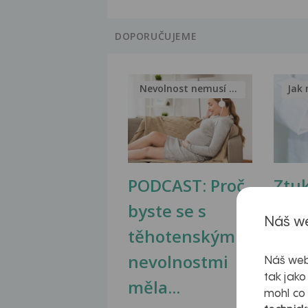
DOPORUČUJEME
Nevolnost nemusí být nutnou...
Jak 
PODCAST: Proč
Ztu
byste se s
jate
Náš we
těhotenskými
obr
nevolnostmi
Náš web
tak jako
měla...
mohl co