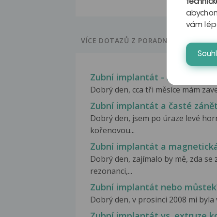
technick
abychom
vám lép
VÍCE DOTAZŮ Z PORADNY
Souh
Zubní implantát - bolesti při 
Dobrý den, cca tři měsíce mám zaved
Zubní implantát a časté záně
Dobrý den, jsem po úraze levé horní
kořenovou...
Zubní implantát a magnetick
Dobrý den, zajímalo by mě, zda s
rezonanci,...
Zubní implantát nebo můstek
Dobrý den, v prosinci 2008 mi byla 
Zubní implantát vs. extruze 