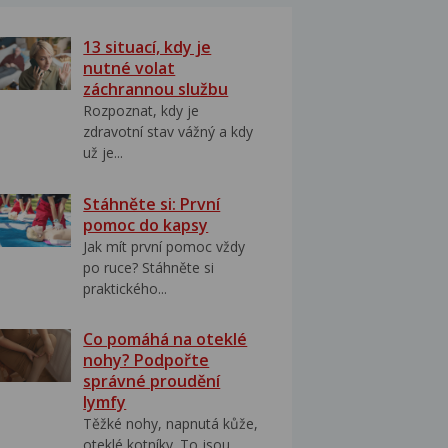
13 situací, kdy je
nutné volat
záchrannou službu
Rozpoznat, kdy je
zdravotní stav vážný a kdy
už je...
Stáhněte si: První
pomoc do kapsy
Jak mít první pomoc vždy
po ruce? Stáhněte si
praktického...
Co pomáhá na oteklé
nohy? Podpořte
správné proudění
lymfy
Těžké nohy, napnutá kůže,
oteklé kotníky. To jsou