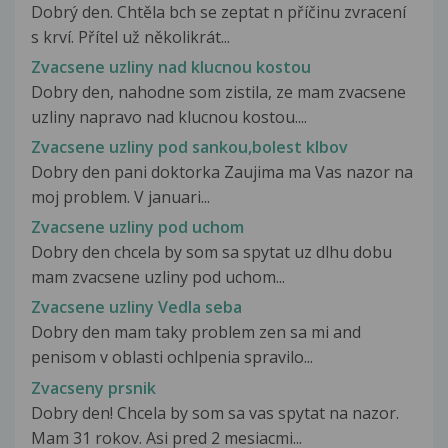
Dobrý den. Chtěla bch se zeptat n příčinu zvracení
s krví. Přítel už několikrát...
Zvacsene uzliny nad klucnou kostou
Dobry den, nahodne som zistila, ze mam zvacsene
uzliny napravo nad klucnou kostou....
Zvacsene uzliny pod sankou,bolest klbov
Dobry den pani doktorka Zaujima ma Vas nazor na
moj problem. V januari...
Zvacsene uzliny pod uchom
Dobry den chcela by som sa spytat uz dlhu dobu
mam zvacsene uzliny pod uchom...
Zvacsene uzliny Vedla seba
Dobry den mam taky problem zen sa mi and
penisom v oblasti ochlpenia spravilo...
Zvacseny prsnik
Dobry den! Chcela by som sa vas spytat na nazor.
Mam 31 rokov. Asi pred 2 mesiacmi...