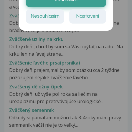
a vcera pri sprchovani som...
Zväčšené bradavky
Nesouhlasím
Nastavení
Dobry den mam 17 rokov a mam mierne zvecsene
bradavky co je v puberte vraj v...
Zväčšené uzliny na krku
Dobrý deň , chcel by som sa Vás opýtať na radu . Na
krku len na ľavej strane...
Zväčšenie ľavého prsa(prsníka)
Dobrý deň prajem,mal by som otázku cca 2 týždne
pozorujem nejaké zväčšenie ľavého...
Zvačšený děložný čípek
Dobrý deň, už vyše pol roka sa liečim na
ureaplazmu pre pretrvávajúce urologické...
Zväčšený semenník
Odkedy si pamätám možno tak 3-4roky mám pravý
semmeník vačší nie je to veľký...