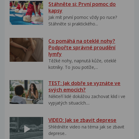
Stáhněte si: První pomoc do
kapsy
Jak mít první pomoc vždy po ruce?
Stáhněte si praktického...
Co pomáhá na oteklé nohy?
Podpořte správné proudění
lymfy
Těžké nohy, napnutá kůže, oteklé
kotníky. To jsou potíže,...
TEST: Jak dobře se vyznáte ve
svých emocích?
Někteří lidé dokážou zachovat klid i ve
vypjatých situacích....
VIDEO: Jak se zbavit deprese
Shlédněte video na téma jak se zbavit
deprese..