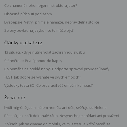
Co znamená nehomogenní struktura jater?
Občasné píchnutí pod žebry
Dyspepsie: Větry i při malé námaze, nepravidelná stolice
Zelený povlak na jazyku - co to může být?
Články uLékaře.cz
13 situací, kdy je nutné volat záchrannou službu
Stáhněte si: První pomoc do kapsy
Co pomáhá na oteklé nohy? Podpořte správné proudění lymfy
TEST: Jak dobře se vyznáte ve svých emocích?
Výsledky testu EQ: Co prozradil váš emoční kompas?
Žena-in.cz
Kvůli migréně jsem málem neměla ani děti, svěřuje se Helena
Pět tipů, jak začít dokonalé ráno. Nevynechejte snídani ani protažení
Způsob, jak se díváme do mobilu, velmi zatěžuje krční páteř, se