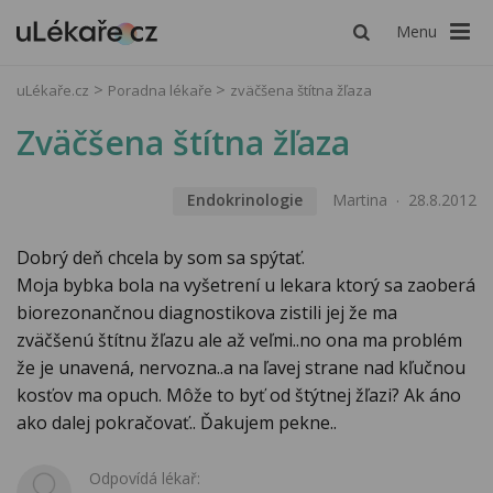
Menu
uLékaře.cz
Poradna lékaře
zväčšena štítna žľaza
Zväčšena štítna žľaza
Endokrinologie
Martina
28.8.2012
Dobrý deň chcela by som sa spýtať.
Moja bybka bola na vyšetrení u lekara ktorý sa zaoberá
biorezonančnou diagnostikova zistili jej že ma
zväčšenú štítnu žľazu ale až veľmi..no ona ma problém
že je unavená, nervozna..a na ľavej strane nad kľučnou
kosťov ma opuch. Môže to byť od štýtnej žľazi? Ak áno
ako dalej pokračovať.. Ďakujem pekne..
Odpovídá lékař: