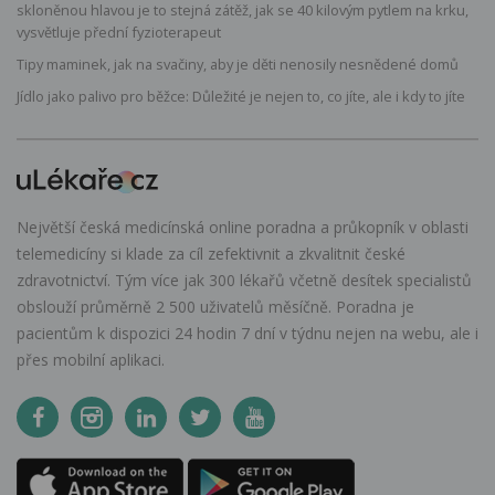
skloněnou hlavou je to stejná zátěž, jak se 40 kilovým pytlem na krku,
vysvětluje přední fyzioterapeut
Tipy maminek, jak na svačiny, aby je děti nenosily nesnědené domů
Jídlo jako palivo pro běžce: Důležité je nejen to, co jíte, ale i kdy to jíte
Největší česká medicínská online poradna a průkopník v oblasti
telemedicíny si klade za cíl zefektivnit a zkvalitnit české
zdravotnictví. Tým více jak 300 lékařů včetně desítek specialistů
obslouží průměrně 2 500 uživatelů měsíčně. Poradna je
pacientům k dispozici 24 hodin 7 dní v týdnu nejen na webu, ale i
přes mobilní aplikaci.