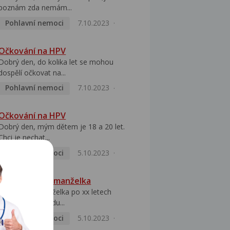
poznám zda nemám...
Pohlavní nemoci
7.10.2023
Očkování na HPV
Dobrý den, do kolika let se mohou
dospělí očkovat na...
Pohlavní nemoci
7.10.2023
Očkování na HPV
Dobrý den, mým dětem je 18 a 20 let.
Chci je nechat...
Pohlavní nemoci
5.10.2023
HPV pozitivní manželka
Dobrý den, manželka po xx letech
přivezla z Východu...
Pohlavní nemoci
5.10.2023