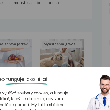
řes
menstruace boli ji bricho...
na zdravá játra?
Myasthenia gravis – vše, co...
kovatění
Inovativní
b funguje jako lékař
r v datech a
léčba
 využívá soubory cookies, a funguje
azech
myastenie –
 lékař, který se dotazuje, aby vám
naděje pro ty,
 nejlépe pomoci. My takto sbíráme