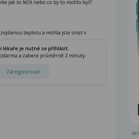
te jak to léčit nebo co by to mohlo byt?
výšenou teplotu a mohla jste sníst v
vním...
lékaře je nutné se přihlásit.
e zdarma a zabere průměrně 2 minuty.
Zaregistrovat
MO