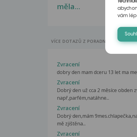
technick
měla...
abychom
vám lép
Souh
VÍCE DOTAZŮ Z PORADNY
Zvracení
dobry den mam dceru 13 let ma menst
Zvracení
Dobrý den už cca 2 měsíce obden zv
např,parfém,natáhne...
Zvracení
Dobrý den,mám 9mes.chlapečka,nar
mě zjištěna...
Zvracení