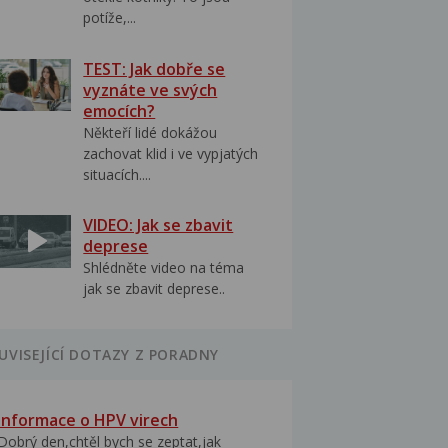
potíže,...
TEST: Jak dobře se
vyznáte ve svých
emocích?
Někteří lidé dokážou
zachovat klid i ve vypjatých
situacích....
VIDEO: Jak se zbavit
deprese
Shlédněte video na téma
jak se zbavit deprese..
UVISEJÍCÍ DOTAZY Z PORADNY
Informace o HPV virech
Dobrý den,chtěl bych se zeptat,jak