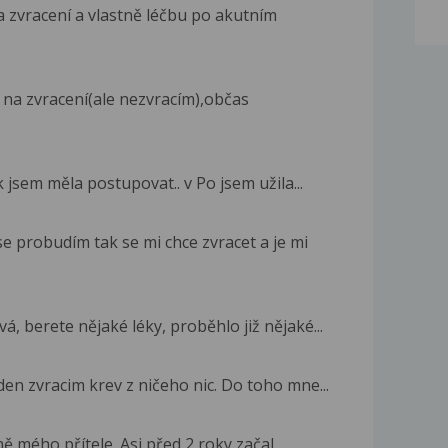
a zvracení a vlastně léčbu po akutním
d na zvracení(ale nezvracím),občas
k jsem měla postupovat.. v Po jsem užila...
 probudím tak se mi chce zvracet a je mi
á, berete nějaké léky, proběhlo již nějaké...
en zvracim krev z ničeho nic. Do toho mne...
ě mého přítele. Asi před 2 roky začal