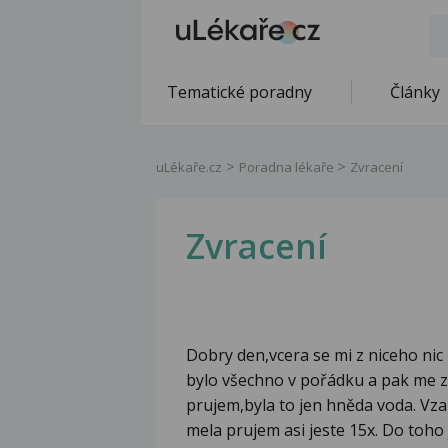
Tematické poradny
Články
uLékaře.cz
Poradna lékaře
Zvracení
Zvracení
Dobry den,vcera se mi z niceho nic 
bylo všechno v pořádku a pak me za
prujem,byla to jen hněda voda. Vzal
mela prujem asi jeste 15x. Do toho 