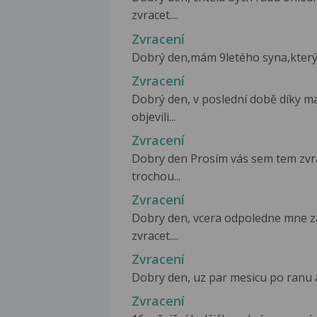
zvracet....
Zvracení
Dobrý den,mám 9letého syna,který je
Zvracení
Dobrý den, v poslední době díky m
objevili...
Zvracení
Dobry den Prosím vás sem tem zvra
trochou...
Zvracení
Dobry den, vcera odpoledne mne zacl
zvracet....
Zvracení
Dobry den, uz par mesicu po ranu a 
Zvracení