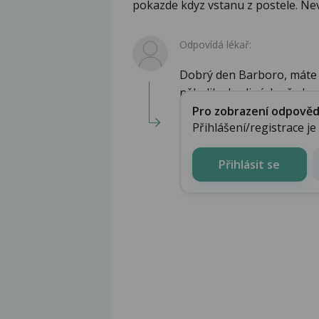
pokazde kdyz vstanu z postele. Nevi
Odpovídá lékař:
Dobrý den Barboro, máte z
několika hodinách před pr
Pro zobrazení odpovědi 
Přihlášení/registrace j
Přihlásit se