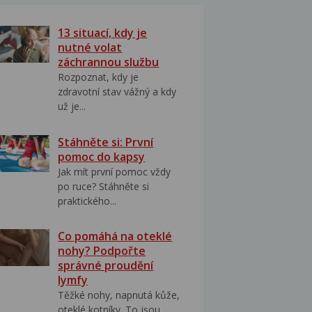
13 situací, kdy je
nutné volat
záchrannou službu
Rozpoznat, kdy je
zdravotní stav vážný a kdy
už je...
Stáhněte si: První
pomoc do kapsy
Jak mít první pomoc vždy
po ruce? Stáhněte si
praktického...
Co pomáhá na oteklé
nohy? Podpořte
správné proudění
lymfy
Těžké nohy, napnutá kůže,
oteklé kotníky. To jsou