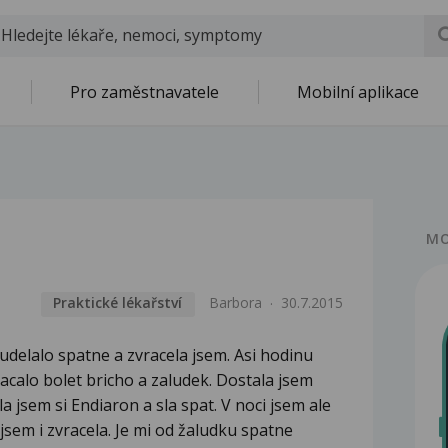
Pro zaměstnavatele
Mobilní aplikace
MO
Praktické lékařství
Barbora
30.7.2015
udelalo spatne a zvracela jsem. Asi hodinu
calo bolet bricho a zaludek. Dostala jsem
a jsem si Endiaron a sla spat. V noci jsem ale
jsem i zvracela. Je mi od žaludku spatne