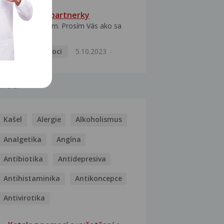
HPV typ 52 u partnerky
Dobrý deň prajem. Prosím Vás ako sa
dá vyliečiť vírus...
Pohlavní nemoci
5.10.2023
MOCI
Kašel
Alergie
Alkoholismus
Analgetika
Angína
Antibiotika
Antidepresiva
Antihistaminika
Antikoncepce
Antivirotika