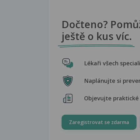
Dočteno? Pomů
ještě o kus víc.
Lékaři všech special
Naplánujte si preve
Objevujte praktické 
Zaregistrovat se zdarma