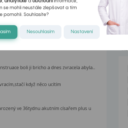
é
,
analytické
a
obchodní
informace,
kteří ji...
 se mohli neustále zlepšovat a tím
e pomohli. Souhlasíte?
lasím
Nesouhlasím
Nastavení
NE
ruace boli ji bricho a dnes zvracela abyla...
racím,stačí když něco ucítím
ozený ve 36tydnu akutním císařem plus u