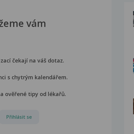
žeme vám
izací čekají na váš dotaz.
nci s chytrým kalendářem.
a ověřené tipy od lékařů.
Přihlásit se