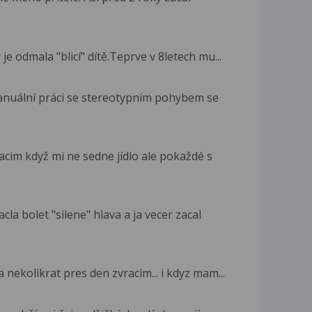
 odmala "blicí" dítě.Teprve v 8letech mu...
anuální práci se stereotypním pohybem se
cim když mi ne sedne jídlo ale pokaždé s
a bolet "silene" hlava a ja vecer zacal
nekolikrat pres den zvracim... i kdyz mam...