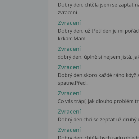
Dobrý den, chtěla jsem se zaptat n
zvracení....
Zvracení
Dobrý den, už třetí den je mi pořá
krkam.Mám...
Zvracení
dobrý den, úplně si nejsem jistá, ja
Zvracení
Dobrý den skoro každé ráno když se
spatne.Před...
Zvracení
Co vás trápí, jak dlouho problém trv
Zvracení
Dobrý den chci se zeptat už druhý d
Zvracení
Dobrý den, chtěla bych radu ohledn